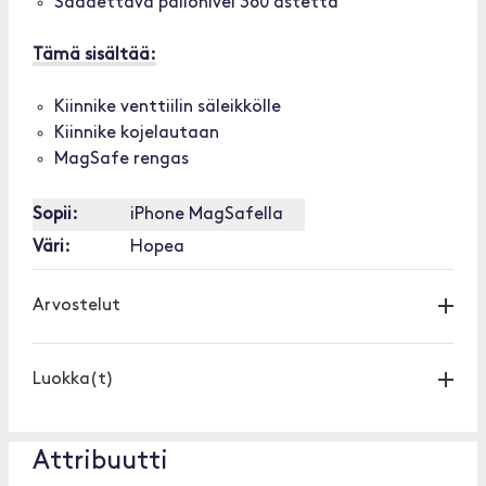
Säädettävä pallonivel 360 astetta
Tämä sisältää:
Kiinnike venttiilin säleikkölle
Kiinnike kojelautaan
MagSafe rengas
Sopii:
iPhone MagSafella
Väri:
Hopea
Arvostelut
Luokka(t)
Attribuutti