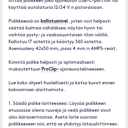
liittää pidikkeen joko ajoneuvon USB-C-porttiin tai
käyttää autolaturia 12/24 V:n pistorasiaan.
Pidikkeessä on
kallistusnivel
, joten voit helposti
säätää kulmaa nähdäksesi näytön hyvin tai
vaihtaa pysty- ja vaakasuuntaisen tilan välillä.
Kallistuu 17 astetta ja kääntyy 360 astetta.
Asennuslevy 42x50 mm, jossa 4 mm:n AMPS-reiät.
Kiinnitä pidike helposti ja optimaalisesti
mukautettuun
ProClip-
ajoneuvotelineeseen.
Lue koko ohjeet huolellisesti ja katso kuvat ennen
kokoamisen aloittamista.
1. Säädä pidike laitteeseesi: Löysää pidikkeen
etuosassa olevia ruuveja ja vedä pidikkeen sivut
ulos ääriasentoonsa. Aseta laite suoraan
pidikkeeseen niin, että se yhdistyy latausliittimeen.