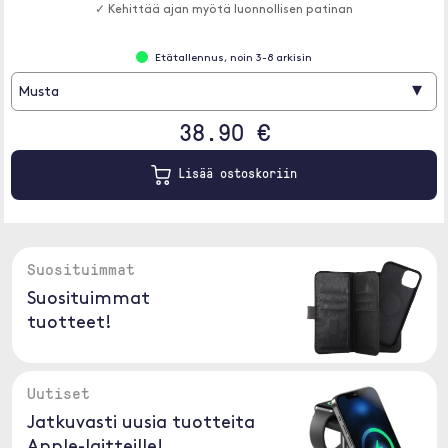
✓ Kehittää ajan myötä luonnollisen patinan
Etätallennus, noin 3-8 arkisin
▾
Musta
38.90 €
Lisää ostoskoriin
Suosituimmat
Suosituimmat
tuotteet!
Uutiset
Jatkuvasti uusia tuotteita
Apple-laitteille!