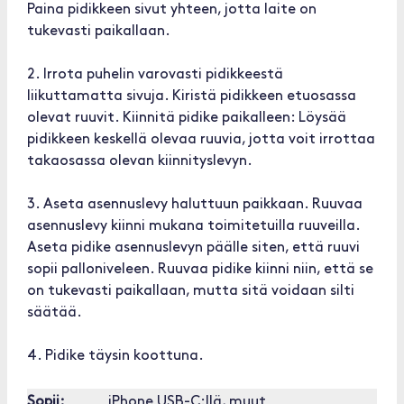
Paina pidikkeen sivut yhteen, jotta laite on
tukevasti paikallaan.
2. Irrota puhelin varovasti pidikkeestä
liikuttamatta sivuja. Kiristä pidikkeen etuosassa
olevat ruuvit. Kiinnitä pidike paikalleen: Löysää
pidikkeen keskellä olevaa ruuvia, jotta voit irrottaa
takaosassa olevan kiinnityslevyn.
3. Aseta asennuslevy haluttuun paikkaan. Ruuvaa
asennuslevy kiinni mukana toimitetuilla ruuveilla.
Aseta pidike asennuslevyn päälle siten, että ruuvi
sopii palloniveleen. Ruuvaa pidike kiinni niin, että se
on tukevasti paikallaan, mutta sitä voidaan silti
säätää.
4. Pidike täysin koottuna.
Sopii:
iPhone USB-C:llä, muut