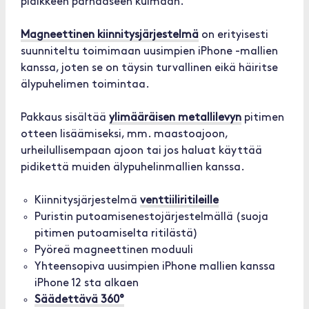
pidikkeen parhaaseen kulmaan.
Magneettinen kiinnitysjärjestelmä
on erityisesti
suunniteltu toimimaan uusimpien iPhone -mallien
kanssa, joten se on täysin turvallinen eikä häiritse
älypuhelimen toimintaa.
Pakkaus sisältää
ylimääräisen metallilevyn
pitimen
otteen lisäämiseksi, mm. maastoajoon,
urheilullisempaan ajoon tai jos haluat käyttää
pidikettä muiden älypuhelinmallien kanssa.
Kiinnitysjärjestelmä
venttiiliritileille
Puristin putoamisenestojärjestelmällä (suoja
pitimen putoamiselta ritilästä)
Pyöreä magneettinen moduuli
Yhteensopiva uusimpien iPhone mallien kanssa
iPhone 12 sta alkaen
Säädettävä 360°