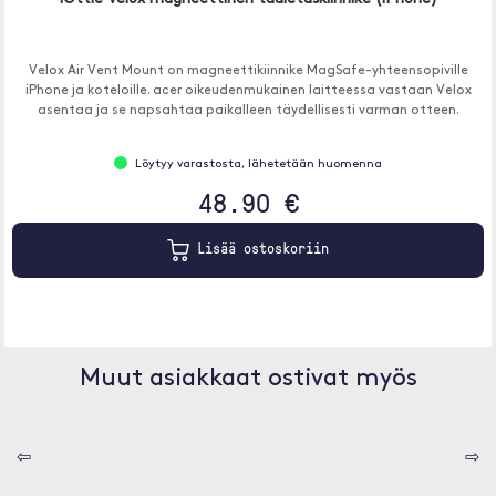
Velox Air Vent Mount on magneettikiinnike MagSafe-yhteensopiville
iPhone ja koteloille. acer oikeudenmukainen laitteessa vastaan Velox
asentaa ja se napsahtaa paikalleen täydellisesti varman otteen.
Löytyy varastosta, lähetetään huomenna
48.90 €
Lisää ostoskoriin
Muut asiakkaat ostivat myös
⇦
⇨