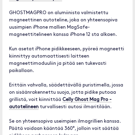
GHOSTMAGPRO on alumiinista valmistettu
magneettinen autoteline, joka on yhteensopiva
uusimpien iPhone mallien MagSafe-
magneettitelineen kanssa iPhone 12 sta alkaen.
Kun asetat iPhone pidikkeeseen, pyöreä magneetti
kiinnittyy automaattisesti laitteen
magneettimoduuliin ja pitää sen tukevasti
paikallaan.
Erittäin vahvalla, säädettävällä puristimella, jossa
on sisäänrakennettu suoja, jotta pidike putoaa
grillistä, voit kiinnittää
Celly Ghost Mag Pro -
autotelineen
turvallisesti autosi ilmaritilään.
Se on yhteensopiva useimpien ilmagrillien kanssa.
Päätä voidaan kääntää 360°, jolloin voit säätää