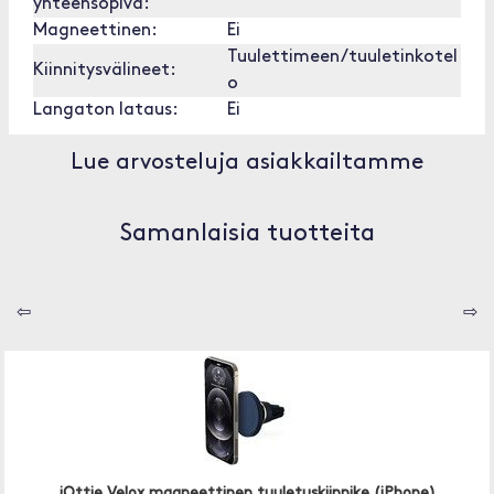
yhteensopiva:
Magneettinen:
Ei
Tuulettimeen/tuuletinkotel
Kiinnitysvälineet:
o
Langaton lataus:
Ei
Lue arvosteluja asiakkailtamme
Samanlaisia tuotteita
⇦
⇨
iOttie Velox magneettinen tuuletuskiinnike (iPhone)