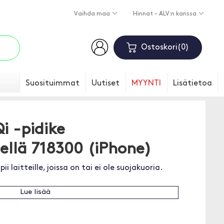
Vaihda maa
Hinnat - ALV:n kanssa
Ostoskori
0
Suosituimmat
Uutiset
MYYNTI
Lisätietoa
i -pidike
ellä 718300 (iPhone)
i laitteille, joissa on tai ei ole suojakuoria.
Lue lisää