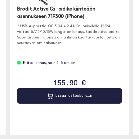
Brodit Active Qi -pidike kiinteään
asennukseen 719300 (iPhone)
2 USB-A-porttia: QC 3.0A + 2.4A. Pallonivelellä. 12/24
volttia. 5/7.5/10/15W langaton lataus. Säädettävä pidike.
Sopii laitteisiin, joissa on ja ilman kuorta/kuorta, joilla on
seuraavat ominaisuudet.
Etätallennus, noin 3-8 arkisin
155.90 €
Lisää ostoskoriin