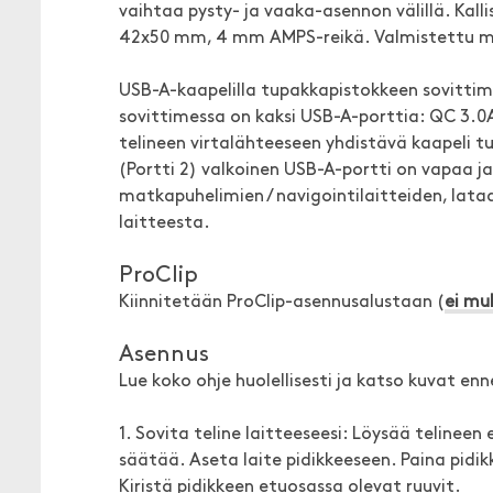
vaihtaa pysty- ja vaaka-asennon välillä. Kall
42x50 mm, 4 mm AMPS-reikä. Valmistettu mu
USB-A-kaapelilla tupakkapistokkeen sovittime
sovittimessa on kaksi USB-A-porttia: QC 3.0A 
telineen virtalähteeseen yhdistävä kaapeli tul
(Portti 2) valkoinen USB-A-portti on vapaa ja
matkapuhelimien / navigointilaitteiden, lata
laitteesta.
ProClip
Kiinnitetään ProClip-asennusalustaan (
ei mu
Asennus
Lue koko ohje huolellisesti ja katso kuvat e
1. Sovita teline laitteeseesi: Löysää telineen
säätää. Aseta laite pidikkeeseen. Paina pidik
Kiristä pidikkeen etuosassa olevat ruuvit.