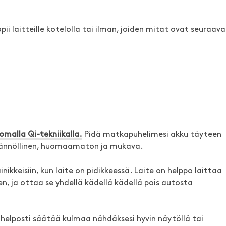
ii laitteille kotelolla tai ilman, joiden mitat ovat seuraava
omalla Qi-tekniikalla.
Pidä matkapuhelimesi akku täyteen
ytännöllinen, huomaamaton ja mukava.
nikkeisiin, kun laite on pidikkeessä. Laite on helppo laittaa
en, ja ottaa se yhdellä kädellä kädellä pois autosta
it helposti säätää kulmaa nähdäksesi hyvin näytöllä tai