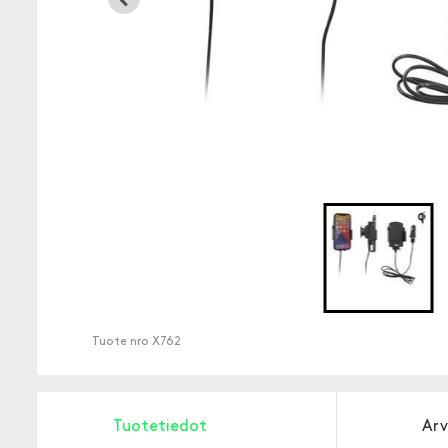
Tuote nro
X762
Tuotetiedot
Arv