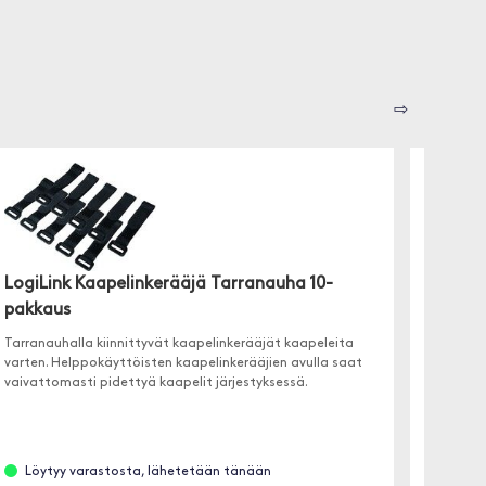
⇨
LogiLink Kaapelinkerääjä Tarranauha 10-
pakkaus
Moobi
Tarranauhalla kiinnittyvät kaapelinkerääjät kaapeleita
✓ USB-C
varten. Helppokäyttöisten kaapelinkerääjien avulla saat
✓ Saata
vaivattomasti pidettyä kaapelit järjestyksessä.
✓ Laitt
Löytyy varastosta, lähetetään tänään