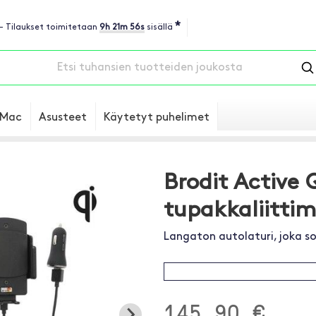
*
 - Tilaukset toimitetaan
9h 21m 55s
sisällä
Mac
Asusteet
Käytetyt puhelimet
Brodit Active Q
tupakkaliittim
Langaton autolaturi, joka sopi
145.90 €