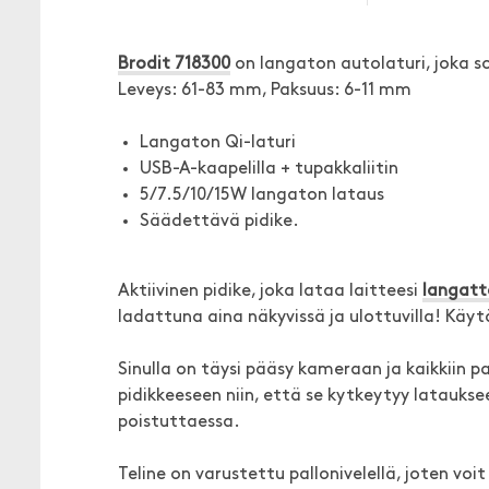
Brodit 718300
on langaton autolaturi, joka sop
Leveys: 61-83 mm, Paksuus: 6-11 mm
Langaton Qi-laturi
USB-A-kaapelilla + tupakkaliitin
5/7.5/10/15W langaton lataus
Säädettävä pidike.
Aktiivinen pidike, joka lataa laitteesi
langatt
ladattuna aina näkyvissä ja ulottuvilla! Kä
Sinulla on täysi pääsy kameraan ja kaikkiin pai
pidikkeeseen niin, että se kytkeytyy lataukse
poistuttaessa.
Teline on varustettu pallonivelellä, joten vo