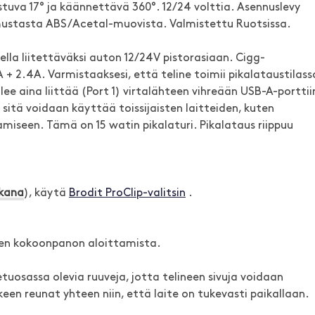
istuva 17° ja käännettävä 360°. 12/24 volttia. Asennuslevy
stasta ABS/Acetal-muovista. Valmistettu Ruotsissa.
lla liitettäväksi auton 12/24V pistorasiaan. Cigg-
+ 2.4A. Varmistaaksesi, että teline toimii pikalataustilass
ee aina liittää (Port 1) virtalähteen vihreään USB-A-porttii
 sitä voidaan käyttää toissijaisten laitteiden, kuten
amiseen. Tämä on 15 watin pikalaturi. Pikalataus riippuu
kana
), käytä
Brodit ProClip-valitsin
.
nnen kokoonpanon aloittamista.
 etuosassa olevia ruuveja, jotta telineen sivuja voidaan
keen reunat yhteen niin, että laite on tukevasti paikallaan.