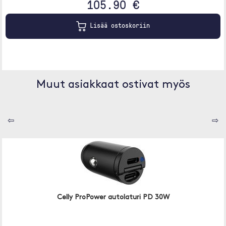
105.90 €
Lisää ostoskoriin
Muut asiakkaat ostivat myös
⇦
⇨
Celly ProPower autolaturi PD 30W