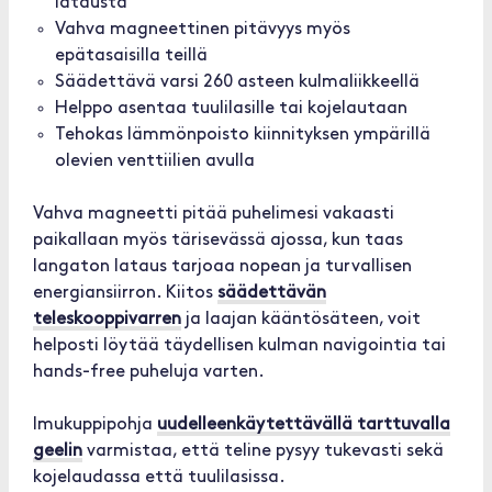
latausta
Vahva magneettinen pitävyys myös
epätasaisilla teillä
Säädettävä varsi 260 asteen kulmaliikkeellä
Helppo asentaa tuulilasille tai kojelautaan
Tehokas lämmönpoisto kiinnityksen ympärillä
olevien venttiilien avulla
Vahva magneetti pitää puhelimesi vakaasti
paikallaan myös tärisevässä ajossa, kun taas
langaton lataus tarjoaa nopean ja turvallisen
energiansiirron. Kiitos
säädettävän
teleskooppivarren
ja laajan kääntösäteen, voit
helposti löytää täydellisen kulman navigointia tai
hands-free puheluja varten.
Imukuppipohja
uudelleenkäytettävällä tarttuvalla
geelin
varmistaa, että teline pysyy tukevasti sekä
kojelaudassa että tuulilasissa.