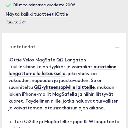
Ollut toiminnassa vuodesta 2008
Näytä kaikki tuotteet iOttie
Takuu: 2 år
Tuotetiedot
iOttie Velox MagSafe Qi2 Langaton
Tuulilasikiinnike on tyylikäs ja voimakas
autoteline
langattomalla latauksella
, joka yhdistää
vakauden, nopeuden ja joustavuuden. Se on
suunniteltu
Qi2-yhteensopiville laitteille
, mukaan
lukien iPhone-mallit MagSafella ja niihin liittyvät
kuoret. Täydellinen niille, jotka haluavat turvallisen
ja vaivattoman latausratkaisun ajon aikana.
Tuki Qi2:lle ja MagSafelle - jopa 15 W langatonta