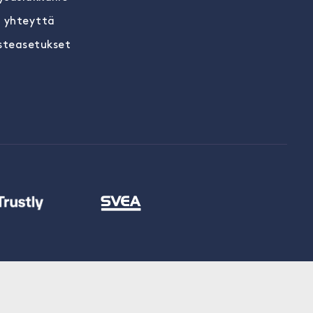
 yhteyttä
steasetukset