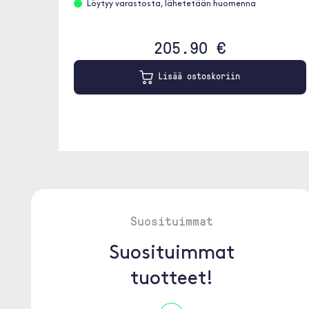
Löytyy varastosta, lähetetään huomenna
205.90 €
Lisää ostoskoriin
Suosituimmat
Suosituimmat
tuotteet!