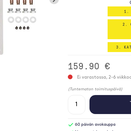
1.
2. 
3. KA
159.90 €
Ei varastossa, 2-6 viikko
(Tuntematon toimituspäivä)
60 päivän avokauppa