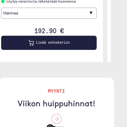
Harm
Löytyy varastosta, lähetetään huomenna
▾
Harmaa
192.90 €
Lisää ostoskoriin
MYYNTI
Viikon huippuhinnat!