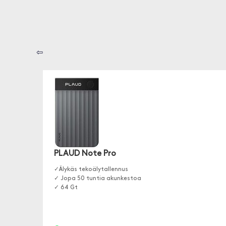
⇦
PLAUD Note Pro
✓Älykäs tekoälytallennus
✓ Jopa 50 tuntia akunkestoa
✓ 64 Gt