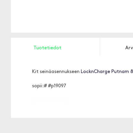
Tuotetiedot
Arv
Kit seinäasennukseen
LocknCharge Putnam 8 
sopii:
# #p19097
[OUTOFSTOCK]