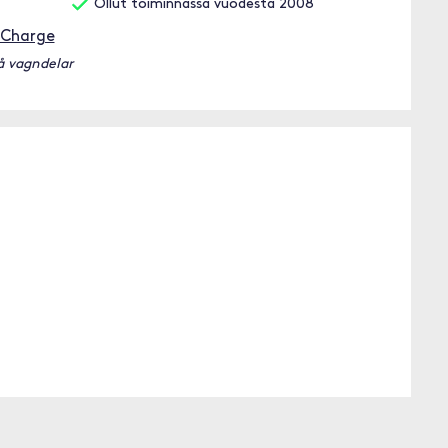
Ollut toiminnassa vuodesta 2008
nCharge
på vagndelar