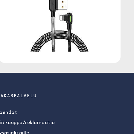
IAKASPALVELU
oehdot
in kauppa/reklamaatio
ysasiakkaille