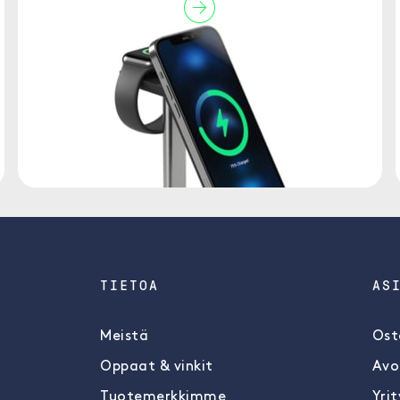
TIETOA
AS
Meistä
Ost
Oppaat & vinkit
Avo
Tuotemerkkimme
Yrit