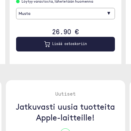
Löytyy varastosta, lähetetään huomenna
▾
Musta
26.90 €
Lisää ostoskoriin
Uutiset
Jatkuvasti uusia tuotteita
Apple-laitteille!