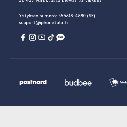
50 457 varastossa olevat tarvikkeet
Yrityksen numero: 556818-4880 (SE)
support@iphonetalo.fi