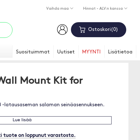
Vaihda maa
Hinnat - ALV:n kanssa
Ostoskori
0
Suosituimmat
Uutiset
MYYNTI
Lisätietoa
all Mount Kit for
8 -latausaseman salaman seinäasennukseen.
Lue lisää
i tuote on loppunut varastosta.