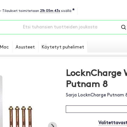
*
 - Tilaukset toimitetaan
21h 05m 42s
sisällä
Mac
Asusteet
Käytetyt puhelimet
LocknCharge W
Putnam 8
Sarja LocknCharge Putnam 
Valitettavast