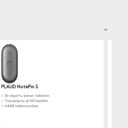
⇨
Click
Käytännö
PLAUD NotePin S
Kasvata 
✓ AI-ohjattu äänen tallennin
✓ Transkriptio yli 100 kielellä
✓ 64GB tallennustilaa
Etäta