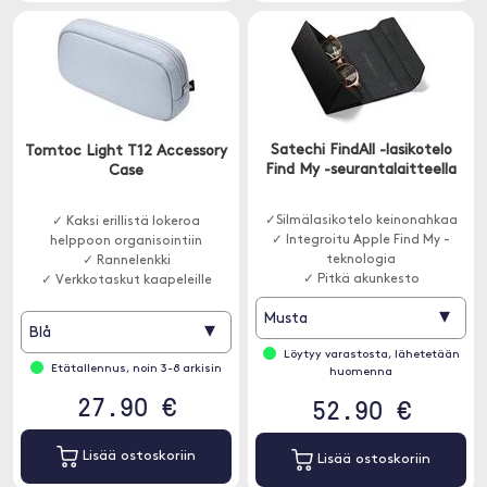
Satechi FindAll -lasikotelo
Tomtoc Light T12 Accessory
Find My -seurantalaitteella
Case
✓Silmälasikotelo keinonahkaa
✓ Kaksi erillistä lokeroa
✓ Integroitu Apple Find My -
helppoon organisointiin
teknologia
✓ Rannelenkki
✓ Pitkä akunkesto
✓ Verkkotaskut kaapeleille
▾
Musta
▾
Blå
Löytyy varastosta, lähetetään
Etätallennus, noin 3-8 arkisin
huomenna
27.90 €
52.90 €
Lisää ostoskoriin
Lisää ostoskoriin