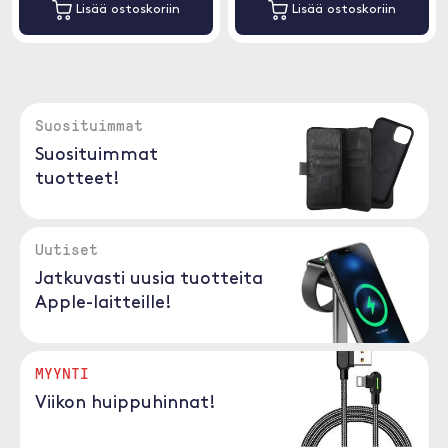
Lisää ostoskoriin
Lisää ostoskoriin
Suosituimmat
Suosituimmat
tuotteet!
Uutiset
Jatkuvasti uusia tuotteita
Apple-laitteille!
MYYNTI
Viikon huippuhinnat!