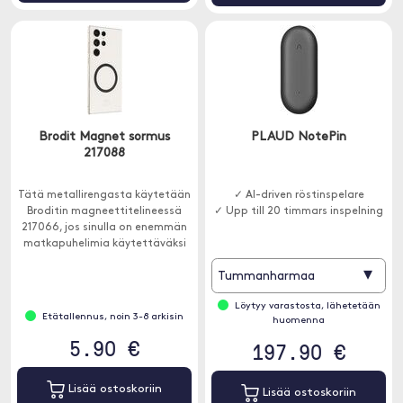
Brodit Magnet sormus
PLAUD NotePin
217088
Tätä metallirengasta käytetään
✓ AI-driven röstinspelare
Broditin magneettitelineessä
✓ Upp till 20 timmars inspelning
217066, jos sinulla on enemmän
matkapuhelimia käytettäväksi
telineen kanssa.
▾
Tummanharmaa
Löytyy varastosta, lähetetään
Etätallennus, noin 3-8 arkisin
huomenna
5.90 €
197.90 €
Lisää ostoskoriin
Lisää ostoskoriin