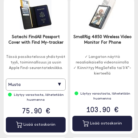
Satechi FindAll Passport
SmallRig 4850 Wireless Video
Cover with Find My-tracker
Monitor For Phone
Tässä passikotelossa yhdistyvät
✓ Langaton näyttö
tyyli, toiminnallisuus ja uusin
reaaliaikaisella videonsiirrolla
Apple Find-seurantatekniikka.
✓ Kiinnittyy MagSafella tai 1/4"-
kierteellä
▾
Musta
Löytyy varastosta, lähetetään
Löytyy varastosta, lähetetään
huomenna
huomenna
103.90 €
75.90 €
Lisää ostoskoriin
Lisää ostoskoriin