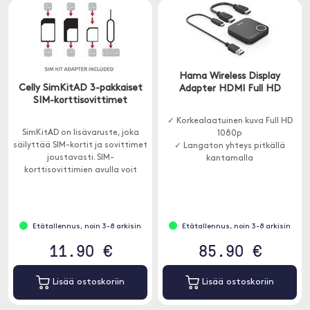
Hama Wireless Display
Celly SimKitAD 3-pakkaiset
Adapter HDMI Full HD
SIM-korttisovittimet
✓ Korkealaatuinen kuva Full HD
SimKitAD on lisävaruste, joka
1080p
säilyttää SIM-kortit ja sovittimet
✓ Langaton yhteys pitkällä
joustavasti. SIM-
kantamalla
korttisovittimien avulla voit
✓ Sopii televisioon, projektoriin
käyttää Nano ja Micro-SIM-
ja näyttöön
korttia vanhemmissa laitteissa.
Etätallennus, noin 3-8 arkisin
Etätallennus, noin 3-8 arkisin
11.90 €
85.90 €
Lisää ostoskoriin
Lisää ostoskoriin