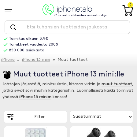
0
iPhone-tarvikkeiden asiantuntija
Toimitus alkaen 3.9€
Tarvikkeet vuodesta 2008
850 000 asiakasta
iPhone
»
iPhone 13 mini
» Muut tuotteet
Muut tuotteet iPhone 13 mini:lle
Johtojen järjestäjä, minituuletin, kitaran viritin ja
muut tuotteet
,
jotka
eivät
sovi muihin kategorioihin. Luonnollisesti kaikki toimivat
yhdessä
iPhone 13 mini:n
kanssa!
Filter