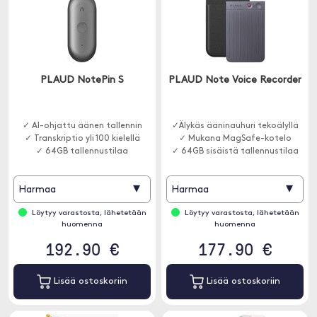
PLAUD NotePin S
PLAUD Note Voice Recorder
✓ AI-ohjattu äänen tallennin
✓Älykäs ääninauhuri tekoälyllä
✓ Transkriptio yli 100 kielellä
✓ Mukana MagSafe-kotelo
✓ 64GB tallennustilaa
✓ 64GB sisäistä tallennustilaa
▾
▾
Harmaa
Harmaa
Löytyy varastosta, lähetetään
Löytyy varastosta, lähetetään
huomenna
huomenna
192.90 €
177.90 €
Lisää ostoskoriin
Lisää ostoskoriin