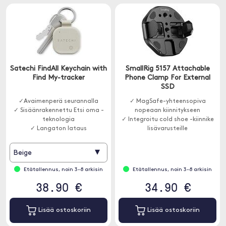
Satechi FindAll Keychain with
SmallRig 5157 Attachable
Find My-tracker
Phone Clamp For External
SSD
✓Avaimenperä seurannalla
✓ MagSafe-yhteensopiva
✓ Sisäänrakennettu Etsi oma -
nopeaan kiinnitykseen
teknologia
✓ Integroitu cold shoe -kiinnike
✓ Langaton lataus
lisävarusteille
✓ Vakaa kiinnitys ulkoiselle
SSD:lle
▾
Beige
Etätallennus, noin 3-8 arkisin
Etätallennus, noin 3-8 arkisin
38.90 €
34.90 €
Lisää ostoskoriin
Lisää ostoskoriin