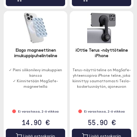
Elago magneettinen
iOttie Terus -näyttöteline
imukuppipuhelinteline
iPhone
✓ Pieni silikonilevy imukuppien
Terus-näyttöteline on MagSafe-
kanssa
yhteensopiva iPhone teline, joka
✓ Kiinnitetään MagSafe-
kiinnittyy saumattomasti Tesla-
magneeteilla
kosketusnäytön, ajoneuvon
näytön tai näytön taakse
kotona.
Ei varastossa, 2-6 viikkoa
Ei varastossa, 2-6 viikkoa
14.90 €
55.90 €
Lisää ostoskoriin
Lisää ostoskoriin