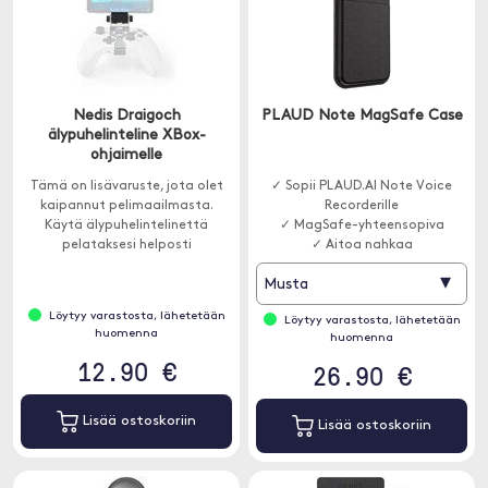
Nedis Draigoch
PLAUD Note MagSafe Case
älypuhelinteline XBox-
ohjaimelle
Tämä on lisävaruste, jota olet
✓ Sopii PLAUD.AI Note Voice
kaipannut pelimaailmasta.
Recorderille
Käytä älypuhelintelinettä
✓ MagSafe-yhteensopiva
pelataksesi helposti
✓ Aitoa nahkaa
mobiilipelejä Xbox-ohjaimella.
▾
Musta
Löytyy varastosta, lähetetään
Löytyy varastosta, lähetetään
huomenna
huomenna
12.90 €
26.90 €
Lisää ostoskoriin
Lisää ostoskoriin