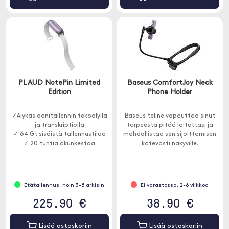
PLAUD NotePin Limited
Baseus ComfortJoy Neck
Edition
Phone Holder
✓Älykäs äänitallennin tekoälyllä
Baseus teline vapauttaa sinut
ja transkriptiolla
tarpeesta pitää laitettasi ja
✓ 64 Gt sisäistä tallennustilaa
mahdollistaa sen sijoittamisen
✓ 20 tuntia akunkestoa
kätevästi näkyville.
Etätallennus, noin 3-8 arkisin
Ei varastossa, 2-6 viikkoa
225.90 €
38.90 €
Lisää ostoskoriin
Lisää ostoskoriin