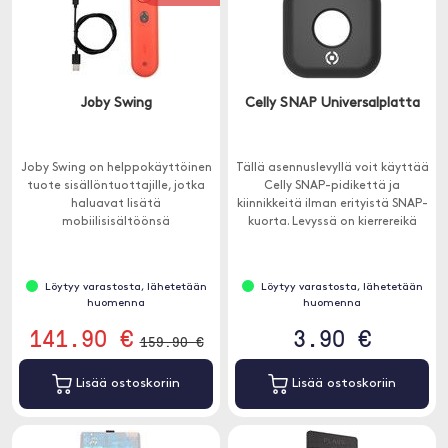
Joby Swing
Celly SNAP Universalplatta
Joby Swing on helppokäyttöinen
Tällä asennuslevyllä voit käyttää
tuote sisällöntuottajille, jotka
Celly SNAP-pidikettä ja
haluavat lisätä
kiinnikkeitä ilman erityistä SNAP-
mobiilisisältöönsä
kuorta. Levyssä on kierrereikä
ainutlaatuisen liikeohjaimen.
laitteen lukitsemiseksi
kiinnikkeisiin.
Löytyy varastosta, lähetetään
Löytyy varastosta, lähetetään
huomenna
huomenna
141.90 €
3.90 €
159.90 €
Lisää ostoskoriin
Lisää ostoskoriin