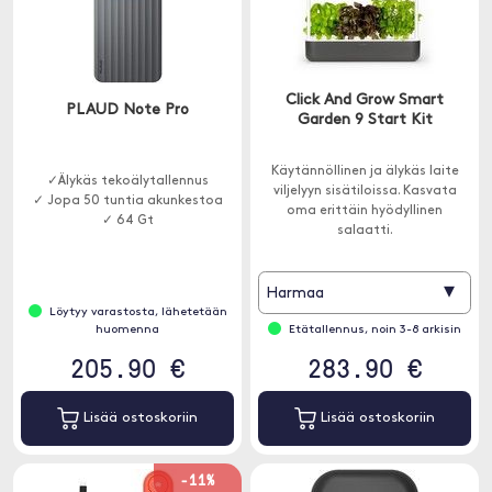
Click And Grow Smart
PLAUD Note Pro
Garden 9 Start Kit
Käytännöllinen ja älykäs laite
✓Älykäs tekoälytallennus
viljelyyn sisätiloissa. Kasvata
✓ Jopa 50 tuntia akunkestoa
oma erittäin hyödyllinen
✓ 64 Gt
salaatti.
▾
Harmaa
Löytyy varastosta, lähetetään
huomenna
Etätallennus, noin 3-8 arkisin
205.90 €
283.90 €
Lisää ostoskoriin
Lisää ostoskoriin
-11%