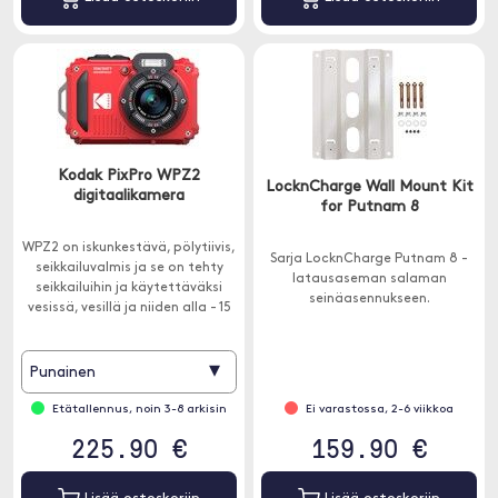
Kodak PixPro WPZ2
LocknCharge Wall Mount Kit
digitaalikamera
for Putnam 8
WPZ2 on iskunkestävä, pölytiivis,
Sarja LocknCharge Putnam 8 -
seikkailuvalmis ja se on tehty
latausaseman salaman
seikkailuihin ja käytettäväksi
seinäasennukseen.
vesissä, vesillä ja niiden alla - 15
metrin syvyyteen asti.
▾
Punainen
Etätallennus, noin 3-8 arkisin
Ei varastossa, 2-6 viikkoa
225.90 €
159.90 €