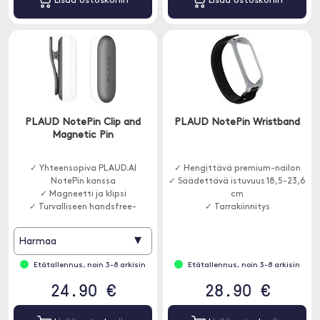
Lisää ostoskoriin
Lisää ostoskoriin
PLAUD NotePin Clip and
PLAUD NotePin Wristband
Magnetic Pin
✓ Yhteensopiva PLAUD.AI
✓ Hengittävä premium-nailon
NotePin kanssa
✓ Säädettävä istuvuus 18,5-23,6
✓ Magneetti ja klipsi
cm
✓ Turvalliseen handsfree-
✓ Tarrakiinnitys
käyttöön
▾
Harmaa
Etätallennus, noin 3-8 arkisin
Etätallennus, noin 3-8 arkisin
24.90 €
28.90 €