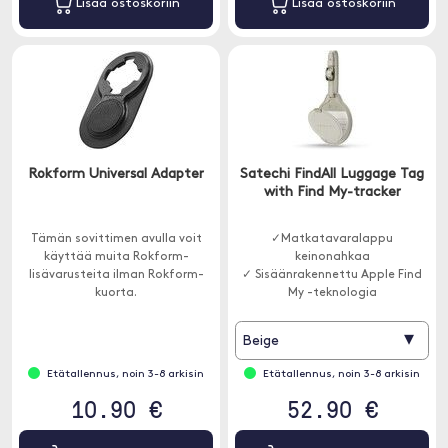
Lisää ostoskoriin
Lisää ostoskoriin
Rokform Universal Adapter
Satechi FindAll Luggage Tag
with Find My-tracker
Tämän sovittimen avulla voit
✓Matkatavaralappu
käyttää muita Rokform-
keinonahkaa
lisävarusteita ilman Rokform-
✓ Sisäänrakennettu Apple Find
kuorta.
My -teknologia
✓ Pitkä akunkesto
▾
Beige
Etätallennus, noin 3-8 arkisin
Etätallennus, noin 3-8 arkisin
10.90 €
52.90 €