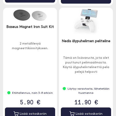
Baseus Magnet Iron Suit Kit
Nedis älypuhelimen peliteline
2 metallilevyä
magneettikiinnitykseen.
Tämä on lisävaruste, jota olet
puuttunut pelimaailmasta.
Käytä älypuhelintelinettä pela
pelejä helposti
matkapuhelimellasi Xbox-
ohjaimella.
Löytyy varastosta, lähetetään
Etätallennus, noin 3-8 arkisin
huomenna
5.90 €
11.90 €
Lisää ostoskoriin
Lisää ostoskoriin