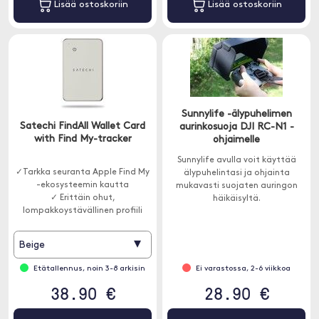
Lisää ostoskoriin
Lisää ostoskoriin
Sunnylife -älypuhelimen
Satechi FindAll Wallet Card
aurinkosuoja DJI RC-N1 -
with Find My-tracker
ohjaimelle
Sunnylife avulla voit käyttää
✓Tarkka seuranta Apple Find My
älypuhelintasi ja ohjainta
-ekosysteemin kautta
mukavasti suojaten auringon
✓ Erittäin ohut,
häikäisyltä.
lompakkoystävällinen profiili
▾
Beige
Etätallennus, noin 3-8 arkisin
Ei varastossa, 2-6 viikkoa
38.90 €
28.90 €