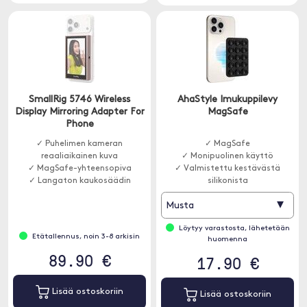
SmallRig 5746 Wireless
AhaStyle Imukuppilevy
Display Mirroring Adapter For
MagSafe
Phone
✓ Puhelimen kameran
✓ MagSafe
reaaliaikainen kuva
✓ Monipuolinen käyttö
✓ MagSafe-yhteensopiva
✓ Valmistettu kestävästä
✓ Langaton kaukosäädin
silikonista
▾
Musta
Löytyy varastosta, lähetetään
Etätallennus, noin 3-8 arkisin
huomenna
89.90 €
17.90 €
Lisää ostoskoriin
Lisää ostoskoriin