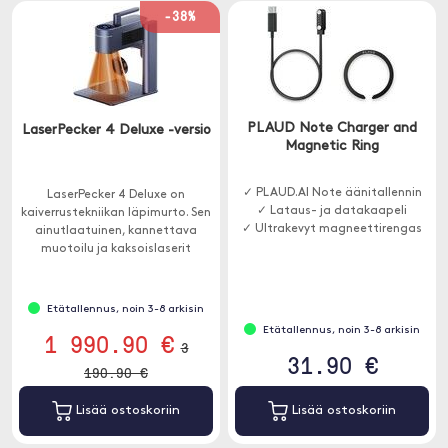
-38%
PLAUD Note Charger and
LaserPecker 4 Deluxe -versio
Magnetic Ring
✓ PLAUD.AI Note äänitallennin
LaserPecker 4 Deluxe on
✓ Lataus- ja datakaapeli
kaiverrustekniikan läpimurto. Sen
✓ Ultrakevyt magneettirengas
ainutlaatuinen, kannettava
muotoilu ja kaksoislaserit
mahdollistavat työskentelyn
erilaisten materiaalien kanssa.
Etätallennus, noin 3-8 arkisin
Etätallennus, noin 3-8 arkisin
1 990.90 €
3
31.90 €
190.90 €
Lisää ostoskoriin
Lisää ostoskoriin