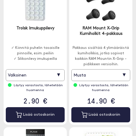
Trolsk Imukuppilevy
RAM Mount X-Grip
Kumiholkit 4-pakkaus
✓ Kiinnitä puhelin tasaisille
Pakkaus sisältää 4 ylimääräistä
pinnoille, esim. peiliin
kumiholkkia, jotka sopivat
✓ Silikonilevy imukupeilla
kaikkiin RAM Mountin X-Grip -
pidikkeen versioihin.
▾
▾
Valkoinen
Musta
Löytyy varastosta, lähetetään
Löytyy varastosta, lähetetään
huomenna
huomenna
2.90 €
14.90 €
Lisää ostoskoriin
Lisää ostoskoriin