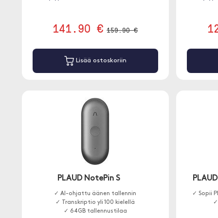
141.90 €
1
159.90 €
Lisää ostoskoriin
PLAUD NotePin S
PLAUD
✓ AI-ohjattu äänen tallennin
✓ Sopii 
✓ Transkriptio yli 100 kielellä
✓
✓ 64GB tallennustilaa