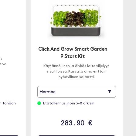
Click And Grow Smart Garden
9 Start Kit
us
stoa
Käytännöllinen ja älykäs laite viljelyyn
sisätiloissa. Kasvata oma erittäin
hyödyllinen salaatti.
▾
Harmaa
än tänään
Etätallennus, noin 3-8 arkisin
283.90 €