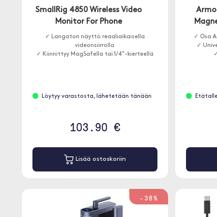
SmallRig 4850 Wireless Video
Armor
Monitor For Phone
Magne
✓ Langaton näyttö reaaliaikaisella
✓ Osa A
videonsiirrolla
✓ Unive
✓ Kiinnittyy MagSafella tai 1/4"-kierteellä
✓
Löytyy varastosta, lähetetään tänään
Etätall
103.90 €
Lisää ostoskoriin
-38%