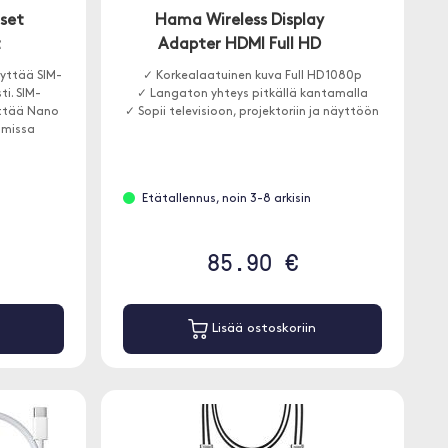
iset
Hama Wireless Display
t
Adapter HDMI Full HD
lyttää SIM-
✓ Korkealaatuinen kuva Full HD 1080p
ti. SIM-
✓ Langaton yhteys pitkällä kantamalla
yttää Nano
✓ Sopii televisioon, projektoriin ja näyttöön
mmissa
Etätallennus, noin 3-8 arkisin
85.90 €
Lisää ostoskoriin