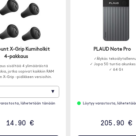
nt X-Grip Kumiholkit
PLAUD Note Pro
4-pakkaus
✓Älykäs tekoälytallenn
✓ Jopa 50 tuntia akunke
aus sisältää 4 ylimääräistä
✓ 64 Gt
kia, jotka sopivat kaikkiin RAM
 X-Grip -pidikkeen versioihin.
▾
varastosta, lähetetään tänään
Löytyy varastosta, lähetetä
14.90 €
205.90 €