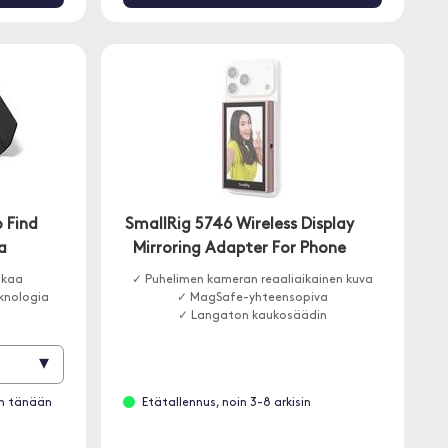
o Find
SmallRig 5746 Wireless Display
a
Mirroring Adapter For Phone
hkaa
✓ Puhelimen kameran reaaliaikainen kuva
eknologia
✓ MagSafe-yhteensopiva
✓ Langaton kaukosäädin
▾
än tänään
Etätallennus, noin 3-8 arkisin