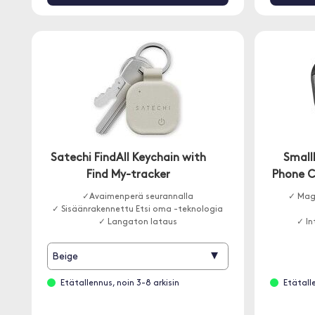
Satechi FindAll Keychain with
Small
Find My-tracker
Phone C
✓Avaimenperä seurannalla
✓ Mag
✓ Sisäänrakennettu Etsi oma -teknologia
✓ Langaton lataus
✓ In
✓ Vaka
▾
Beige
Etätallennus, noin 3-8 arkisin
Etätall