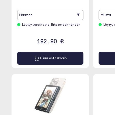
▾
Harmaa
Musta
Löytyy varastosta, lähetetään tänään
Löytyy 
192.90 €
Lisää ostoskoriin