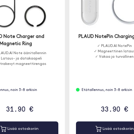
 Note Charger and
PLAUD NotePin Charging
Magnetic Ring
✓ PLAUD.AI NotePin
✓ Magneettinen latau
LAUD.AI Note äänitallennin
✓ Vakaa ja turvallinen
 Lataus- ja datakaapeli
ltrakevyt magneettirengas
ennus, noin 3-8 arkisin
Etätallennus, noin 3-8 arkisin
31.90 €
33.90 €
Lisää ostoskoriin
Lisää ostoskoriin