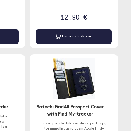
12.90 €
Lisää ostoskoriin
rder
Satechi FindAll Passport Cover
with Find My-tracker
lyllä
elo
Tässä passikotelossa yhdistyvät tyyli,
tilaa
toiminnallisuus ja uusin Apple Find-