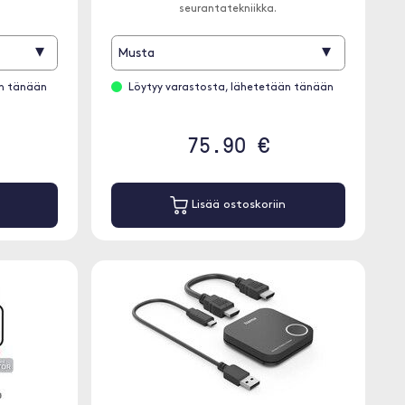
seurantatekniikka.
▾
▾
Musta
än tänään
Löytyy varastosta, lähetetään tänään
75.90 €
Lisää ostoskoriin