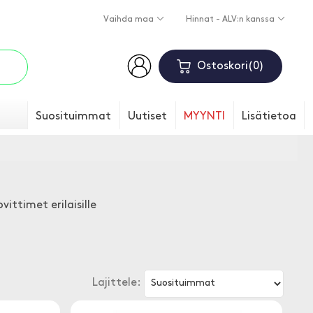
Vaihda maa
Hinnat - ALV:n kanssa
Ostoskori
0
Suosituimmat
Uutiset
MYYNTI
Lisätietoa
ittimet erilaisille
Lajittele: