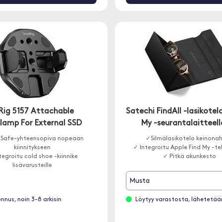
Rig 5157 Attachable
Satechi FindAll -lasikotel
lamp For External SSD
My -seurantalaitteell
Safe-yhteensopiva nopeaan
✓Silmälasikotelo keinona
kiinnitykseen
✓ Integroitu Apple Find My -t
tegroitu cold shoe -kiinnike
✓ Pitkä akunkesto
lisävarusteille
a kiinnitys ulkoiselle SSD:lle
Musta
ennus, noin 3-8 arkisin
Löytyy varastosta, lähetetä