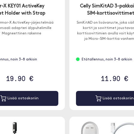
-X KEY01 ActiveKey
Celly SimKitAD 3-pakka
t Holder with Strap
SIM-korttisovittime
rmor-X ActiveKey-järjestelmää
SimKitAD on lisävaruste, joka säi
rsaali adapteri älypuhelimille
kortit ja sovittimet joustavas
 Magneettinen rakenne
korttisovittimien avulla voit kä
ja Micro-SIM-korttia vanhe
laitteissa.
ennus, noin 3-8 arkisin
Etätallennus, noin 3-8 arkisin
19.90 €
11.90 €
Lisää ostoskoriin
Lisää ostoskoriin