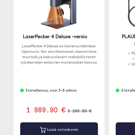
LaserPecker 4 Deluxe -versio
PLAUD
LaserPecker 4 Deluxe on kaiverrustekniikan
läpimurto. Sen ainutlaatuinen, kannettava
✓ P
muotoilu ja kaksoislaserit mahdollistavat
✓
työskentelyn erilaisten materiaalien kanssa.
✓ U
Etätallennus, noin 3-8 arkisin
Etätall
1 989.90 €
3 189.90 €
Lisää ostoskoriin