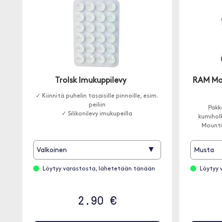
Trolsk Imukuppilevy
RAM Mou
✓ Kiinnitä puhelin tasaisille pinnoille, esim.
peiliin
Pakk
✓ Silikonilevy imukupeilla
kumiholk
Mountin
▾
Valkoinen
Musta
Löytyy varastosta, lähetetään tänään
Löytyy 
2.90 €