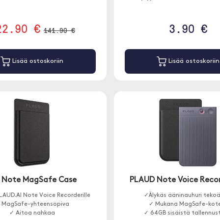
22.90 €
3.90 €
141.90 €
Lisää ostoskoriin
Lisää ostoskoriin
 Note MagSafe Case
PLAUD Note Voice Reco
PLAUD.AI Note Voice Recorderille
✓Älykäs ääninauhuri tekoä
 MagSafe-yhteensopiva
✓ Mukana MagSafe-kot
✓ Aitoa nahkaa
✓ 64GB sisäistä tallennus