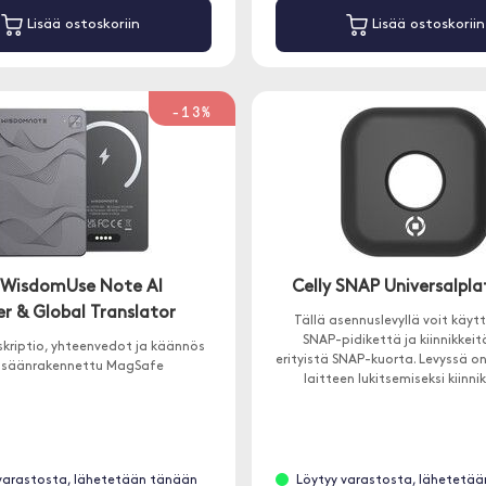
Lisää ostoskoriin
Lisää ostoskoriin
-13%
 WisdomUse Note AI
Celly SNAP Universalpla
r & Global Translator
Tällä asennuslevyllä voit käyt
SNAP-pidikettä ja kiinnikkeit
skriptio, yhteenvedot ja käännös
erityistä SNAP-kuorta. Levyssä on
isäänrakennettu MagSafe
laitteen lukitsemiseksi kiinnik
varastosta, lähetetään tänään
Löytyy varastosta, lähetetä