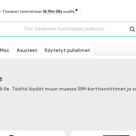
*
 - Tilaukset toimitetaan
5h 19m 07s
sisällä
Mac
Asusteet
Käytetyt puhelimet
e
6:lle. Täältä löydät muun muassa SIM-korttisovittimet ja sov