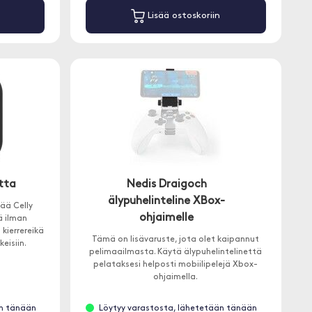
Lisää ostoskoriin
tta
Nedis Draigoch
älypuhelinteline XBox-
tää Celly
ohjaimelle
ä ilman
 kierrereikä
Tämä on lisävaruste, jota olet kaipannut
keisiin.
pelimaailmasta. Käytä älypuhelintelinettä
pelataksesi helposti mobiilipelejä Xbox-
ohjaimella.
än tänään
Löytyy varastosta, lähetetään tänään