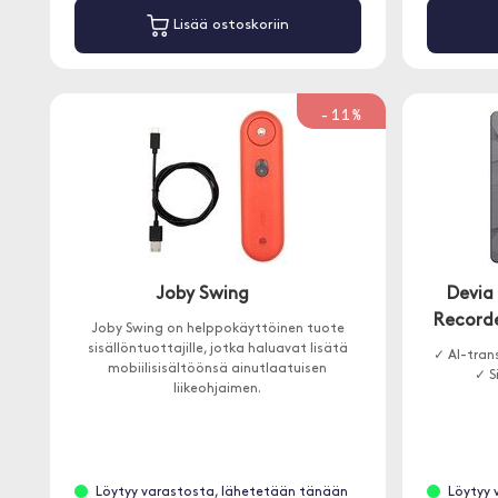
Lisää ostoskoriin
-11%
Joby Swing
Devia
Recorde
Joby Swing on helppokäyttöinen tuote
sisällöntuottajille, jotka haluavat lisätä
✓ AI-tran
mobiilisisältöönsä ainutlaatuisen
✓ S
liikeohjaimen.
Löytyy varastosta, lähetetään tänään
Löytyy 