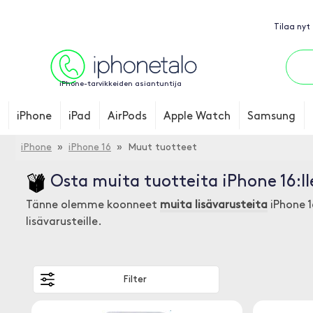
Tilaa nyt
iPhone-tarvikkeiden asiantuntija
iPhone
iPad
AirPods
Apple Watch
Samsung
iPhone
»
iPhone 16
» Muut tuotteet
Osta muita tuotteita iPhone 16:ll
Tänne olemme koonneet
muita lisävarusteita
iPhone 1
lisävarusteille.
Filter