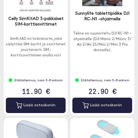
Sunnylife tablettipidike DJI
Celly SimKitAD 3-pakkaiset
RC-N1 -ohjaimelle
SIM-korttisovittimet
Teline on suunniteltu DJI RC-N1 -
SimKitAD on lisävaruste, joka
ohjaimelle (DJI Mavic 2 / Mavic 3 /
säilyttää SIM-kortit ja sovittimet
Air 2 / Air 2S / Mini 2 / Mini 3 Pro
joustavasti. SIM-
droneille).
korttisovittimien avulla voit
käyttää Nano ja Micro-SIM-
korttia vanhemmissa laitteissa.
Etätallennus, noin 3-8 arkisin
Etätallennus, noin 3-8 arkisin
11.90 €
22.90 €
Lisää ostoskoriin
Lisää ostoskoriin