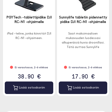
PGYTech -tablettipidike DJI
Sunnylife tabletin pidennetty
RC-N1 -ohjaimelle
pidike DJI RC-N1 -ohjaimelle
iPad -teline, jonka kiinnität DJI
Saat maksimaalisen
RC-N1 -ohjaimeen.
mukavuuden luodessasi
alkuperäisiä kuvia droonillasi.
Tätä auttaa Sunnylife
tablettipidike DJI RC-N1 -
ohjaimelle.
Ei varastossa, 2-6 viikkoa
Ei varastossa, 2-6 viikkoa
38.90 €
17.90 €
Lisää ostoskoriin
Lisää ostoskoriin