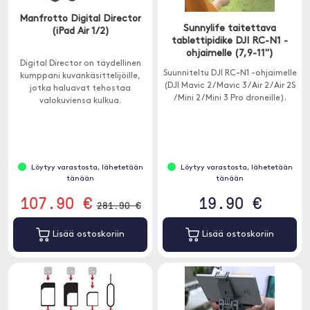
Manfrotto Digital Director
Sunnylife taitettava
(iPad Air 1/2)
tablettipidike DJI RC-N1 -
ohjaimelle (7,9-11")
Digital Director on täydellinen
Suunniteltu DJI RC-N1 -ohjaimelle
kumppani kuvankäsittelijöille,
(DJI Mavic 2 / Mavic 3 / Air 2 / Air 2S
jotka haluavat tehostaa
/ Mini 2 / Mini 3 Pro droneille).
valokuviensa kulkua.
Löytyy varastosta, lähetetään
Löytyy varastosta, lähetetään
tänään
tänään
107.90 €
19.90 €
281.90 €
Lisää ostoskoriin
Lisää ostoskoriin