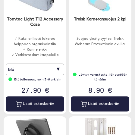
Tomtoc Light T12 Accessory
Trolsk Kameransuojus 2 kpl
Case
✓ Kaksi erillistä lokeroa
Suojaa yksityisyytesi Trolsk
helppoon organisointiin
Webcam Protectionin avulla.
✓ Rannelenkki
✓ Verkkotaskut kaapeleille
▾
Blå
Löytyy varastosta, lähetetään
Etätallennus, noin 3-8 arkisin
tänään
27.90 €
8.90 €
Lisää ostoskoriin
Lisää ostoskoriin