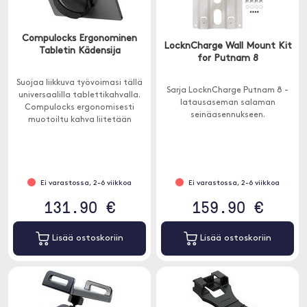
Compulocks Ergonominen
LocknCharge Wall Mount Kit
Tabletin Kädensija
for Putnam 8
Suojaa liikkuva työvoimasi tällä
Sarja LocknCharge Putnam 8 -
universaalilla tablettikahvalla.
latausaseman salaman
Compulocks ergonomisesti
seinäasennukseen.
muotoiltu kahva liitetään
tablettiin teollisesti vahvalla
liimalla ja siinä on säädettävä
hihna mukavan istuvuuden
takaamiseksi.
Ei varastossa, 2-6 viikkoa
Ei varastossa, 2-6 viikkoa
131.90 €
159.90 €
Lisää ostoskoriin
Lisää ostoskoriin