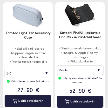
Satechi FindAll -lasikotelo
Tomtoc Light T12 Accessory
Find My -seurantalaitteella
Case
✓Silmälasikotelo keinonahkaa
✓ Kaksi erillistä lokeroa
✓ Integroitu Apple Find My -
helppoon organisointiin
teknologia
✓ Rannelenkki
✓ Pitkä akunkesto
✓ Verkkotaskut kaapeleille
▾
Musta
▾
Blå
Löytyy varastosta, lähetetään
Etätallennus, noin 3-8 arkisin
maananta..
27.90 €
52.90 €
Lisää ostoskoriin
Lisää ostoskoriin