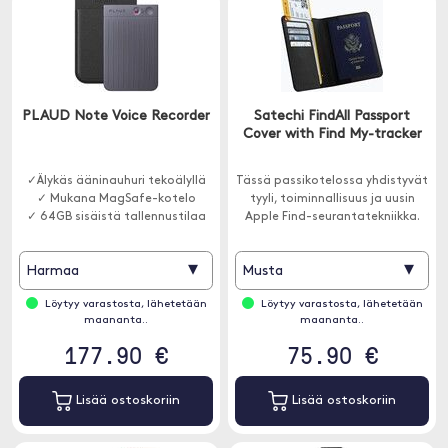
PLAUD Note Voice Recorder
Satechi FindAll Passport
Cover with Find My-tracker
✓Älykäs ääninauhuri tekoälyllä
Tässä passikotelossa yhdistyvät
✓ Mukana MagSafe-kotelo
tyyli, toiminnallisuus ja uusin
✓ 64GB sisäistä tallennustilaa
Apple Find-seurantatekniikka.
▾
▾
Harmaa
Musta
Löytyy varastosta, lähetetään
Löytyy varastosta, lähetetään
maananta..
maananta..
177.90 €
75.90 €
Lisää ostoskoriin
Lisää ostoskoriin