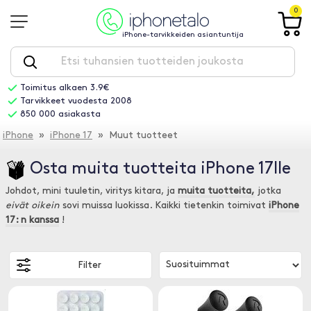
0
iPhone-tarvikkeiden asiantuntija
Toimitus alkaen 3.9€
Tarvikkeet vuodesta 2008
850 000 asiakasta
iPhone
»
iPhone 17
» Muut tuotteet
Osta muita tuotteita iPhone 17lle
Johdot, mini tuuletin, viritys kitara, ja
muita tuotteita,
jotka
eivät oikein
sovi muissa luokissa. Kaikki tietenkin toimivat
iPhone
17: n kanssa
!
Filter