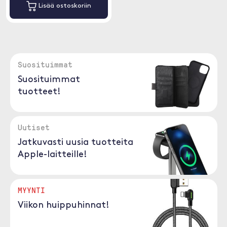
Lisää ostoskoriin
Suosituimmat
Suosituimmat
tuotteet!
Uutiset
Jatkuvasti uusia tuotteita
Apple-laitteille!
MYYNTI
Viikon huippuhinnat!