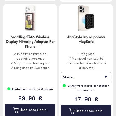
SmallRig 5746 Wireless
AhaStyle Imukuppilevy
Display Mirroring Adapter For
MagSafe
Phone
✓ Puhelimen kameran
✓ MagSafe
reaaliaikainen kuva
✓ Monipuolinen käyttö
✓ MagSafe-yhteensopiva
✓ Valmistettu kestävästä
✓ Langaton kaukosäädin
silikonista
▾
Musta
Löytyy varastosta, lähetetään
Etätallennus, noin 3-8 arkisin
maananta..
89.90 €
17.90 €
Lisää ostoskoriin
Lisää ostoskoriin