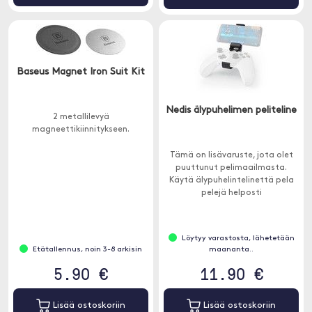
Baseus Magnet Iron Suit Kit
Nedis älypuhelimen peliteline
2 metallilevyä
magneettikiinnitykseen.
Tämä on lisävaruste, jota olet
puuttunut pelimaailmasta.
Käytä älypuhelintelinettä pela
pelejä helposti
matkapuhelimellasi Xbox-
ohjaimella.
Löytyy varastosta, lähetetään
Etätallennus, noin 3-8 arkisin
maananta..
5.90 €
11.90 €
Lisää ostoskoriin
Lisää ostoskoriin