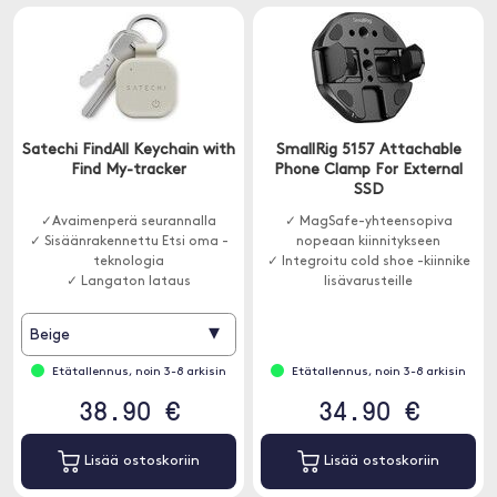
Satechi FindAll Keychain with
SmallRig 5157 Attachable
Find My-tracker
Phone Clamp For External
SSD
✓Avaimenperä seurannalla
✓ MagSafe-yhteensopiva
✓ Sisäänrakennettu Etsi oma -
nopeaan kiinnitykseen
teknologia
✓ Integroitu cold shoe -kiinnike
✓ Langaton lataus
lisävarusteille
✓ Vakaa kiinnitys ulkoiselle
SSD:lle
▾
Beige
Etätallennus, noin 3-8 arkisin
Etätallennus, noin 3-8 arkisin
38.90 €
34.90 €
Lisää ostoskoriin
Lisää ostoskoriin