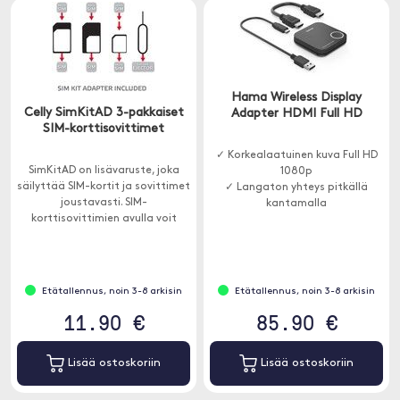
Hama Wireless Display
Celly SimKitAD 3-pakkaiset
Adapter HDMI Full HD
SIM-korttisovittimet
✓ Korkealaatuinen kuva Full HD
SimKitAD on lisävaruste, joka
1080p
säilyttää SIM-kortit ja sovittimet
✓ Langaton yhteys pitkällä
joustavasti. SIM-
kantamalla
korttisovittimien avulla voit
✓ Sopii televisioon, projektoriin
käyttää Nano ja Micro-SIM-
ja näyttöön
korttia vanhemmissa laitteissa.
Etätallennus, noin 3-8 arkisin
Etätallennus, noin 3-8 arkisin
11.90 €
85.90 €
Lisää ostoskoriin
Lisää ostoskoriin