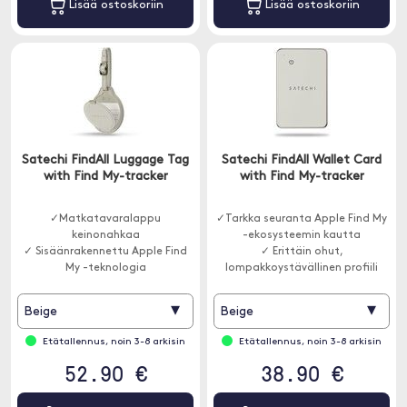
Lisää ostoskoriin
Lisää ostoskoriin
Satechi FindAll Luggage Tag
Satechi FindAll Wallet Card
with Find My-tracker
with Find My-tracker
✓Matkatavaralappu
✓Tarkka seuranta Apple Find My
keinonahkaa
-ekosysteemin kautta
✓ Sisäänrakennettu Apple Find
✓ Erittäin ohut,
My -teknologia
lompakkoystävällinen profiili
✓ Pitkä akunkesto
▾
▾
Beige
Beige
Etätallennus, noin 3-8 arkisin
Etätallennus, noin 3-8 arkisin
52.90 €
38.90 €