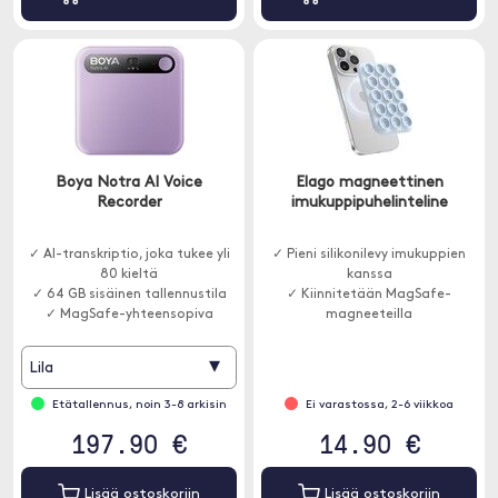
Boya Notra AI Voice
Elago magneettinen
Recorder
imukuppipuhelinteline
✓ AI-transkriptio, joka tukee yli
✓ Pieni silikonilevy imukuppien
80 kieltä
kanssa
✓ 64 GB sisäinen tallennustila
✓ Kiinnitetään MagSafe-
✓ MagSafe-yhteensopiva
magneeteilla
▾
Lila
Etätallennus, noin 3-8 arkisin
Ei varastossa, 2-6 viikkoa
197.90 €
14.90 €
Lisää ostoskoriin
Lisää ostoskoriin