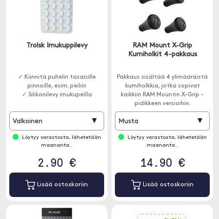
Trolsk Imukuppilevy
RAM Mount X-Grip
Kumiholkit 4-pakkaus
✓ Kiinnitä puhelin tasaisille
Pakkaus sisältää 4 ylimääräistä
pinnoille, esim. peiliin
kumiholkkia, jotka sopivat
✓ Silikonilevy imukupeilla
kaikkiin RAM Mountin X-Grip -
pidikkeen versioihin.
▾
▾
Valkoinen
Musta
Löytyy varastosta, lähetetään
Löytyy varastosta, lähetetään
maananta..
maananta..
2.90 €
14.90 €
Lisää ostoskoriin
Lisää ostoskoriin