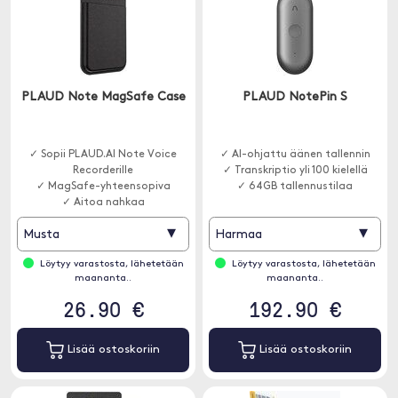
PLAUD Note MagSafe Case
PLAUD NotePin S
✓ Sopii PLAUD.AI Note Voice
✓ AI-ohjattu äänen tallennin
Recorderille
✓ Transkriptio yli 100 kielellä
✓ MagSafe-yhteensopiva
✓ 64GB tallennustilaa
✓ Aitoa nahkaa
▾
▾
Musta
Harmaa
Löytyy varastosta, lähetetään
Löytyy varastosta, lähetetään
maananta..
maananta..
26.90 €
192.90 €
Lisää ostoskoriin
Lisää ostoskoriin