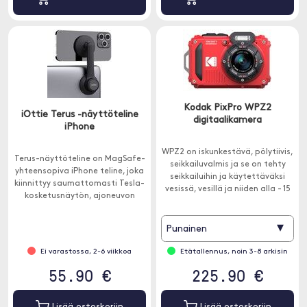
Kodak PixPro WPZ2
iOttie Terus -näyttöteline
digitaalikamera
iPhone
WPZ2 on iskunkestävä, pölytiivis,
Terus-näyttöteline on MagSafe-
seikkailuvalmis ja se on tehty
yhteensopiva iPhone teline, joka
seikkailuihin ja käytettäväksi
kiinnittyy saumattomasti Tesla-
vesissä, vesillä ja niiden alla - 15
kosketusnäytön, ajoneuvon
metrin syvyyteen asti.
näytön tai näytön taakse
kotona.
▾
Punainen
Ei varastossa, 2-6 viikkoa
Etätallennus, noin 3-8 arkisin
55.90 €
225.90 €
Lisää ostoskoriin
Lisää ostoskoriin