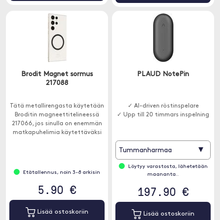
Brodit Magnet sormus
PLAUD NotePin
217088
Tätä metallirengasta käytetään
✓ AI-driven röstinspelare
Broditin magneettitelineessä
✓ Upp till 20 timmars inspelning
217066, jos sinulla on enemmän
matkapuhelimia käytettäväksi
telineen kanssa.
▾
Tummanharmaa
Löytyy varastosta, lähetetään
Etätallennus, noin 3-8 arkisin
maananta..
5.90 €
197.90 €
Lisää ostoskoriin
Lisää ostoskoriin