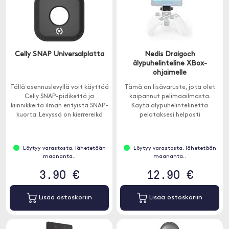
Celly SNAP Universalplatta
Nedis Draigoch
älypuhelinteline XBox-
ohjaimelle
Tällä asennuslevyllä voit käyttää
Tämä on lisävaruste, jota olet
Celly SNAP-pidikettä ja
kaipannut pelimaailmasta.
kiinnikkeitä ilman erityistä SNAP-
Käytä älypuhelintelinettä
kuorta. Levyssä on kierrereikä
pelataksesi helposti
laitteen lukitsemiseksi
mobiilipelejä Xbox-ohjaimella.
kiinnikkeisiin.
Löytyy varastosta, lähetetään
Löytyy varastosta, lähetetään
maananta..
maananta..
3.90 €
12.90 €
Lisää ostoskoriin
Lisää ostoskoriin