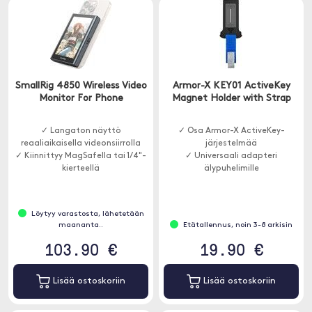
SmallRig 4850 Wireless Video
Armor-X KEY01 ActiveKey
Monitor For Phone
Magnet Holder with Strap
✓ Langaton näyttö
✓ Osa Armor-X ActiveKey-
reaaliaikaisella videonsiirrolla
järjestelmää
✓ Kiinnittyy MagSafella tai 1/4"-
✓ Universaali adapteri
kierteellä
älypuhelimille
✓ Magneettinen rakenne
Löytyy varastosta, lähetetään
maananta..
Etätallennus, noin 3-8 arkisin
103.90 €
19.90 €
Lisää ostoskoriin
Lisää ostoskoriin