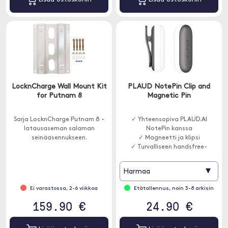
LocknCharge Wall Mount Kit
PLAUD NotePin Clip and
for Putnam 8
Magnetic Pin
Sarja LocknCharge Putnam 8 -
✓ Yhteensopiva PLAUD.AI
latausaseman salaman
NotePin kanssa
seinäasennukseen.
✓ Magneetti ja klipsi
✓ Turvalliseen handsfree-
käyttöön
▾
Harmaa
Ei varastossa, 2-6 viikkoa
Etätallennus, noin 3-8 arkisin
159.90 €
24.90 €