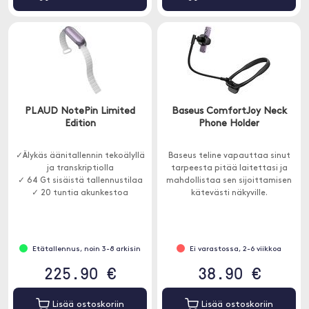
PLAUD NotePin Limited
Baseus ComfortJoy Neck
Edition
Phone Holder
✓Älykäs äänitallennin tekoälyllä
Baseus teline vapauttaa sinut
ja transkriptiolla
tarpeesta pitää laitettasi ja
✓ 64 Gt sisäistä tallennustilaa
mahdollistaa sen sijoittamisen
✓ 20 tuntia akunkestoa
kätevästi näkyville.
Etätallennus, noin 3-8 arkisin
Ei varastossa, 2-6 viikkoa
225.90 €
38.90 €
Lisää ostoskoriin
Lisää ostoskoriin