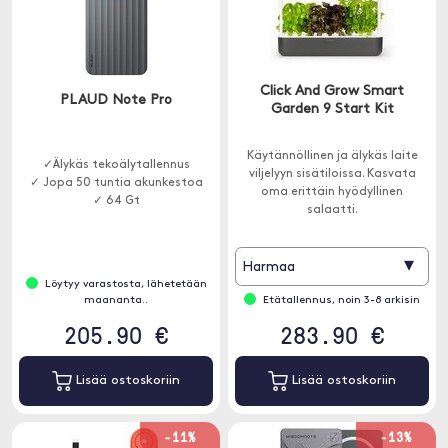
Click And Grow Smart
PLAUD Note Pro
Garden 9 Start Kit
Käytännöllinen ja älykäs laite
✓Älykäs tekoälytallennus
viljelyyn sisätiloissa. Kasvata
✓ Jopa 50 tuntia akunkestoa
oma erittäin hyödyllinen
✓ 64 Gt
salaatti.
▾
Harmaa
Löytyy varastosta, lähetetään
maananta..
Etätallennus, noin 3-8 arkisin
205.90 €
283.90 €
Lisää ostoskoriin
Lisää ostoskoriin
-11%
-13%