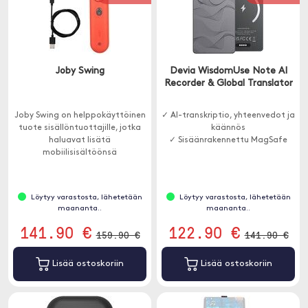
Joby Swing
Devia WisdomUse Note AI
Recorder & Global Translator
Joby Swing on helppokäyttöinen
✓ AI-transkriptio, yhteenvedot ja
tuote sisällöntuottajille, jotka
käännös
haluavat lisätä
✓ Sisäänrakennettu MagSafe
mobiilisisältöönsä
ainutlaatuisen liikeohjaimen.
Löytyy varastosta, lähetetään
Löytyy varastosta, lähetetään
maananta..
maananta..
141.90 €
122.90 €
159.90 €
141.90 €
Lisää ostoskoriin
Lisää ostoskoriin