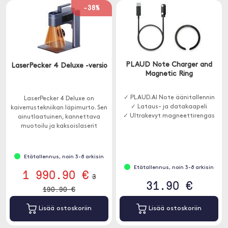
-38%
PLAUD Note Charger and
LaserPecker 4 Deluxe -versio
Magnetic Ring
✓ PLAUD.AI Note äänitallennin
LaserPecker 4 Deluxe on
✓ Lataus- ja datakaapeli
kaiverrustekniikan läpimurto. Sen
✓ Ultrakevyt magneettirengas
ainutlaatuinen, kannettava
muotoilu ja kaksoislaserit
mahdollistavat työskentelyn
erilaisten materiaalien kanssa.
Etätallennus, noin 3-8 arkisin
Etätallennus, noin 3-8 arkisin
1 990.90 €
3
31.90 €
190.90 €
Lisää ostoskoriin
Lisää ostoskoriin