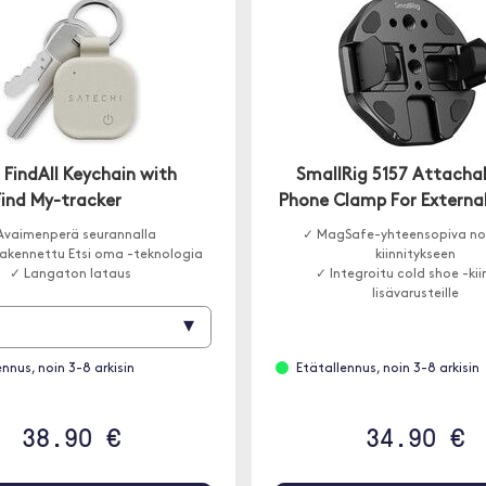
 FindAll Keychain with
SmallRig 5157 Attacha
Find My-tracker
Phone Clamp For Externa
vaimenperä seurannalla
✓ MagSafe-yhteensopiva n
akennettu Etsi oma -teknologia
kiinnitykseen
✓ Langaton lataus
✓ Integroitu cold shoe -kii
lisävarusteille
✓ Vakaa kiinnitys ulkoiselle 
▾
ennus, noin 3-8 arkisin
Etätallennus, noin 3-8 arkisin
38.90 €
34.90 €