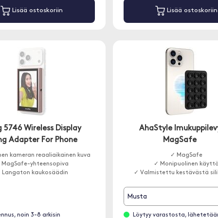
Lisää ostoskoriin
Lisää ostoskoriin
 5746 Wireless Display
AhaStyle Imukuppilev
ing Adapter For Phone
MagSafe
men kameran reaaliaikainen kuva
✓ MagSafe
 MagSafe-yhteensopiva
✓ Monipuolinen käytt
 Langaton kaukosäädin
✓ Valmistettu kestävästä sil
Musta
ennus, noin 3-8 arkisin
Löytyy varastosta, lähetetää