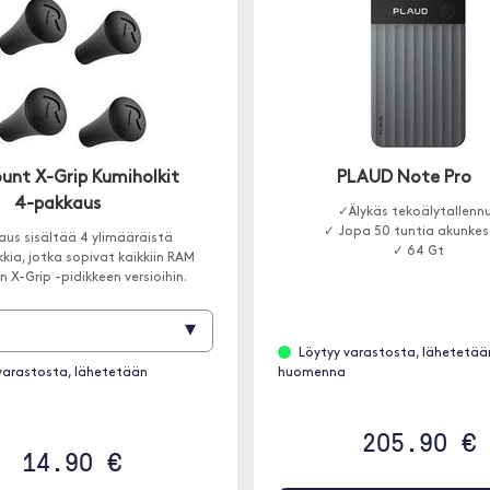
nt X-Grip Kumiholkit
PLAUD Note Pro
4-pakkaus
✓Älykäs tekoälytallenn
✓ Jopa 50 tuntia akunke
aus sisältää 4 ylimääräistä
✓ 64 Gt
kia, jotka sopivat kaikkiin RAM
 X-Grip -pidikkeen versioihin.
▾
Löytyy varastosta, lähetetää
varastosta, lähetetään
huomenna
205.90 €
14.90 €