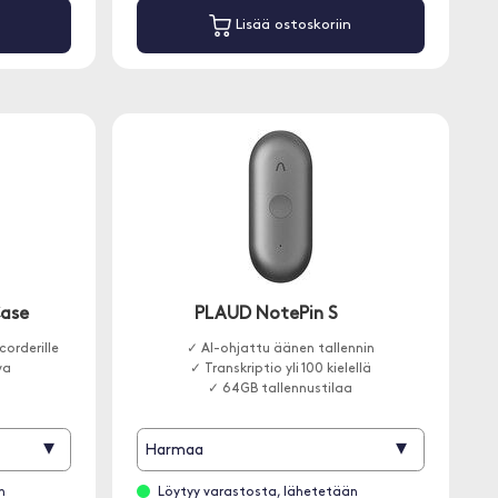
Lisää ostoskoriin
ase
PLAUD NotePin S
orderille
✓ AI-ohjattu äänen tallennin
va
✓ Transkriptio yli 100 kielellä
✓ 64GB tallennustilaa
▾
▾
Harmaa
n
Löytyy varastosta, lähetetään