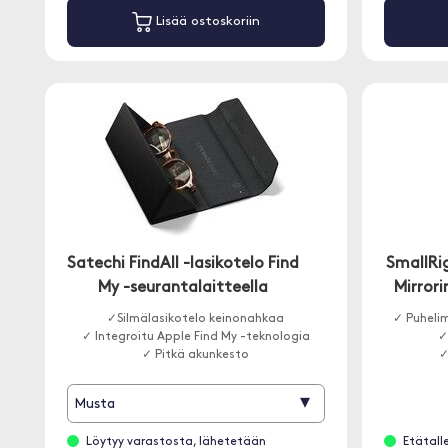
Lisää ostoskoriin
Satechi FindAll -lasikotelo Find
SmallRig
My -seurantalaitteella
Mirror
✓Silmälasikotelo keinonahkaa
✓ Puheli
✓ Integroitu Apple Find My -teknologia
✓
✓ Pitkä akunkesto
✓
▾
Musta
Löytyy varastosta, lähetetään
Etätall