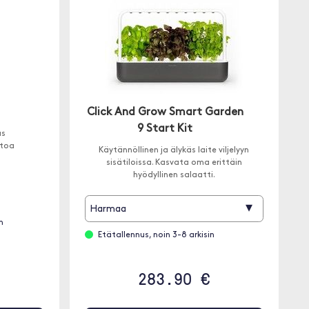
Click And Grow Smart Garden
9 Start Kit
us
stoa
Käytännöllinen ja älykäs laite viljelyyn
sisätiloissa. Kasvata oma erittäin
hyödyllinen salaatti.
▾
Harmaa
n
Etätallennus, noin 3-8 arkisin
283.90 €