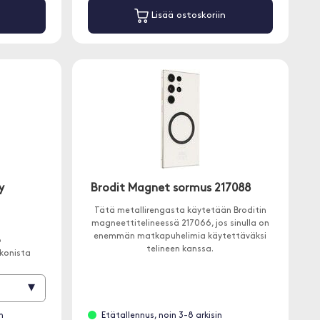
Lisää ostoskoriin
y
Brodit Magnet sormus 217088
Tätä metallirengasta käytetään Broditin
magneettitelineessä 217066, jos sinulla on
enemmän matkapuhelimia käytettäväksi
ö
telineen kanssa.
ikonista
▾
n
Etätallennus, noin 3-8 arkisin