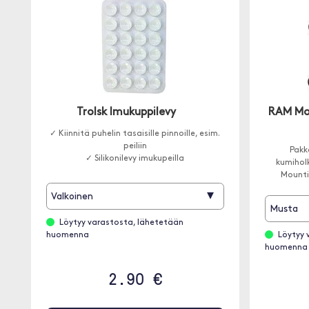
Trolsk Imukuppilevy
RAM Mou
✓ Kiinnitä puhelin tasaisille pinnoille, esim.
peiliin
Pakk
✓ Silikonilevy imukupeilla
kumiholk
Mountin
▾
Valkoinen
Musta
Löytyy varastosta, lähetetään
huomenna
Löytyy 
huomenna
2.90 €