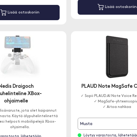
Lisää ostoskoriin
Lisää ostoskoriin
Nedis Draigoch
PLAUD Note MagSafe C
uhelinteline XBox-
✓ Sopii PLAUD.AI Note Voice Rec
ohjaimelle
✓ MagSafe-yhteensopi
✓ Aitoa nahkaa
isävaruste, jota olet kaipannut
masta. Käytä älypuhelintelinettä
esi helposti mobiilipelejä Xbox-
Musta
ohjaimella.
Löytyy varastosta, lähetetää
varastosta, lähetetään