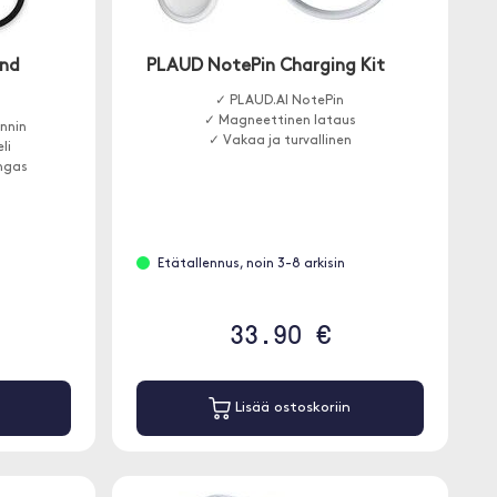
and
PLAUD NotePin Charging Kit
✓ PLAUD.AI NotePin
✓ Magneettinen lataus
nnin
✓ Vakaa ja turvallinen
li
ngas
Etätallennus, noin 3-8 arkisin
33.90 €
Lisää ostoskoriin