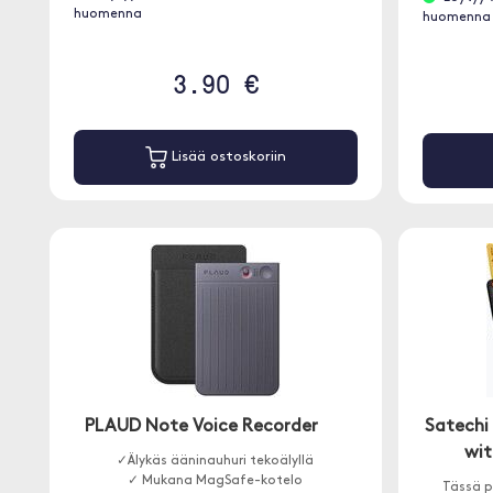
huomenna
huomenna
3.90 €
Lisää ostoskoriin
PLAUD Note Voice Recorder
Satechi 
wit
✓Älykäs ääninauhuri tekoälyllä
✓ Mukana MagSafe-kotelo
Tässä p