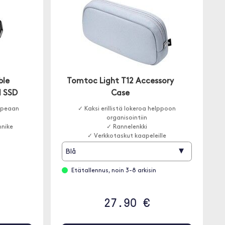
ble
Tomtoc Light T12 Accessory
l SSD
Case
opeaan
✓ Kaksi erillistä lokeroa helppoon
organisointiin
nnike
✓ Rannelenkki
✓ Verkkotaskut kaapeleille
SSD:lle
▾
Blå
Etätallennus, noin 3-8 arkisin
27.90 €