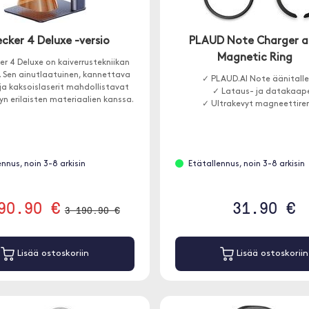
cker 4 Deluxe -versio
PLAUD Note Charger 
Magnetic Ring
er 4 Deluxe on kaiverrustekniikan
. Sen ainutlaatuinen, kannettava
✓ PLAUD.AI Note äänitalle
ja kaksoislaserit mahdollistavat
✓ Lataus- ja datakaape
yn erilaisten materiaalien kanssa.
✓ Ultrakevyt magneettire
ennus, noin 3-8 arkisin
Etätallennus, noin 3-8 arkisin
90.90 €
31.90 €
3 190.90 €
Lisää ostoskoriin
Lisää ostoskoriin