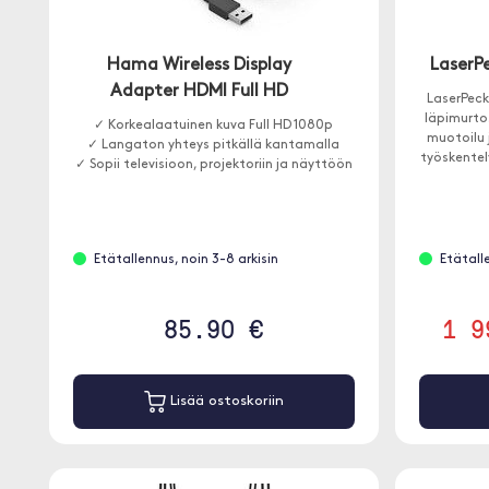
Hama Wireless Display
LaserPe
Adapter HDMI Full HD
LaserPeck
läpimurto
✓ Korkealaatuinen kuva Full HD 1080p
muotoilu 
✓ Langaton yhteys pitkällä kantamalla
työskentel
✓ Sopii televisioon, projektoriin ja näyttöön
Etätallennus, noin 3-8 arkisin
Etätall
85.90 €
1 9
Lisää ostoskoriin