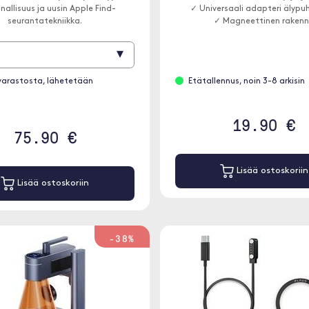
nallisuus ja uusin Apple Find-
✓ Universaali adapteri älypuh
seurantatekniikka.
✓ Magneettinen raken
▾
varastosta, lähetetään
Etätallennus, noin 3-8 arkisin
19.90 €
75.90 €
Lisää ostoskoriin
Lisää ostoskoriin
-38%