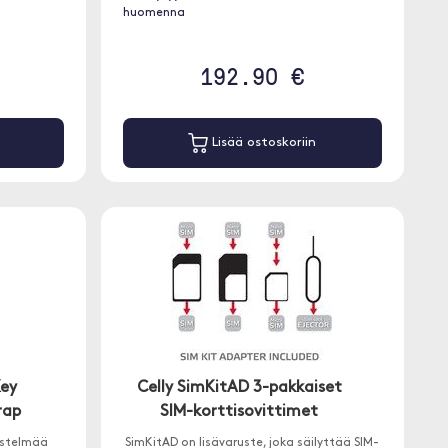
huomenna
192.90 €
Lisää ostoskoriin
Key
Celly SimKitAD 3-pakkaiset
rap
SIM-korttisovittimet
estelmää
SimKitAD on lisävaruste, joka säilyttää SIM-