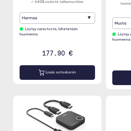
✓ 64GB sisäistä tallennustilaa
toimin
▾
Harmaa
Musta
Löytyy varastosta, lähetetään
huomenna
Löytyy 
huomenna
177.90 €
Lisää ostoskoriin