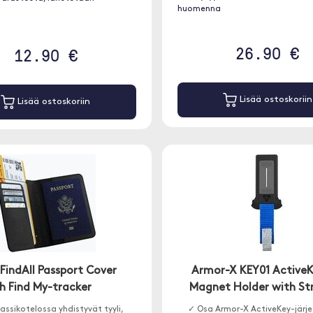
huomenna
26.90 €
12.90 €
Lisää ostoskoriin
Lisää ostoskoriin
FindAll Passport Cover
Armor-X KEY01 Active
h Find My-tracker
Magnet Holder with St
assikotelossa yhdistyvät tyyli,
✓ Osa Armor-X ActiveKey-järj