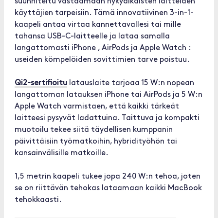
suunniteltu vastaamaan nykyaikaisten laitteiden
käyttäjien tarpeisiin. Tämä innovatiivinen 3-in-1-
kaapeli antaa virtaa kannettavallesi tai mille
tahansa USB-C-laitteelle ja lataa samalla
langattomasti iPhone , AirPods ja Apple Watch :
useiden kömpelöiden sovittimien tarve poistuu.
Qi2-sertifioitu
latauslaite tarjoaa 15 W:n nopean
langattoman latauksen iPhone tai AirPods ja 5 W:n
Apple Watch varmistaen, että kaikki tärkeät
laitteesi pysyvät ladattuina. Taittuva ja kompakti
muotoilu tekee siitä täydellisen kumppanin
päivittäisiin työmatkoihin, hybridityöhön tai
kansainvälisille matkoille.
1,5 metrin kaapeli tukee jopa 240 W:n tehoa, joten
se on riittävän tehokas lataamaan kaikki MacBook
tehokkaasti.