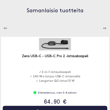
Samanlaisia tuotteita
⇦
⇨
Zens USB-C - USB-C Pro 2 -latauskaapeli
✓2-in-1-latauskaapeli
✓ 240 W:n lataus USB-C-liitännällä
✓ Langaton Qi2-laturi 15 W
Etätallennus, noin 3-8 arkisin
64.90 €