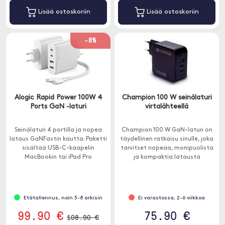
Lisää ostoskoriin
Lisää ostoskoriin
-8%
Alogic Rapid Power 100W 4
Champion 100 W seinälaturi
Ports GaN -laturi
virtalähteellä
Seinälaturi 4 portilla ja nopea
Champion 100 W GaN-laturi on
lataus GaNFastin kautta. Paketti
täydellinen ratkaisu sinulle, joka
sisältää USB-C-kaapelin
tarvitset nopeaa, monipuolista
MacBookin tai iPad Pro
ja kompaktia latausta
lataamiseen.
elektronisille laitteillesi.
Etätallennus, noin 3-8 arkisin
Ei varastossa, 2-6 viikkoa
99.90 €
75.90 €
108.90 €