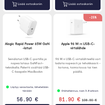
Lisää ostoskoriin
Lisää ostoskoriin
-25%
Alogic Rapid Power 65W GaN
Apple 96 W: n USB-C-
-laturi
virtalähde
Seinälaturi USB-C-portilla ja
96 W: n USB-C-virtalähteellä voit
nopea lataus GaNFast-
ladata nopeasti ja tehokkaasti -
tekniikalla. Paketti sisältää USB-
kotona, toimistossa tai tien
C-kaapelin MacBookin
päällä.
lataamiseen USB-C: llä tai iPad
Pro .
Löytyy varastosta, lähetetään
tänään
Etätallennus, noin 3-8 arkisin
56.90 €
81.90 €
108.90 €