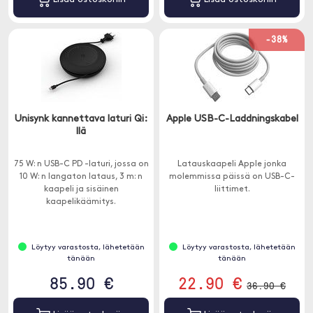
-38%
Unisynk kannettava laturi Qi:
Apple USB-C-Laddningskabel
llä
75 W: n USB-C PD -laturi, jossa on
Latauskaapeli Apple jonka
10 W: n langaton lataus, 3 m: n
molemmissa päissä on USB-C-
kaapeli ja sisäinen
liittimet.
kaapelikäämitys.
Löytyy varastosta, lähetetään
Löytyy varastosta, lähetetään
tänään
tänään
85.90 €
22.90 €
36.90 €