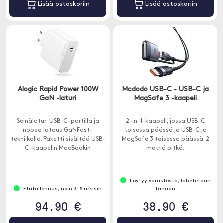
Lisää ostoskoriin
Lisää ostoskoriin
Alogic Rapid Power 100W
Mcdodo USB-C - USB-C ja
GaN -laturi
MagSafe 3 -kaapeli
Seinälaturi USB-C-portilla ja
2-in-1-kaapeli, jossa USB-C
nopea lataus GaNFast-
toisessa päässä ja USB-C ja
tekniikalla. Paketti sisältää USB-
MagSafe 3 toisessa päässä. 2
C-kaapelin MacBookin
metriä pitkä.
lataamiseen USB-C: llä tai iPad
Pro .
Löytyy varastosta, lähetetään
Etätallennus, noin 3-8 arkisin
tänään
94.90 €
38.90 €