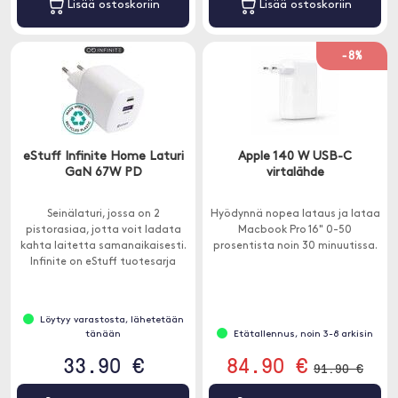
Lisää ostoskoriin
Lisää ostoskoriin
-8%
eStuff Infinite Home Laturi
Apple 140 W USB-C
GaN 67W PD
virtalähde
Seinälaturi, jossa on 2
Hyödynnä nopea lataus ja lataa
pistorasiaa, jotta voit ladata
Macbook Pro 16" 0-50
kahta laitetta samanaikaisesti.
prosentista noin 30 minuutissa.
Infinite on eStuff tuotesarja
ympäristöpainotteisesti
valmistetuille tuotteille.
Löytyy varastosta, lähetetään
tänään
Etätallennus, noin 3-8 arkisin
33.90 €
84.90 €
91.90 €