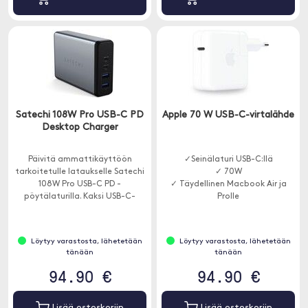
Satechi 108W Pro USB-C PD
Apple 70 W USB-C-virtalähde
Desktop Charger
Päivitä ammattikäyttöön
✓Seinälaturi USB-C:llä
tarkoitetulle lataukselle Satechi
✓ 70W
108W Pro USB-C PD -
✓ Täydellinen Macbook Air ja
pöytälaturilla. Kaksi USB-C-
Prolle
virtalähdeporttia, 90 W ja 18 W,
jopa vaativimpien USB-C-
laitteiden lataamiseen täydellä
Löytyy varastosta, lähetetään
Löytyy varastosta, lähetetään
nopeudella - ilman virranjakoa.
tänään
tänään
94.90 €
94.90 €
Lisää ostoskoriin
Lisää ostoskoriin