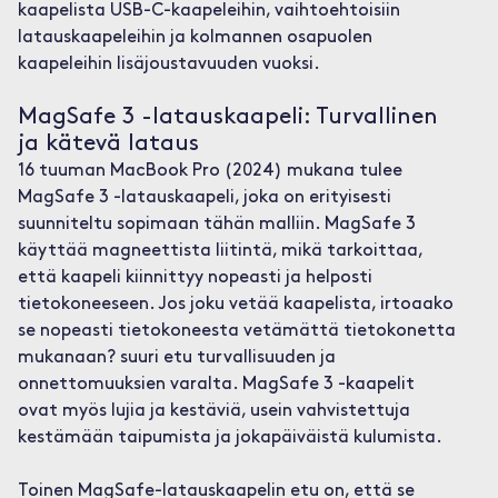
kaapelista USB-C-kaapeleihin, vaihtoehtoisiin
latauskaapeleihin ja kolmannen osapuolen
kaapeleihin lisäjoustavuuden vuoksi.
MagSafe 3 -latauskaapeli: Turvallinen
ja kätevä lataus
16 tuuman MacBook Pro (2024) mukana tulee
MagSafe 3 -latauskaapeli, joka on erityisesti
suunniteltu sopimaan tähän malliin. MagSafe 3
käyttää magneettista liitintä, mikä tarkoittaa,
että kaapeli kiinnittyy nopeasti ja helposti
tietokoneeseen. Jos joku vetää kaapelista, irtoaako
se nopeasti tietokoneesta vetämättä tietokonetta
mukanaan? suuri etu turvallisuuden ja
onnettomuuksien varalta. MagSafe 3 -kaapelit
ovat myös lujia ja kestäviä, usein vahvistettuja
kestämään taipumista ja jokapäiväistä kulumista.
Toinen MagSafe-latauskaapelin etu on, että se