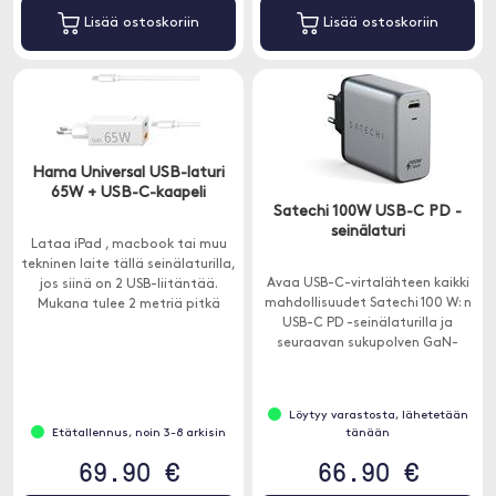
Lisää ostoskoriin
Lisää ostoskoriin
Hama Universal USB-laturi
65W + USB-C-kaapeli
Satechi 100W USB-C PD -
seinälaturi
Lataa iPad , macbook tai muu
tekninen laite tällä seinälaturilla,
Avaa USB-C-virtalähteen kaikki
jos siinä on 2 USB-liitäntää.
mahdollisuudet Satechi 100 W: n
Mukana tulee 2 metriä pitkä
USB-C PD -seinälaturilla ja
USB-C-kaapeli.
seuraavan sukupolven GaN-
tekniikalla, joka tarjoaa
nopeamman ja tehokkaamman
latauksen kuin koskaan ennen.
Löytyy varastosta, lähetetään
Etätallennus, noin 3-8 arkisin
tänään
69.90 €
66.90 €