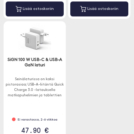
Lisää ostoskoriin
Lisää ostoskoriin
SiGN 100 W USB-C & USB-A
GaN laturi
Seinälaturissa on kaksi
pistorasiaa; USB-A-liitäntä Quick
Charge 3.0 -latauksella
matkapuhelimien ja tablettien
nopeaan lataamiseen sekä USB-
C-liitäntä Power Delivery 3.0:lla.
Ei varastossa, 2-6 viikkoa
47.90 €