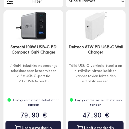
Filter
Satechi 100W USB-C PD
Deltaco 87W PD USB-C Wall
Compact GaN Charger
Charger
✓ GaN-tekniikka nopeaan ja
Tällä USB-C-verkkolaitteella on
tehokkaaseen lataamiseen
riittävästi virtaa kaikkien
✓ 2 x USB-C-porttia
kannettavien laitteiden
✓ 1 x USB-A-portti
virtalähteeseen.
Löytyy varastosta, lähetetään
Löytyy varastosta, lähetetään
tänään
tänään
79.90 €
47.90 €
Lisää ostoskoriin
Lisää ostoskoriin