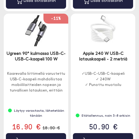
Lisää ostoskoriin
Lisää ostoskoriin
-11%
Ugreen 90° kulmassa USB-C-
Apple 240 W USB-C
USB-C-kaapeli 100 W
latauskaapeli - 2 metriä
Kaarevalla liittimellä varustettu
✓USB-C-USB-C-kaapeli
USB-C-kaapeli mahdollistaa
✓ 240W
mobiililaitteiden nopean ja
✓ Punottu muotoilu
turvallisen latauksen, erittäin
nopean tiedonsiirron ja kätevän
käytön kaarevan kärjen ansiosta.
Löytyy varastosta, lähetetään
tänään
Etätallennus, noin 3-8 arkisin
16.90 €
50.90 €
18.90 €