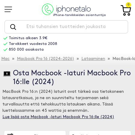
0
iPhone-tarvikkeiden asiantuntija
Toimitus alkaen 3.9€
Tarvikkeet vuodesta 2008
850 000 asiakasta
Mac
»
Macbook Pro 16 (2024-2026)
»
Lataaminen
» MacBook-la
Osta Macbook -laturi Macbook Pro
16:lle (2024)
MacBook Pro 16:n (2024) laturit ovat tärkeä osa tietokoneen
latausratkaisua, ja ne on suunniteltu tarjoamaan sekä
turvallisuutta että tehokkuutta latauksen aikana. Tässä
luettelossamme on 45 wattia ja enemmän.
Lue lisää osta Macbook -laturi Macbook Pro 16:lle (2024)