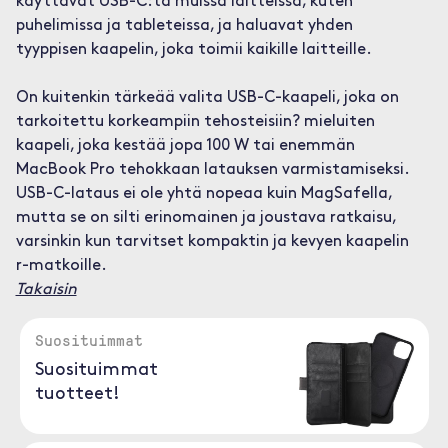
käyttävät USB-C:tä muissa laitteissa, kuten
puhelimissa ja tableteissa, ja haluavat yhden
tyyppisen kaapelin, joka toimii kaikille laitteille.
On kuitenkin tärkeää valita USB-C-kaapeli, joka on
tarkoitettu korkeampiin tehosteisiin? mieluiten
kaapeli, joka kestää jopa 100 W tai enemmän
MacBook Pro tehokkaan latauksen varmistamiseksi.
USB-C-lataus ei ole yhtä nopeaa kuin MagSafella,
mutta se on silti erinomainen ja joustava ratkaisu,
varsinkin kun tarvitset kompaktin ja kevyen kaapelin
r-matkoille.
Takaisin
Suosituimmat
Suosituimmat
tuotteet!