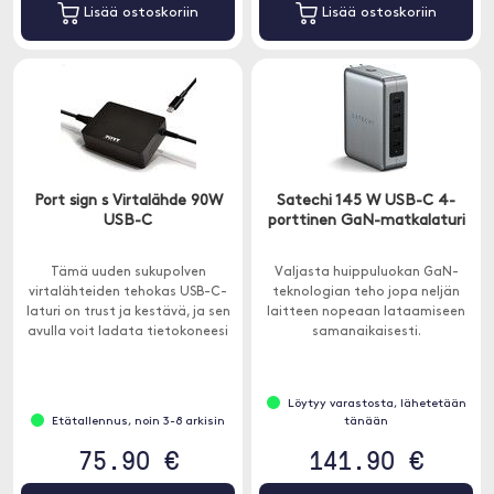
Lisää ostoskoriin
Lisää ostoskoriin
Port sign s Virtalähde 90W
Satechi 145 W USB-C 4-
USB-C
porttinen GaN-matkalaturi
Tämä uuden sukupolven
Valjasta huippuluokan GaN-
virtalähteiden tehokas USB-C-
teknologian teho jopa neljän
laturi on trust ja kestävä, ja sen
laitteen nopeaan lataamiseen
avulla voit ladata tietokoneesi
samanaikaisesti.
tehokkaasti.
Löytyy varastosta, lähetetään
Etätallennus, noin 3-8 arkisin
tänään
75.90 €
141.90 €