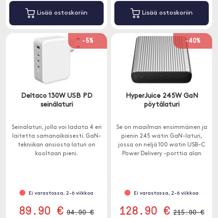
Lisää ostoskoriin
Lisää ostoskoriin
-5%
-40%
Deltaco 130W USB PD
HyperJuice 245W GaN
seinälaturi
pöytälaturi
Seinälaturi, jolla voi ladata 4 eri
Se on maailman ensimmäinen ja
laitetta samanaikaisesti. GaN-
pienin 245 watin GaN-laturi,
tekniikan ansiosta laturi on
jossa on neljä 100 watin USB-C
kooltaan pieni.
Power Delivery -porttia alan
johtavalla GaN-tekniikalla.
Ei varastossa, 2-6 viikkoa
Ei varastossa, 2-6 viikkoa
89.90 €
128.90 €
94.90 €
215.90 €