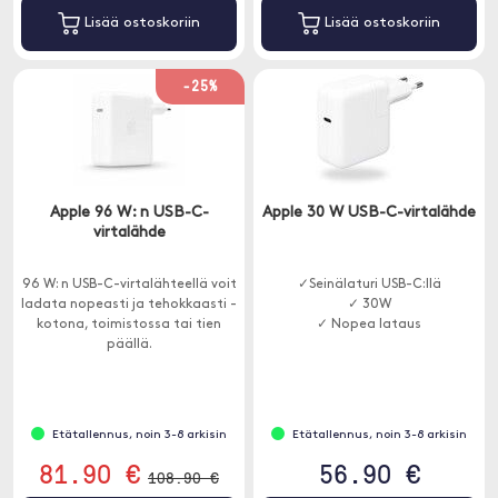
Lisää ostoskoriin
Lisää ostoskoriin
-25%
Apple 96 W: n USB-C-
Apple 30 W USB-C-virtalähde
virtalähde
96 W: n USB-C-virtalähteellä voit
✓Seinälaturi USB-C:llä
ladata nopeasti ja tehokkaasti -
✓ 30W
kotona, toimistossa tai tien
✓ Nopea lataus
päällä.
Etätallennus, noin 3-8 arkisin
Etätallennus, noin 3-8 arkisin
81.90 €
56.90 €
108.90 €