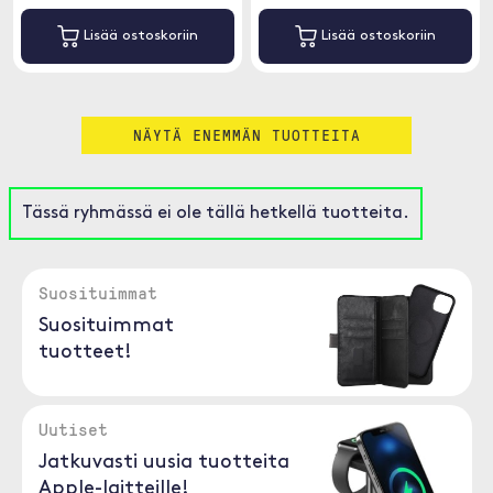
Lisää ostoskoriin
Lisää ostoskoriin
NÄYTÄ ENEMMÄN TUOTTEITA
Tässä ryhmässä ei ole tällä hetkellä tuotteita.
Suosituimmat
Suosituimmat
tuotteet!
Uutiset
Jatkuvasti uusia tuotteita
Apple-laitteille!