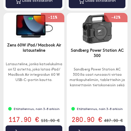
Lisää ostoskoriin
Lisää ostoskoriin
-11%
-42%
Zens 60W iPad / Macbook Air
latausteline
Sandberg Power Station AC
300
Latausteline, jonka katselukulma
on 12 astetta, joka lataa iPad /
Sandberg Power Station AC
MacBook Air integroidun 60 W
300:lla saat runsaasti virtaa
USB-C-portin kautta.
matkapuhelimiin, tabletteihin ja
kannettaviin tietokoneisiin sekä
tavallisen 230 V pistorasian,
josta saat jopa 300 W.
Etätallennus, noin 3-8 arkisin
Etätallennus, noin 3-8 arkisin
117.90 €
280.90 €
131.90 €
487.90 €