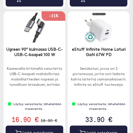
-11%
Ugreen 90° kulmassa USB-C-
eStuff Infinite Home Laturi
USB-C-kaapeli 100 W
GaN 67W PD
Kaarevalla liittimellä varustettu
Seinälaturi, jossa on 2
USB-C-kaapeli mahdollistaa
pistorasiaa, jotta voit ladata
mobiililaitteiden nopean ja
kahta laitetta samanaikaisesti.
turvallisen latauksen, erittäin
Infinite on eStuff tuotesarja
nopean tiedonsiirron ja kätevän
ympäristöpainotteisesti
käytön kaarevan kärjen ansiosta.
valmistetuille tuotteille.
Löytyy varastosta, lähetetään
Löytyy varastosta, lähetetään
maananta..
maananta..
16.90 €
33.90 €
18.90 €
Lisää ostoskoriin
Lisää ostoskoriin