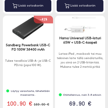
Lisää ostoskoriin
Lisää ostoskoriin
-41%
Hama Universal USB-laturi
65W + USB-C-kaapeli
Sandberg Powerbank USB-C
PD 100W 38400 mAh
Lataa iPad , macbook tai muu
tekninen laite tällä seinälaturilla,
Tukee tavallisia USB-A- ja USB-C
jos siinä on 2 USB-liitäntää.
PD:itä (jopa 100 W).
Mukana tulee 2 metriä pitkä
USB-C-kaapeli.
Löytyy varastosta, lähetetään
maananta..
Etätallennus, noin 3-8 arkisin
100.90 €
69.90 €
169.90 €