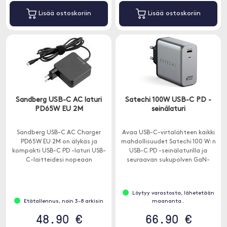
Lisää ostoskoriin
Lisää ostoskoriin
Sandberg USB-C AC laturi
Satechi 100W USB-C PD -
PD65W EU 2M
seinälaturi
Sandberg USB-C AC Charger
Avaa USB-C-virtalähteen kaikki
PD65W EU 2M on älykäs ja
mahdollisuudet Satechi 100 W: n
kompakti USB-C PD -laturi USB-
USB-C PD -seinälaturilla ja
C-laitteidesi nopeaan
seuraavan sukupolven GaN-
lataamiseen.
tekniikalla, joka tarjoaa
nopeamman ja tehokkaamman
latauksen kuin koskaan ennen.
Löytyy varastosta, lähetetään
Etätallennus, noin 3-8 arkisin
maananta..
48.90 €
66.90 €