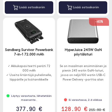
Lisää ostoskoriin
Lisää ostoskoriin
-40%
Sandberg Survivor Powerbank
HyperJuice 245W GaN
7-in-1 72.000 mAh
pöytälaturi
✓ Akkukapasiteetti peräti 72
Se on maailman ensimmäinen ja
000 mAh
pienin 245 watin GaN-laturi,
✓ Useita liitäntöjä puhelimelle,
jossa on neljä 100 watin USB-C
läppärille ja lisätarvikkeille
Power Delivery -porttia alan
✓ Langaton lataus ja pikalataus
johtavalla GaN-tekniikalla.
Löytyy varastosta, lähetetään
maananta..
Ei varastossa, 2-6 viikkoa
377.90 €
128.90 €
215.90 €