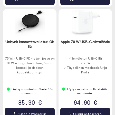
Unisynk kannettava laturi Qi:
Apple 70 W USB-C-virtalähde
llä
75 W: n USB-C PD -laturi, jossa on
✓Seinälaturi USB-C:llä
10 W: n langaton lataus, 3 m: n
✓ 70W
kaapeli ja sisäinen
✓ Täydellinen Macbook Air ja
kaapelikäämitys.
Prolle
Löytyy varastosta, lähetetään
Löytyy varastosta, lähetetään
maananta..
maananta..
85.90 €
94.90 €
Lisää ostoskoriin
Lisää ostoskoriin