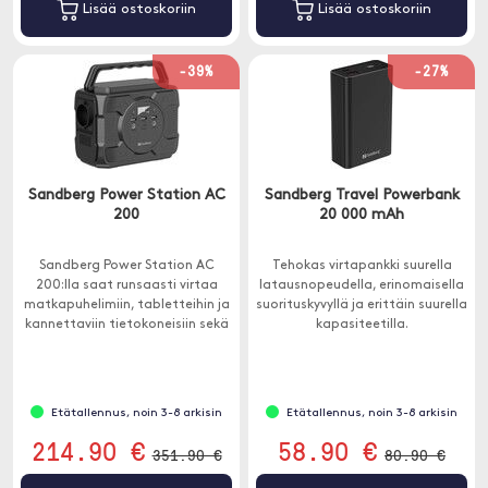
Lisää ostoskoriin
Lisää ostoskoriin
-39%
-27%
Sandberg Power Station AC
Sandberg Travel Powerbank
200
20 000 mAh
Sandberg Power Station AC
Tehokas virtapankki suurella
200:lla saat runsaasti virtaa
latausnopeudella, erinomaisella
matkapuhelimiin, tabletteihin ja
suorituskyvyllä ja erittäin suurella
kannettaviin tietokoneisiin sekä
kapasiteetilla.
tavallisen 230 V pistorasian,
josta saat jopa 200 W.
Etätallennus, noin 3-8 arkisin
Etätallennus, noin 3-8 arkisin
214.90 €
58.90 €
351.90 €
80.90 €