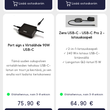
Lisää ostoskoriin
Lisää ostoskoriin
Zens USB-C - USB-C Pro 2 -
latauskaapeli
Port sign s Virtalähde 90W
✓2-in-1-latauskaapeli
USB-C
✓ 240 W:n lataus USB-C-
liitännällä
Tämä uuden sukupolven
✓ Langaton Qi2-laturi 15 W
virtalähteiden tehokas USB-C-
laturi on trust ja kestävä, ja sen
avulla voit ladata tietokoneesi
tehokkaasti.
Etätallennus, noin 3-8 arkisin
Etätallennus, noin 3-8 arkisin
75.90 €
64.90 €