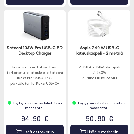
Satechi 108W Pro USB-C PD
Apple 240 W USB-C
Desktop Charger
latauskaapeli - 2 metriä
Päivitä ammattikäyttöön
✓USB-C-USB-C-kaapeli
tarkoitetulle lataukselle Satechi
✓ 240W
108W Pro USB-C PD -
✓ Punottu muotoilu
pöytälaturilla. Kaksi USB-C-
virtalähdeporttia, 90 W ja 18 W,
jopa vaativimpien USB-C-
laitteiden lataamiseen täydellä
Löytyy varastosta, lähetetään
Löytyy varastosta, lähetetään
nopeudella - ilman virranjakoa.
maananta..
maananta..
94.90 €
50.90 €
Lisää ostoskoriin
Lisää ostoskoriin