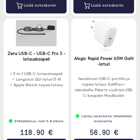
Lisää ostoskoriin
Lisää ostoskoriin
Zens USB-C - USB-C Pro 3 -
Alogic Rapid Power 65W GaN
latauskaapeli
-laturi
✓3-in-1 USB-C-latauskaapeli
Seinälaturi USB-C-portilla ja
✓ Langaton Qi2-laturi 15 W
nopea lataus GaNFast-
✓ Apple Watch nopea lataus
tekniikalla. Paketti sisältää USB-
C-kaapelin MacBookin
lataamiseen USB-C: llä tai iPad
Pro .
Löytyy varastosta, lähetetään
Etätallennus, noin 3-8 arkisin
maananta..
118.90 €
56.90 €