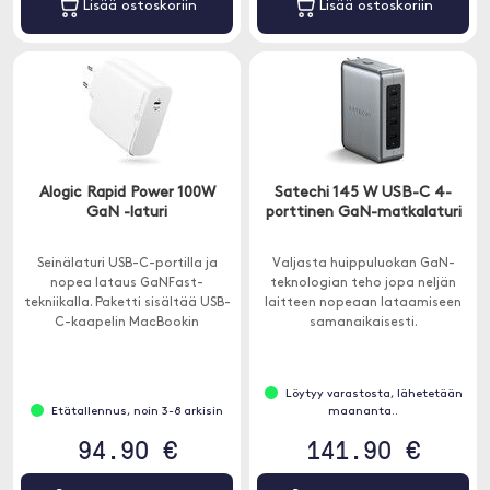
Lisää ostoskoriin
Lisää ostoskoriin
Alogic Rapid Power 100W
Satechi 145 W USB-C 4-
GaN -laturi
porttinen GaN-matkalaturi
Seinälaturi USB-C-portilla ja
Valjasta huippuluokan GaN-
nopea lataus GaNFast-
teknologian teho jopa neljän
tekniikalla. Paketti sisältää USB-
laitteen nopeaan lataamiseen
C-kaapelin MacBookin
samanaikaisesti.
lataamiseen USB-C: llä tai iPad
Pro .
Löytyy varastosta, lähetetään
Etätallennus, noin 3-8 arkisin
maananta..
94.90 €
141.90 €