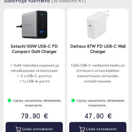
Suosittuja tuotteita
(30 kaikista 47)
Satechi 100W USB-C PD
Deltaco 87W PD USB-C Wall
Compact GaN Charger
Charger
✓ GaN-tekniikka nopeaan ja
Tällä USB-C-verkkolaitteella on
tehokkaaseen lataamiseen
riittävästi virtaa kaikkien
✓ 2 x USB-C-porttia
kannettavien laitteiden
✓ 1 x USB-A-portti
virtalähteeseen.
Löytyy varastosta, lähetetään
Löytyy varastosta, lähetetään
maananta..
maananta..
79.90 €
47.90 €
Lisää ostoskoriin
Lisää ostoskoriin