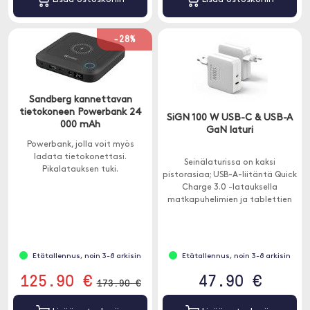
-28%
Sandberg kannettavan
tietokoneen Powerbank 24
SiGN 100 W USB-C & USB-A
000 mAh
GaN laturi
Powerbank, jolla voit myös
ladata tietokonettasi.
Seinälaturissa on kaksi
Pikalatauksen tuki.
pistorasiaa; USB-A-liitäntä Quick
Charge 3.0 -latauksella
matkapuhelimien ja tablettien
nopeaan lataamiseen sekä USB-
C-liitäntä Power Delivery 3.0:lla.
Etätallennus, noin 3-8 arkisin
Etätallennus, noin 3-8 arkisin
125.90 €
47.90 €
173.90 €