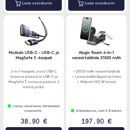
Lisää ostoskoriin
Lisää ostoskoriin
Mcdodo USB-C - USB-C ja
Alogic Roam 6-in-1
MagSafe 3 -kaapeli
varavirtalähde 21000 mAh
2-in-1-kaapeli, jossa USB-C
✓21000 mAh varavirtalähde
toisessa päässä ja USB-C ja
✓ Lataa kaikki Apple laitteesi
MagSafe 3 toisessa päässä. 2
✓ Maksimi 100 W lataus
metriä pitkä.
Löytyy varastosta, lähetetään
maananta..
Etätallennus, noin 3-8 arkisin
38.90 €
197.90 €