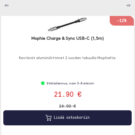
⇦
⇨
-12%
Mophie Charge & Sync USB-C (1,5m)
Kestävät alumiiniliittimet 2 vuoden takuulla Mophielta.
Etätallennus, noin 3-8 arkisin
21.90 €
24.90 €
Lisää ostoskoriin