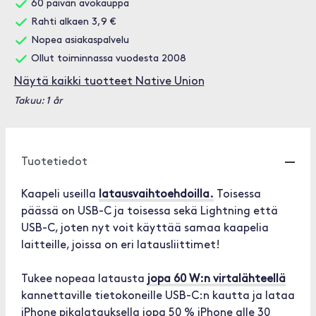
60 päivän avokauppa
Rahti alkaen 3,9 €
Nopea asiakaspalvelu
Ollut toiminnassa vuodesta 2008
Näytä kaikki tuotteet Native Union
Takuu: 1 år
Tuotetiedot
Kaapeli useilla
latausvaihtoehdoilla.
Toisessa
päässä on USB-C ja toisessa sekä Lightning että
USB-C, joten nyt voit käyttää samaa kaapelia
laitteille, joissa on eri latausliittimet!
Tukee nopeaa latausta
jopa 60 W:n virtalähteellä
kannettaville tietokoneille USB-C:n kautta ja lataa
iPhone pikalatauksella jopa 50 % iPhone alle 30