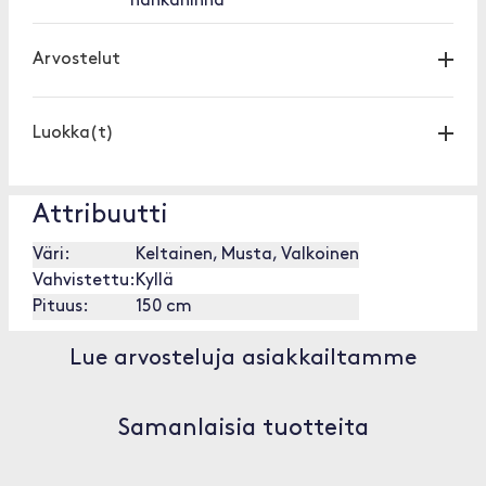
nahkahihna
Arvostelut
Luokka(t)
Attribuutti
Väri:
Keltainen, Musta, Valkoinen
Vahvistettu:
Kyllä
Pituus:
150 cm
Lue arvosteluja asiakkailtamme
Samanlaisia tuotteita