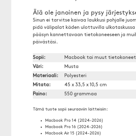
Älä ole janoinen ja pysy järjestyks
Sinun ei tarvitse kaivaa laukkusi pohjalle juo
pidä välipalat käden ulottuvilla ulkotaskuss
pääsyn kannettavaan tietokoneeseen ja muihin
päivästäsi.
Sopii:
Macbook tai muut tietokoneet 
Väri:
Musta
Materiaali:
Polyesteri
Mitata:
45 x 33,5 x 10,5 cm
Paino:
550 grammaa
Tämä tuote sopii seuraaviin laitteisiin:
Macbook Pro 14 (2024-2026)
Macbook Pro 16 (2024-2026)
Macbook Air 15 (2024-2026)