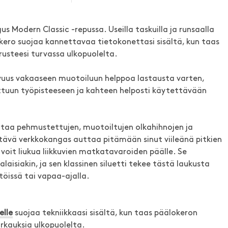
gus Modern Classic -repussa. Useilla taskuilla ja runsaalla
kero suojaa kannettavaa tietokonettasi sisältä, kun taas
usteesi turvassa ulkopuolelta.
vuus vakaaseen muotoiluun helppoa lastausta varten,
tuun työpisteeseen ja kahteen helposti käytettävään
taa pehmustettujen, muotoiltujen olkahihnojen ja
tävä verkkokangas auttaa pitämään sinut viileänä pitkien
a voit liukua liikkuvien matkatavaroiden päälle. Se
aisiakin, ja sen klassinen siluetti tekee tästä laukusta
 töissä tai vapaa-ajalla.
elle
suojaa tekniikkaasi sisältä, kun taas päälokeron
rkauksia ulkopuolelta.