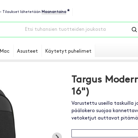
*
 - Tilaukset lähetetään
Maanantaina
Mac
Asusteet
Käytetyt puhelimet
Targus Modern
16")
Varustettu useilla taskuilla 
päälokero suojaa kannettava
vetoketjut auttavat pitämää