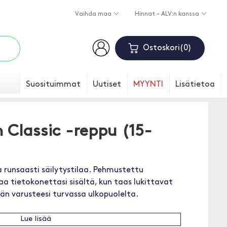
Vaihda maa
Hinnat - ALV:n kanssa
Ostoskori
0
Suosituimmat
Uutiset
MYYNTI
Lisätietoa
 Classic -reppu (15-
ja runsaasti säilytystilaa. Pehmustettu
a tietokonettasi sisältä, kun taas lukittavat
n varusteesi turvassa ulkopuolelta.
Lue lisää