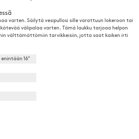
essä
maa varten. Säilytä vesipullosi sille varattuun lokeroon tai
a kätevää välipalaa varten. Tämä laukku tarjoaa helpon
 välttämättömiin tarvikkeisiin, jotta saat kaiken irti
enintään 16"