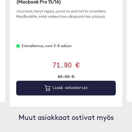
(Macbook Pro 15/16)
Joustava, kevyt reppu, jossa on piilotettu sivulokero
MacBookille, mikä vaikeuttaa ulkopuolisten pääsyä.
Etätallennus, noin 3-8 arkisin
71.90 €
89.90 €
Lisää ostoskoriin
Muut asiakkaat ostivat myös