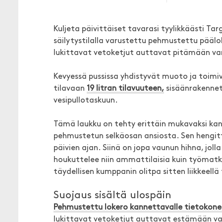
Kuljeta päivittäiset tavarasi tyylikkäästi Tar
säilytystilalla varustettu pehmustettu päälo
lukittavat vetoketjut auttavat pitämään var
Kevyessä pussissa yhdistyvät muoto ja toimi
tilavaan
19 litran tilavuuteen,
sisäänrakennet
vesipullotaskuun.
Tämä laukku on tehty erittäin mukavaksi kan
pehmustetun selkäosan ansiosta. Sen hengit
päivien ajan. Siinä on jopa vaunun hihna, joll
houkuttelee niin ammattilaisia kuin työmatkal
täydellisen kumppanin olitpa sitten liikkeellä
Suojaus sisältä ulospäin
Pehmustettu lokero kannettavalle tietokone
lukittavat vetoketjut auttavat estämään va