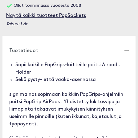
Ollut toiminnassa vuodesta 2008
Näytä kaikki tuotteet PopSockets
Takuu: 1 år
Tuotetiedot
Sopii kaikille PopGrips-laitteille paitsi Airpods
Holder
Sekä pysty- että vaaka-asennossa
sign mainos sopimaan kaikkiin PopGrips-ohjelmiin
paitsi PopGrip AirPods . Yhdistetty lukitusvipu ja
liimapinta takaavat imukykyisen kiinnityksen
useimmille pinnoille (kuten ikkunat, kojetaulut ja
työpöydät).