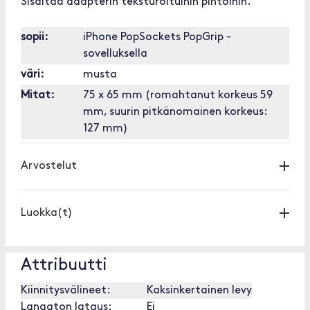
Sisältää adapterin teksturoituihin pintoihin.
sopii:
iPhone PopSockets PopGrip -
sovelluksella
väri:
musta
Mitat:
75 x 65 mm (romahtanut korkeus 59
mm, suurin pitkänomainen korkeus:
127 mm)
Arvostelut
Luokka(t)
Attribuutti
Kiinnitysvälineet:
Kaksinkertainen levy
Langaton lataus:
Ei