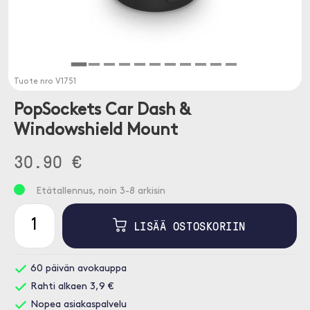
Tuote nro
V1751
PopSockets Car Dash &
Windowshield Mount
30.90 €
Etätallennus, noin 3-8 arkisin
LISÄÄ OSTOSKORIIN
60 päivän avokauppa
Rahti alkaen 3,9 €
Nopea asiakaspalvelu