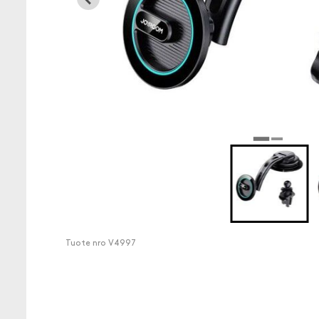
Tuote nro
V4997