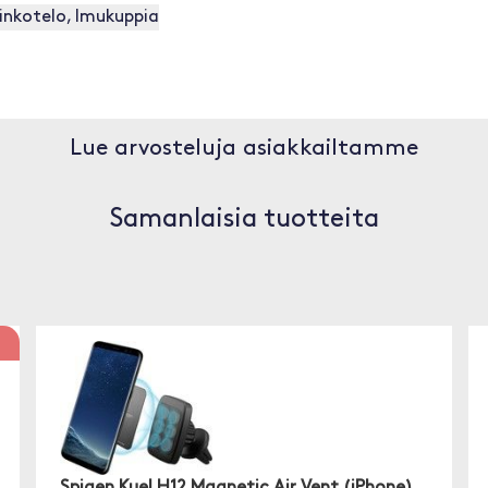
inkotelo, Imukuppia
Lue arvosteluja asiakkailtamme
Samanlaisia tuotteita
Spigen Kuel H12 Magnetic Air Vent (iPhone)