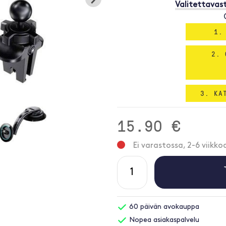
Valitettavast
1.
2. 
3. KA
15.90 €
Ei varastossa, 2-6 viikko
60 päivän avokauppa
Nopea asiakaspalvelu