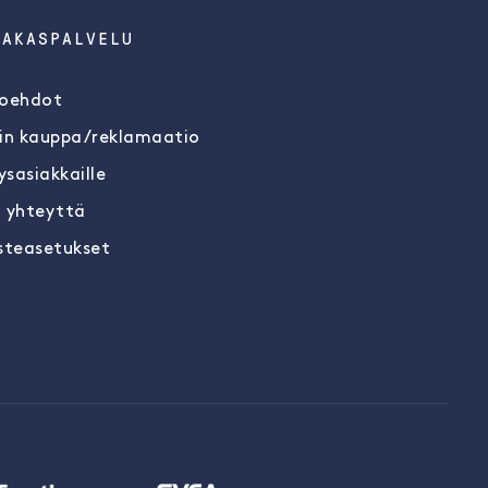
IAKASPALVELU
oehdot
in kauppa/reklamaatio
ysasiakkaille
 yhteyttä
steasetukset