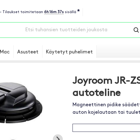
*
 - Tilaukset toimitetaan
6h 16m 36s
sisällä
Mac
Asusteet
Käytetyt puhelimet
Joyroom JR-Z
autoteline
Magneettinen pidike säädettä
auton kojelautaan tai tuulet