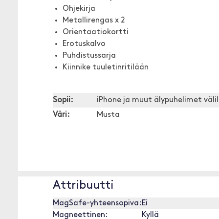
Ohjekirja
Metallirengas x 2
Orientaatiokortti
Erotuskalvo
Puhdistussarja
Kiinnike tuuletinritilään
Sopii:
iPhone ja muut älypuhelimet välil
Väri:
Musta
[OUTOFSTOCK]
Attribuutti
MagSafe-yhteensopiva:
Ei
Magneettinen:
Kyllä