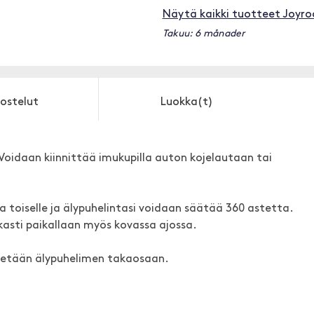
Näytä kaikki tuotteet Joyr
Takuu: 6 månader
ostelut
Luokka(t)
Voidaan kiinnittää imukupilla auton kojelautaan tai
a toiselle ja älypuhelintasi voidaan säätää 360 astetta.
asti paikallaan myös kovassa ajossa.
itetään älypuhelimen takaosaan.