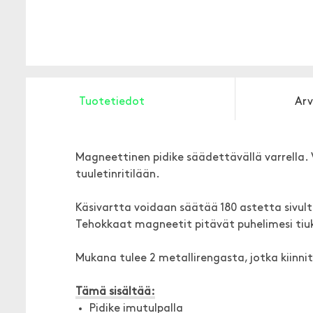
Tuotetiedot
Arv
Magneettinen pidike säädettävällä varrella. 
tuuletinritilään.
Käsivartta voidaan säätää 180 astetta sivult
Tehokkaat magneetit pitävät puhelimesi tiuk
Mukana tulee 2 metallirengasta, jotka kiinn
Tämä sisältää:
Pidike imutulpalla