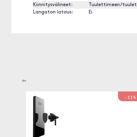
Kiinnitysvälineet:
Tuulettimeen/tuulet
Langaton lataus:
Ei
⇦
-11%