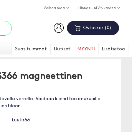
Vaihda maa
Hinnat - ALV:n kanssa
Ostoskori
0
Suosituimmat
Uutiset
MYYNTI
Lisätietoa
S366 magneettinen
vällä varrella. Voidaan kiinnittää imukupilla
inritilään.
Lue lisää