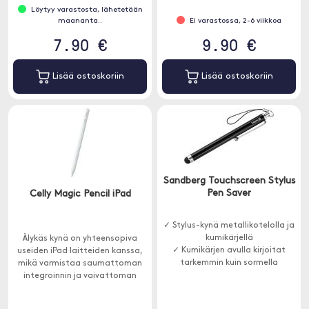
estää näytön peittämästä
Löytyy varastosta, lähetetään
naarmuja, tahroja ja raitoja.
maananta..
Ei varastossa, 2-6 viikkoa
7.90 €
9.90 €
Lisää ostoskoriin
Lisää ostoskoriin
Sandberg Touchscreen Stylus
Pen Saver
Celly Magic Pencil iPad
✓ Stylus-kynä metallikotelolla ja
kumikärjellä
Älykäs kynä on yhteensopiva
✓ Kumikärjen avulla kirjoitat
useiden iPad laitteiden kanssa,
tarkemmin kuin sormella
mikä varmistaa saumattoman
integroinnin ja vaivattoman
toiminnan.