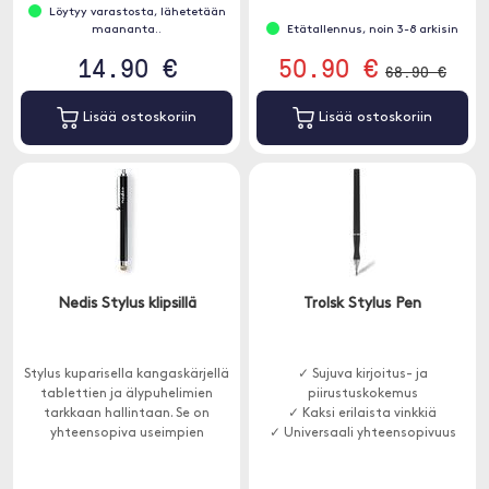
ominaisuuksia.
Löytyy varastosta, lähetetään
maananta..
Etätallennus, noin 3-8 arkisin
14.90 €
50.90 €
68.90 €
Lisää ostoskoriin
Lisää ostoskoriin
Nedis Stylus klipsillä
Trolsk Stylus Pen
Stylus kuparisella kangaskärjellä
✓ Sujuva kirjoitus- ja
tablettien ja älypuhelimien
piirustuskokemus
tarkkaan hallintaan. Se on
✓ Kaksi erilaista vinkkiä
yhteensopiva useimpien
✓ Universaali yhteensopivuus
kapasitiivisten
kosketusnäyttöjen kanssa ja