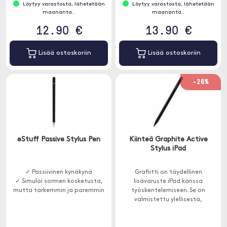
Löytyy varastosta, lähetetään
Löytyy varastosta, lähetetään
maananta..
maananta..
12.90 €
13.90 €
Lisää ostoskoriin
Lisää ostoskoriin
-26%
eStuff Passive Stylus Pen
Kiinteä Graphite Active
Stylus iPad
✓ Passiivinen kynäkynä
Grafiitti on täydellinen
✓ Simuloi sormen kosketusta,
lisävaruste iPad kanssa
mutta tarkemmin ja paremmin
työskentelemiseen. Se on
valmistettu ylellisestä,
kestävästä alumiiniseoksesta, ja
siinä on useita hyödyllisiä