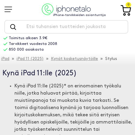
0
iPhone-tarvikkeiden asiantuntija
Toimitus alkaen 3.9€
Tarvikkeet vuodesta 2008
850 000 asiakasta
iPad
»
iPad 11 (2025)
»
Kynät kosketusnäytöille
» Stylus
Kynä iPad 11:lle (2025)
Kynä iPad 11:lle (2025)* on erinomainen työkalu
niille, jotka haluavat piirtää, kirjoittaa
muistiinpanoja tai muokata kuvia tarkasti. Se
toimii digitaalisena kynänä ja tarjoaa luonnollisen
kirjoituskokemuksen, mikä tekee siitä erityisen
hyödyllisen opiskelijoille, tekijöille ja ammattilaisille,
jotka työskentelevät suunnittelun tai