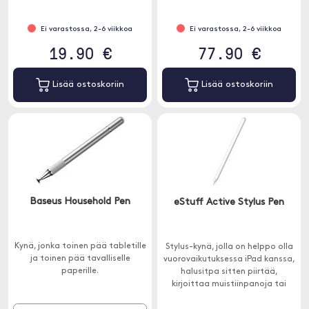
Ei varastossa, 2-6 viikkoa
Ei varastossa, 2-6 viikkoa
19.90 €
77.90 €
Lisää ostoskoriin
Lisää ostoskoriin
Baseus Household Pen
eStuff Active Stylus Pen
Kynä, jonka toinen pää tabletille
Stylus-kynä, jolla on helppo olla
ja toinen pää tavalliselle
vuorovaikutuksessa iPad kanssa,
paperille.
halusitpa sitten piirtää,
kirjoittaa muistiinpanoja tai
haluatko tarkkuusinstrumentin