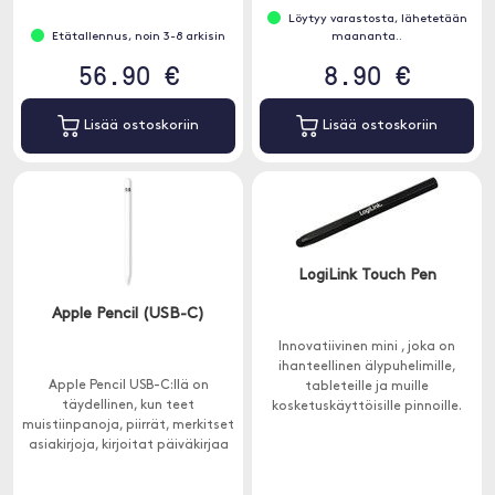
Löytyy varastosta, lähetetään
Etätallennus, noin 3-8 arkisin
maananta..
56.90 €
8.90 €
Lisää ostoskoriin
Lisää ostoskoriin
LogiLink Touch Pen
Apple Pencil (USB-C)
Innovatiivinen mini , joka on
ihanteellinen älypuhelimille,
Apple Pencil USB-C:llä on
tableteille ja muille
täydellinen, kun teet
kosketuskäyttöisille pinnoille.
muistiinpanoja, piirrät, merkitset
Kynän kuusikulmainen muoto
asiakirjoja, kirjoitat päiväkirjaa
sopii täydellisesti käteen.
ja paljon muuta.