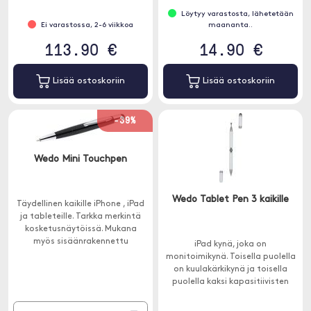
Löytyy varastosta, lähetetään
Ei varastossa, 2-6 viikkoa
maananta..
113.90 €
14.90 €
Lisää ostoskoriin
Lisää ostoskoriin
-39%
Wedo Mini Touchpen
Wedo Tablet Pen 3 kaikille
Täydellinen kaikille iPhone , iPad
ja tableteille. Tarkka merkintä
kosketusnäytöissä. Mukana
myös sisäänrakennettu
iPad kynä, joka on
kuulakärkikynä.
monitoimikynä. Toisella puolella
on kuulakärkikynä ja toisella
puolella kaksi kapasitiivisten
näyttöjen kanssa yhteensopivaa
osaa.