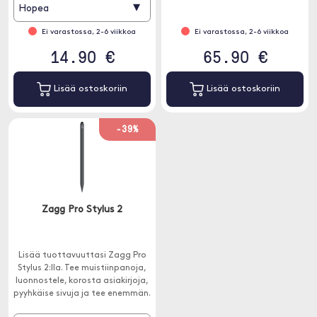
valokuvien muokkausta varten.
▾
Hopea
Ei varastossa, 2-6 viikkoa
Ei varastossa, 2-6 viikkoa
14.90 €
65.90 €
Lisää ostoskoriin
Lisää ostoskoriin
-39%
Zagg Pro Stylus 2
Lisää tuottavuuttasi Zagg Pro
Stylus 2:lla. Tee muistiinpanoja,
luonnostele, korosta asiakirjoja,
pyyhkäise sivuja ja tee enemmän.