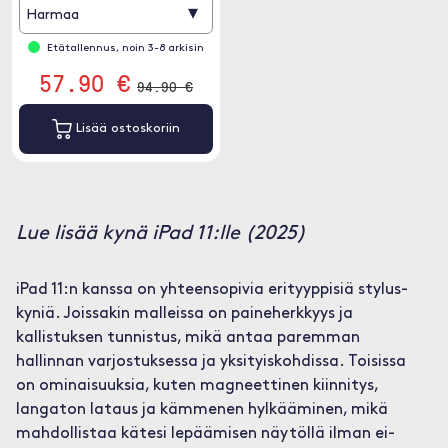
▾
Harmaa
Etätallennus, noin 3-8 arkisin
57.90 €
94.90 €
Lisää ostoskoriin
Lue lisää kynä iPad 11:lle (2025)
iPad 11:n kanssa on yhteensopivia erityyppisiä stylus-
kyniä. Joissakin malleissa on paineherkkyys ja
kallistuksen tunnistus, mikä antaa paremman
hallinnan varjostuksessa ja yksityiskohdissa. Toisissa
on ominaisuuksia, kuten magneettinen kiinnitys,
langaton lataus ja kämmenen hylkääminen, mikä
mahdollistaa kätesi lepäämisen näytöllä ilman ei-