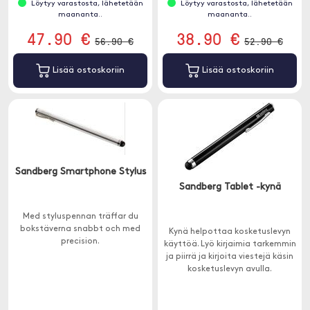
Löytyy varastosta, lähetetään
Löytyy varastosta, lähetetään
maananta..
maananta..
47.90 €
38.90 €
56.90 €
52.90 €
Lisää ostoskoriin
Lisää ostoskoriin
Sandberg Smartphone Stylus
Sandberg Tablet -kynä
Med styluspennan träffar du
bokstäverna snabbt och med
Kynä helpottaa kosketuslevyn
precision.
käyttöä. Lyö kirjaimia tarkemmin
ja piirrä ja kirjoita viestejä käsin
kosketuslevyn avulla.