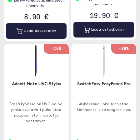
Löytyy varastosta, lähetetään
maananta..
maananta..
19.90 €
8.90 €
Lisää ostoskoriin
Lisää ostoskoriin
-16%
-26%
Adonit Note UVC Stylus
SwitchEasy EasyPencil Pro
Tässä kynässä on UVC-valoa,
Älykäs kynä, joka tunnistaa
jonka avulla voit puhdistaa
kämmenesi eikä reagoi siihen.
näppäimistöt, näytöt ja
vastaavat.