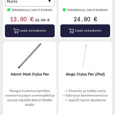
▾
Musta
Etätallennus, noin 3-8 arkisin
Etätallennus, noin 3-8 arkisin
13.90 €
24.90 €
22.90 €
Lisää ostoskoriin
Lisää ostoskoriin
Adonit Mark Stylus Pen
Alogic Stylus Pen (iPad)
Navigoi kosketusnäytölläsi
✓ Viiveetön ja tarkka vaste
saamatta paljon sormenjälkiä ja
✓ Edistynyt kämmentunnistus
rasvaa näytöllä Adonit Markin
✓ Jopa 10 tunnin akunkesto
avulla.