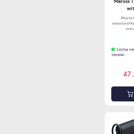
Meross 
wi
Muuta 
avautuvatko 
ovet
Löytyy va
tänään
47