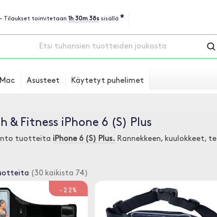
*
 - Tilaukset toimitetaan
1h 30m 38s
sisällä
Mac
Asusteet
Käytetyt puhelimet
h & Fitness iPhone 6 (S) Plus
unto tuotteita
iPhone 6 (S) Plus.
Rannekkeen, kuulokkeet, te
uotteita
(30 kaikista 74)
-22%