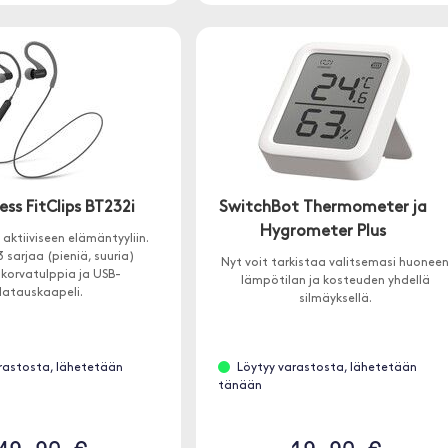
ess FitClips BT232i
SwitchBot Thermometer ja
Hygrometer Plus
 aktiiviseen elämäntyyliin.
 sarjaa (pieniä, suuria)
Nyt voit tarkistaa valitsemasi huonee
nikorvatulppia ja USB-
lämpötilan ja kosteuden yhdellä
latauskaapeli.
silmäyksellä.
rastosta, lähetetään
Löytyy varastosta, lähetetään
tänään