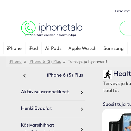
Tilaa nyt
iPhone-tarvikkeiden asiantuntija
iPhone
iPad
AirPods
Apple Watch
Samsung
iPhone
»
iPhone 6 (S) Plus
» Terveys ja hyvinvointi
Healt
iPhone 6 (S) Plus
Terveys ja k
täältä.
Aktiivisuusrannekkeet
Suosittuja t
Henkilövaa'at
Käsivarsihihnat