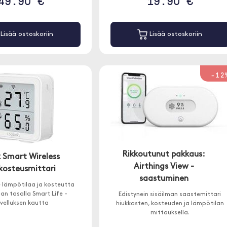
49.90 €
19.90 €
Lisää ostoskoriin
Lisää ostoskoriin
-12
Rikkoutunut pakkaus:
k Smart Wireless
Airthings View -
osteusmittari
saastuminen
e lämpötilaa ja kosteutta
jan tasalla Smart Life -
Edistynein sisäilman saastemittari
velluksen kautta
hiukkasten, kosteuden ja lämpötilan
mittauksella.