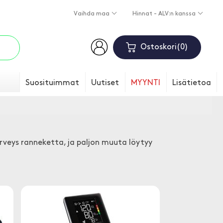
Vaihda maa
Hinnat - ALV:n kanssa
Ostoskori
0
Suosituimmat
Uutiset
MYYNTI
Lisätietoa
rveys ranneketta, ja paljon muuta löytyy