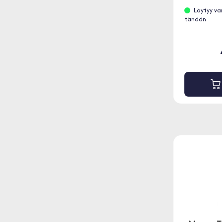
Löytyy va
tänään