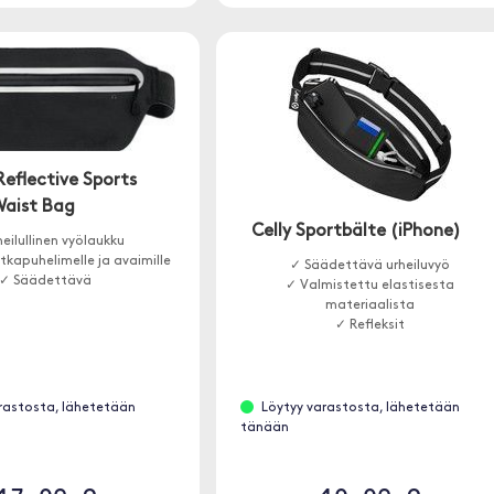
Reflective Sports
aist Bag
Celly Sportbälte (iPhone)
eilullinen vyölaukku
kapuhelimelle ja avaimille
✓ Säädettävä urheiluvyö
✓ Säädettävä
✓ Valmistettu elastisesta
materiaalista
✓ Refleksit
rastosta, lähetetään
Löytyy varastosta, lähetetään
tänään