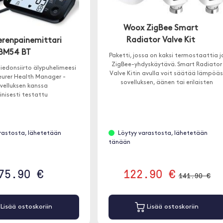
Woox ZigBee Smart
Radiator Valve Kit
erenpainemittari
BM54 BT
Paketti, jossa on kaksi termostaattia j
ZigBee-yhdyskäytävä. Smart Radiator
iedonsiirto älypuhelimeesi
Valve Kitin avulla voit säätää lämpöäs
eurer Health Manager -
sovelluksen, äänen tai erilaisten
velluksen kanssa
antureiden parametrien avulla.
iinisesti testattu
rastosta, lähetetään
Löytyy varastosta, lähetetään
tänään
75.90 €
122.90 €
141.90 €
Lisää ostoskoriin
Lisää ostoskoriin