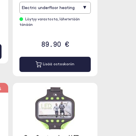
▾
Electric underfloor heating
Löytyy varastosta, lähetetään
tänään
89.90 €
Lisää ostoskoriin
%