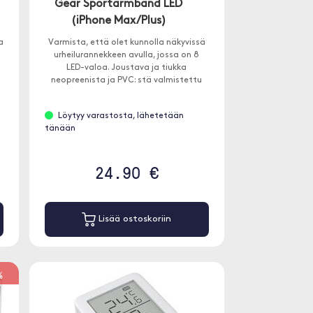
Gear Sportarmband LED
(iPhone Max/Plus)
a
Varmista, että olet kunnolla näkyvissä
urheilurannekkeen avulla, jossa on 8
LED-valoa. Joustava ja tiukka
neopreenista ja PVC: stä valmistettu
urheiluranneke, jossa on 8 LED-
lamppua, jotka voidaan kytkeä päälle
Löytyy varastosta, lähetetään
kolmella eri nopeudella.
tänään
24.90 €
Lisää ostoskoriin
%