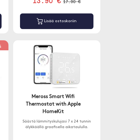
13.90 €
17.90 €
Lisää ostoskoriin
%
Meross Smart Wifi
Thermostat with Apple
HomeKit
Säästä lämmityskulujasi 7 x 24 tunnin
älykkäällä graafisella aikataululla.