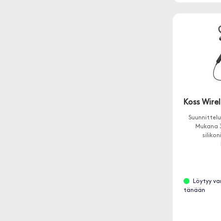
Koss Wirel
Suunnittelu
Mukana 3
siliko
Löytyy va
tänään