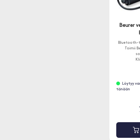
Beurer v
Bluetooth-t
Toimii B
so
Kl
Löytyy va
tänään