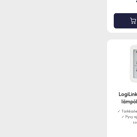
LogiLin
lämpök
✓ Tarkkail
✓ Pysy a
so