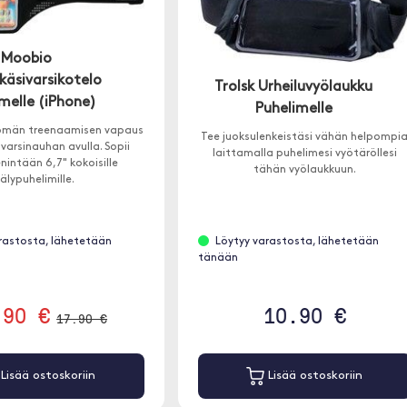
Moobio
käsivarsikotelo
Trolsk Urheiluvyölaukku
melle (iPhone)
Puhelimelle
ömän treenaamisen vapaus
Tee juoksulenkeistäsi vähän helpompi
ivarsinauhan avulla. Sopii
laittamalla puhelimesi vyötäröllesi
 enintään 6,7" kokoisille
tähän vyölaukkuun.
älypuhelimille.
rastosta, lähetetään
Löytyy varastosta, lähetetään
tänään
.90 €
10.90 €
17.90 €
Lisää ostoskoriin
Lisää ostoskoriin