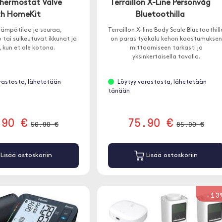
Thermostat Valve
Terraillon X-Line Personvåg
th HomeKit
Bluetoothilla
lämpötilaa ja seuraa,
Terraillon X-line Body Scale Bluetoothill
tai sulkeutuvat ikkunat ja
on paras työkalu kehon koostumuksen
, kun et ole kotona.
mittaamiseen tarkasti ja
yksinkertaisella tavalla.
rastosta, lähetetään
Löytyy varastosta, lähetetään
tänään
.90 €
75.90 €
56.90 €
85.90 €
Lisää ostoskoriin
Lisää ostoskoriin
-13