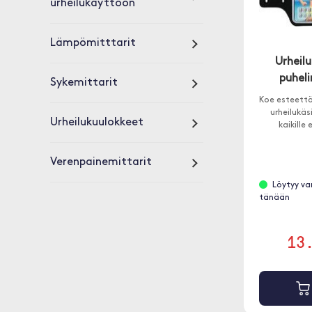
urheilukäyttöön
Lämpömitttarit
Urheilu
puheli
Sykemittarit
Koe esteett
urheilukäs
Urheilukuulokkeet
kaikille
Verenpainemittarit
Löytyy va
tänään
13