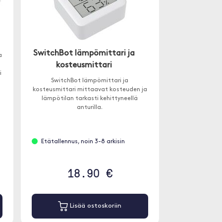
SwitchBot lämpömittari ja
a
kosteusmittari
i
SwitchBot lämpömittari ja
kosteusmittari mittaavat kosteuden ja
lämpötilan tarkasti kehittyneellä
anturilla.
Etätallennus, noin 3-8 arkisin
18.90 €
Lisää ostoskoriin