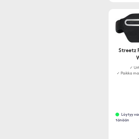
Streetz 
W
✓ Urh
✓ Paikka mat
Löytyy va
tänään