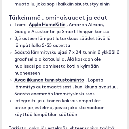
muotoilu, joka sopii kaikkiin sisustustyyleihin
Tärkeimmät ominaisuudet ja edut
Toimii
Apple HomeKitin
, Amazon Alexan,
Google Assistantin ja SmartThingsin kanssa
0,5 asteen lämpötilatarkkuus säädettävällä
lämpötilalla 5-35 astetta
Säästä lämmityskulujasi 7 x 24 tunnin älykkäällä
graafisella aikataululla. Älä koskaan ole
huolissasi palaamisesta kotiin kylmään
huoneeseen
Avaa ikkunan tunnistustoiminto
. Lopeta
lämmitys automaattisesti, kun ikkuna avautuu.
Säästä enemmän lämmityslaskussasi
Integroitu ja ulkoinen kaksoislämpötila-
anturijärjestelmä, joista jokaista voidaan
käyttää lämpötilan säätöön
Tarkista, onko järjestelmäsi yhteensopiva täältä: