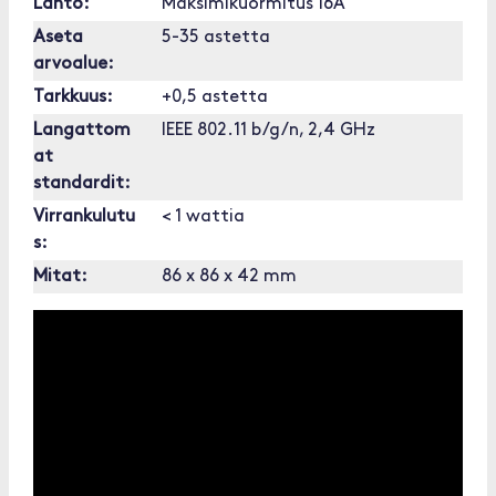
Lähtö:
Maksimikuormitus 16A
Aseta
5-35 astetta
arvoalue:
Tarkkuus:
+0,5 astetta
Langattom
IEEE 802.11 b/g/n, 2,4 GHz
at
standardit:
Virrankulutu
< 1 wattia
s:
Mitat:
86 x 86 x 42 mm