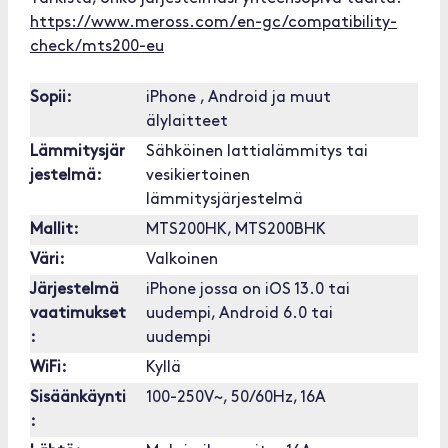
https://www.meross.com/en-gc/compatibility-
check/mts200-eu
Sopii:
iPhone , Android ja muut
älylaitteet
Lämmitysjär
Sähköinen lattialämmitys tai
jestelmä:
vesikiertoinen
lämmitysjärjestelmä
Mallit:
MTS200HK, MTS200BHK
Väri:
Valkoinen
Järjestelmä
iPhone jossa on iOS 13.0 tai
vaatimukset
uudempi, Android 6.0 tai
:
uudempi
WiFi:
Kyllä
Sisäänkäynti
100-250V~, 50/60Hz, 16A
: