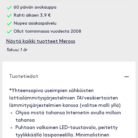
60 päivän avokauppa
Rahti alkaen 3,9 €
Nopea asiakaspalvelu
Ollut toiminnassa vuodesta 2008
Näytä kaikki tuotteet Meross
Takuu: 1 år
Tuotetiedot
*Yhteensopiva useimpien sähköisten
lattialämmitysjärjestelmien
TAI
vesikiertoisten
lämmitysjärjestelmien kanssa (valitse malli yllä)
Ohjaa mistä tahansa Internetin avulla milloin
tahansa
Puhtaan valkoinen LED-taustavalo, peitetty
tyylikkäällä lasipaneelilla. Minimalistinen