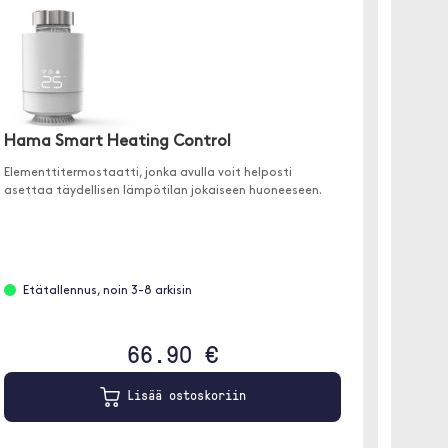
Hama Smart Heating Control
Nedis
Elementtitermostaatti, jonka avulla voit helposti
Power 
asettaa täydellisen lämpötilan jokaiseen huoneeseen.
✓ Tuki ä
✓ Tarkka
✓ Maks
Etätallennus, noin 3-8 arkisin
Löyt
66.90 €
Lisää ostoskoriin