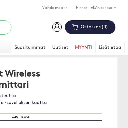
Vaihda maa
Hinnat - ALV:n kanssa
Ostoskori
0
Suosituimmat
Uutiset
MYYNTI
Lisätietoa
t Wireless
ittari
osteutta
fe -sovelluksen kautta
Lue lisää