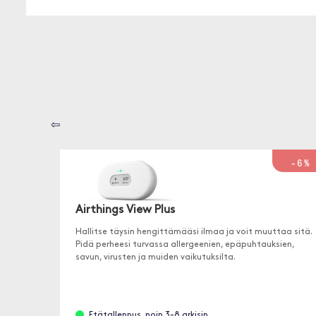
⇦
-6%
Airthings View Plus
Hallitse täysin hengittämääsi ilmaa ja voit muuttaa sitä.
Pidä perheesi turvassa allergeenien, epäpuhtauksien,
savun, virusten ja muiden vaikutuksilta.
Etätallennus, noin 3-8 arkisin