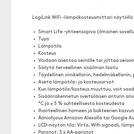
LogiLink WiFi -lämpökosteusmittari näytöllä 
Smart Life -yhteensopiva (ilmainen sovell
Tuya
Lämpötila
Kosteus
Voidaan asentaa seinälle tai jättää seis
Säilytä terveellinen sisäilman laatu
Täydellinen viinikellariin, hedelmäkellariin
Aseta lämpötila- ja kosteusarvot
Kun lämpötila/kosteus muuttuu, voit saad
Sisäänrakennetun sveitsiläisen anturin an
°C ja ± 5 % suhteellisesta kosteudesta
Ihanteellinen homeen ja bakteerien kasvu
Ääniohjaus Amazon Alexalla tai Google Ass
LCD-näytön tila: Virta, Wifi-signaali, lämp
Paristot: 3 x AA-paristot