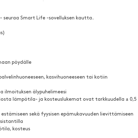
- seuraa Smart Life -sovelluksen kautta.
us)
omaan pöydälle
, palvelinhuoneeseen, kasvihuoneeseen tai kotiin
a ilmoituksen älypuhelimeesi
siosta lämpötila- ja kosteuslukemat ovat tarkkuudella ± 0,5
n estämiseen sekä fyysisen epämukavuuden lievittämiseen
istantilla
ötila, kosteus