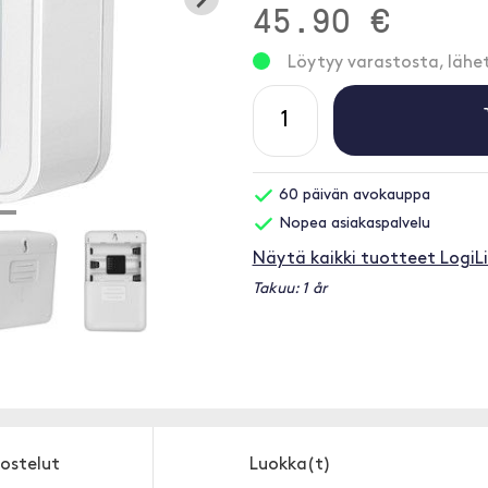
45.90 €
Löytyy varastosta, läh
60 päivän avokauppa
Nopea asiakaspalvelu
Näytä kaikki tuotteet LogiL
Takuu: 1 år
ostelut
Luokka(t)