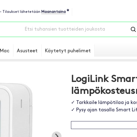
*
 - Tilaukset lähetetään
Maanantaina
Mac
Asusteet
Käytetyt puhelimet
LogiLink Smar
lämpökosteusm
✓ Tarkkaile lämpötilaa ja k
✓ Pysy ajan tasalla Smart Li