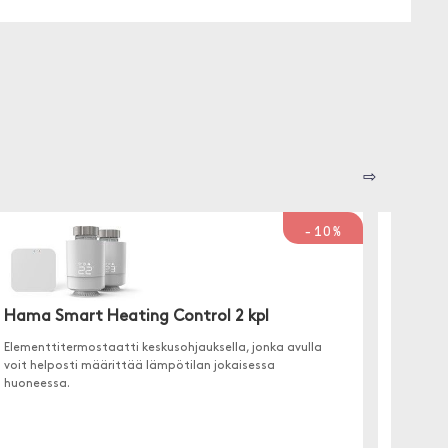
⇨
-10%
Hama Smart Heating Control 2 kpl
Elementtitermostaatti keskusohjauksella, jonka avulla
Hama 
voit helposti määrittää lämpötilan jokaisessa
huoneessa.
Elementt
asettaa