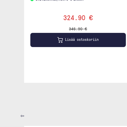
324.90 €
346.90 €
Lisää ostoskoriin
⇦