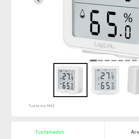
Tuote nro
N62
Tuotetiedot
Arv