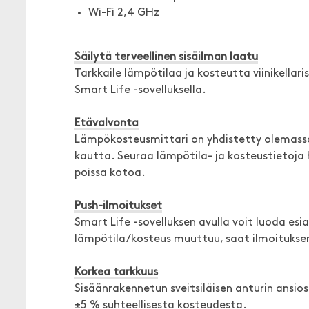
Wi-Fi 2,4 GHz
Säilytä terveellinen sisäilman laatu
Tarkkaile lämpötilaa ja kosteutta viinikellar
Smart Life -sovelluksella.
Etävalvonta
Lämpökosteusmittari on yhdistetty olemassa 
kautta. Seuraa lämpötila- ja kosteustietoja he
poissa kotoa.
Push-ilmoitukset
Smart Life -sovelluksen avulla voit luoda esi
lämpötila/kosteus muuttuu, saat ilmoituksen 
Korkea tarkkuus
Sisäänrakennetun sveitsiläisen anturin ansio
±5 % suhteellisesta kosteudesta.