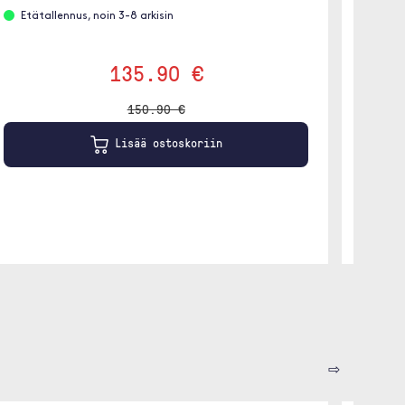
Etätallennus, noin 3-8 arkisin
Etäta
135.90 €
150.90 €
Lisää ostoskoriin
⇨