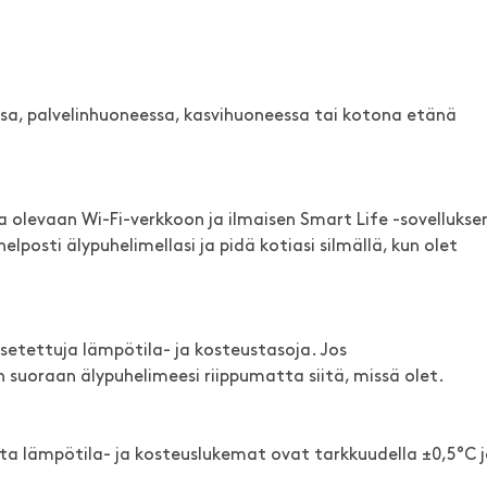
issa, palvelinhuoneessa, kasvihuoneessa tai kotona etänä
olevaan Wi-Fi-verkkoon ja ilmaisen Smart Life -sovellukse
lposti älypuhelimellasi ja pidä kotiasi silmällä, kun olet
asetettuja lämpötila- ja kosteustasoja. Jos
suoraan älypuhelimeesi riippumatta siitä, missä olet.
sta lämpötila- ja kosteuslukemat ovat tarkkuudella ±0,5°C 