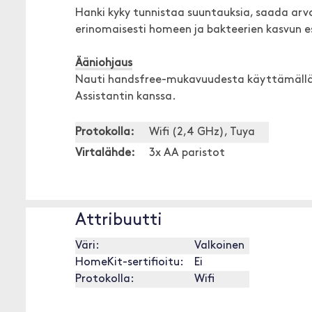
Hanki kyky tunnistaa suuntauksia, saada arvo
erinomaisesti homeen ja bakteerien kasvun 
Ääniohjaus
Nauti handsfree-mukavuudesta käyttämällä 
Assistantin kanssa.
Protokolla:
Wifi (2,4 GHz), Tuya
Virtalähde:
3x AA paristot
Attribuutti
Väri:
Valkoinen
HomeKit-sertifioitu:
Ei
Protokolla:
Wifi