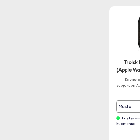
Trolsk 
(Apple Wa
Kovasta
suojakuori A
Musta
Löytyy va
huomenna