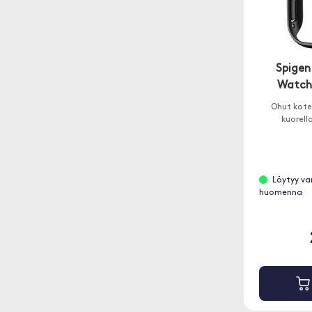
Spigen 
Watch
Ohut kote
kuorell
Löytyy va
huomenna