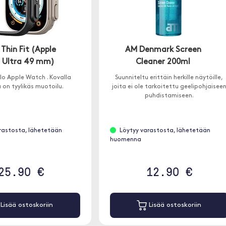
Thin Fit (Apple
AM Denmark Screen
 Ultra 49 mm)
Cleaner 200ml
lo Apple Watch . Kovalla
Suunniteltu erittäin herkille näytöille,
a on tyylikäs muotoilu.
joita ei ole tarkoitettu geelipohjaisee
puhdistamiseen.
rastosta, lähetetään
Löytyy varastosta, lähetetään
huomenna
25.90 €
12.90 €
Lisää ostoskoriin
Lisää ostoskoriin