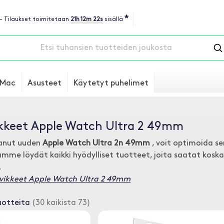
*
 - Tilaukset toimitetaan
21h 12m 21s
sisällä
Mac
Asusteet
Käytetyt puhelimet
ikkeet Apple Watch Ultra 2 49mm
tanut uuden
Apple Watch Ultra 2n 49mm
, voit optimoida sen
mme löydät kaikki hyödylliset tuotteet, joita saatat koskaa
.
rvikkeet Apple Watch Ultra 2 49mm
uotteita
(30 kaikista 73)