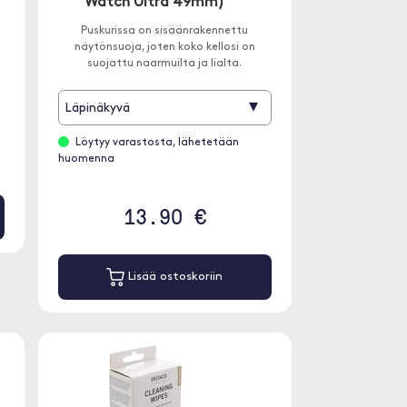
Watch Ultra 49mm)
Puskurissa on sisäänrakennettu
näytönsuoja, joten koko kellosi on
suojattu naarmuilta ja lialta.
▾
Läpinäkyvä
Löytyy varastosta, lähetetään
huomenna
13.90 €
Lisää ostoskoriin