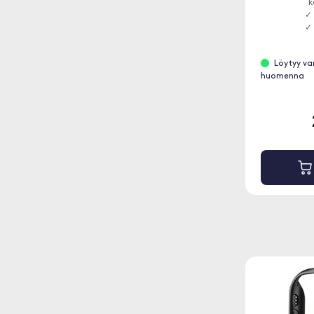
k
✓
✓ 
Löytyy va
huomenna