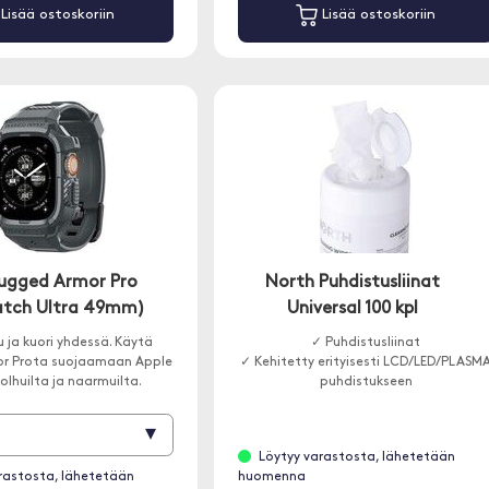
Lisää ostoskoriin
Lisää ostoskoriin
ugged Armor Pro
North Puhdistusliinat
atch Ultra 49mm)
Universal 100 kpl
 ja kuori yhdessä. Käytä
✓ Puhdistusliinat
r Prota suojaamaan Apple
✓ Kehitetty erityisesti LCD/LED/PLASM
lhuilta ja naarmuilta.
puhdistukseen
▾
Löytyy varastosta, lähetetään
rastosta, lähetetään
huomenna