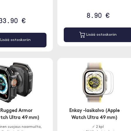
8.90 €
33.90 €
Lisää ostoskoriin
Lisää ostoskoriin
 Rugged Armor
Enkay -lasikalvo (Apple
tch Ultra 49 mm)
Watch Ultra 49 mm)
inen suojaus naarmuilta,
✓ 2 kpl