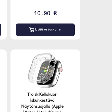
10.90 €
Lisää ostoskoriin
Trolsk Kellokuori
Iskunkestävä
Näytönsuojalla (Apple