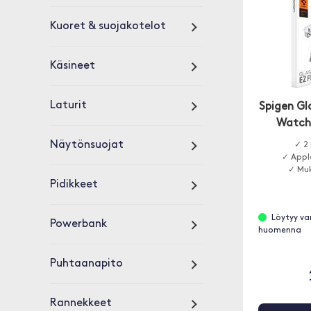
Kuoret & suojakotelot
Käsineet
Laturit
Spigen Gla
Watch
Näytönsuojat
✓ 2 
✓ Appl
✓ Mu
Pidikkeet
Löytyy va
Powerbank
huomenna
Puhtaanapito
Rannekkeet