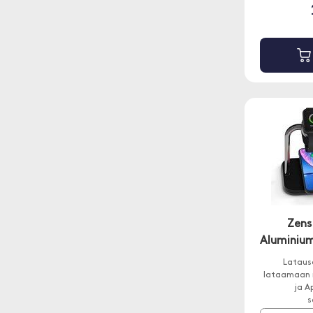
Zens
Aluminium
Lataus
lataamaan n
ja A
s