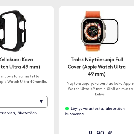
Kellokuori Kova
Trolsk Näytönsuoja Full
tch Ultra 49 mm)
Cover (Apple Watch Ultra
49 mm)
 muovista valmistettu
pple Watch Ultra 49mm:lle.
Näytönsuoja, joka peittää koko Apple
Watch Ultra 49 mm:n. Siinä on musta
kehys.
▾
Löytyy varastosta, lähetetään
rastosta, lähetetään
huomenna
8.90 €