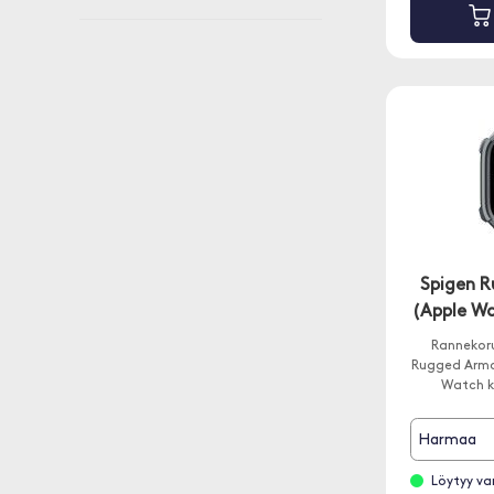
Spigen R
(Apple W
Rannekoru
Rugged Armo
Watch ko
Harmaa
Löytyy va