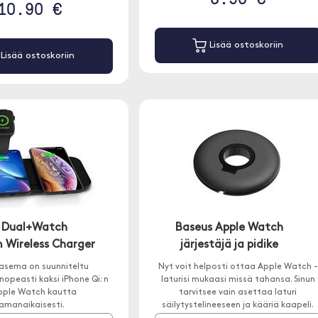
10.90 €
Lisää ostoskoriin
Lisää ostoskoriin
 Dual+Watch
Baseus Apple Watch
 Wireless Charger
järjestäjä ja pidike
asema on suunniteltu
Nyt voit helposti ottaa Apple Watch -
opeasti kaksi iPhone Qi: n
laturisi mukaasi missä tahansa. Sinun
pple Watch kautta
tarvitsee vain asettaa laturi
amanaikaisesti.
säilytystelineeseen ja kääriä kaapeli.