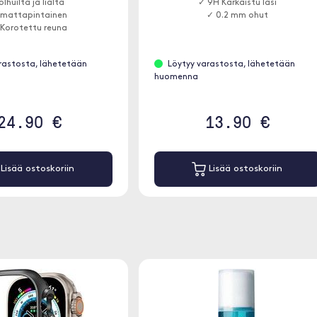
olhuilta ja lialta
✓ 9H Karkaistu lasi
 mattapintainen
✓ 0.2 mm ohut
Korotettu reuna
rastosta, lähetetään
Löytyy varastosta, lähetetään
huomenna
24.90 €
13.90 €
Lisää ostoskoriin
Lisää ostoskoriin