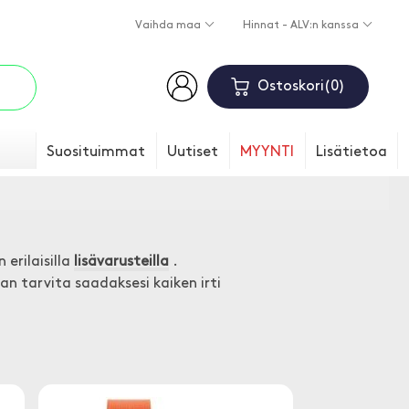
Vaihda maa
Hinnat - ALV:n kanssa
Ostoskori
0
Suosituimmat
Uutiset
MYYNTI
Lisätietoa
 erilaisilla
lisävarusteilla
.
n tarvita saadaksesi kaiken irti