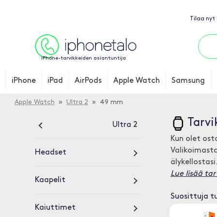
Tilaa nyt
iPhone-tarvikkeiden asiantuntija
iPhone
iPad
AirPods
Apple Watch
Samsung
Apple Watch
»
Ultra 2
» 49 mm
Tarv
Ultra 2
Kun olet os
Valikoimasta
Headset
älykellostasi
Lue lisää ta
Kaapelit
Suosittuja t
Kaiuttimet