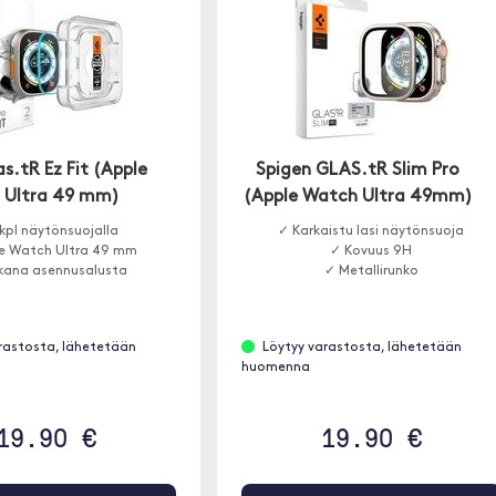
s.tR Ez Fit (Apple
Spigen GLAS.tR Slim Pro
 Ultra 49 mm)
(Apple Watch Ultra 49mm)
kpl näytönsuojalla
✓ Karkaistu lasi näytönsuoja
e Watch Ultra 49 mm
✓ Kovuus 9H
kana asennusalusta
✓ Metallirunko
rastosta, lähetetään
Löytyy varastosta, lähetetään
huomenna
19.90 €
19.90 €