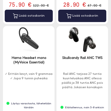
75.90 €
28.90 €
122.90 €
47.90 €
Lisää ostoskoriin
Lisää ostoskoriin
Hama Headset mono
Skullcandy Rail ANC TWS
(MyVoice Essential)
✓ Erittäin kevyt, vain 9 grammaa
Rail ANC tarjoaa 27 tuntia
✓ Jopa 9 tunnin puheaika
kuunteluaikaa ANC ollessa
päällä ja 38 tuntia ANC pois
päältä. Jokaisen korvakupin
kapasitiivinen kosketusohjain
tekee säätämisestä helppoa.
Löytyy varastosta, lähetetään
tänään
Etätallennus, noin 3-8 arkisin