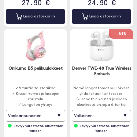
27.90 €
24.90 €
Lisää ostoskoriin
Lisää ostoskoriin
-51%
Onikuma B5 pelikuulokkeet
Denver TWE-48 True Wireless
Earbuds
✓8 tuntia toistoaikaa
Nämä langattomat kuulokkeet
✓ Kissan korvat ja kissojen
yhdistetään laitteeseesi
koristelu
Bluetoothin kautta ja niiden
✓ Langaton yhteys
akunkesto on jopa 6 tuntia.
▾
▾
Vaaleanpunainen
Valkoinen
Löytyy varastosta, lähetetään
Löytyy varastosta, lähetetään
tänään
tänään