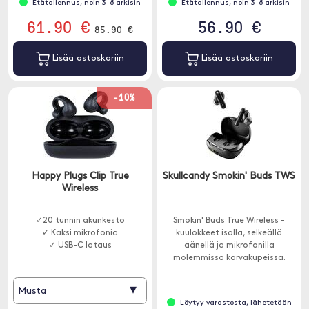
Etätallennus, noin 3-8 arkisin
Etätallennus, noin 3-8 arkisin
61.90 €
56.90 €
85.90 €
Lisää ostoskoriin
Lisää ostoskoriin
-10%
Happy Plugs Clip True
Skullcandy Smokin' Buds TWS
Wireless
✓20 tunnin akunkesto
Smokin' Buds True Wireless -
✓ Kaksi mikrofonia
kuulokkeet isolla, selkeällä
✓ USB-C lataus
äänellä ja mikrofonilla
molemmissa korvakupeissa.
▾
Musta
Löytyy varastosta, lähetetään