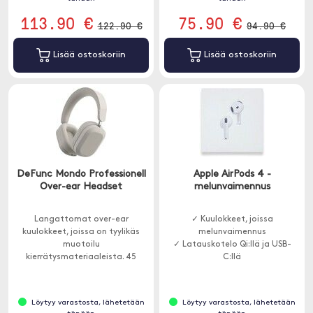
113.90 €
75.90 €
122.90 €
94.90 €
Lisää ostoskoriin
Lisää ostoskoriin
DeFunc Mondo Professionell
Apple AirPods 4 -
Over-ear Headset
melunvaimennus
Langattomat over-ear
✓ Kuulokkeet, joissa
kuulokkeet, joissa on tyylikäs
melunvaimennus
muotoilu
✓ Latauskotelo Qi:llä ja USB-
kierrätysmateriaaleista. 45
C:llä
tuntia soittoaikaa yhdellä
latauksella.
Löytyy varastosta, lähetetään
Löytyy varastosta, lähetetään