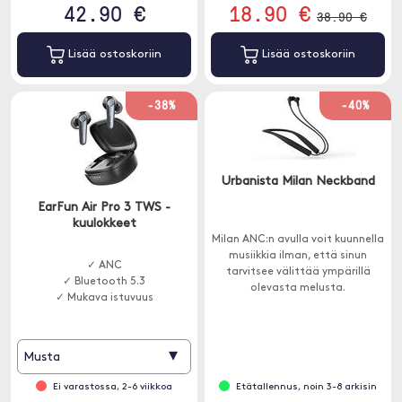
42.90 €
18.90 €
38.90 €
Lisää ostoskoriin
Lisää ostoskoriin
-38%
-40%
Urbanista Milan Neckband
EarFun Air Pro 3 TWS -
kuulokkeet
Milan ANC:n avulla voit kuunnella
musiikkia ilman, että sinun
✓ ANC
tarvitsee välittää ympärillä
✓ Bluetooth 5.3
olevasta melusta.
✓ Mukava istuvuus
▾
Musta
Ei varastossa, 2-6 viikkoa
Etätallennus, noin 3-8 arkisin