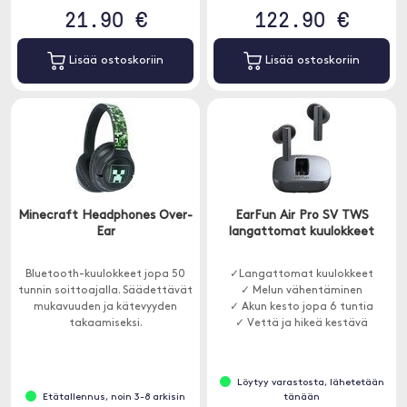
21.90 €
122.90 €
Lisää ostoskoriin
Lisää ostoskoriin
Minecraft Headphones Over-
EarFun Air Pro SV TWS
Ear
langattomat kuulokkeet
Bluetooth-kuulokkeet jopa 50
✓Langattomat kuulokkeet
tunnin soittoajalla. Säädettävät
✓ Melun vähentäminen
mukavuuden ja kätevyyden
✓ Akun kesto jopa 6 tuntia
takaamiseksi.
✓ Vettä ja hikeä kestävä
Löytyy varastosta, lähetetään
Etätallennus, noin 3-8 arkisin
tänään