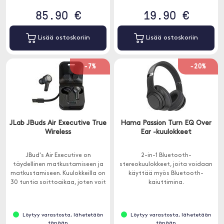
85.90 €
19.90 €
Lisää ostoskoriin
Lisää ostoskoriin
-7%
-20%
JLab JBuds Air Executive True
Hama Passion Turn EQ Over
Wireless
Ear -kuulokkeet
JBud's Air Executive on
2-in-1 Bluetooth-
täydellinen matkustamiseen ja
stereokuulokkeet, joita voidaan
matkustamiseen. Kuulokkeilla on
käyttää myös Bluetooth-
30 tuntia soittoaikaa, joten voit
kaiuttimina.
käyttää niitä, olitpa sitten
toimistossa tai lentokentällä.
Löytyy varastosta, lähetetään
Löytyy varastosta, lähetetään
tänään
tänään