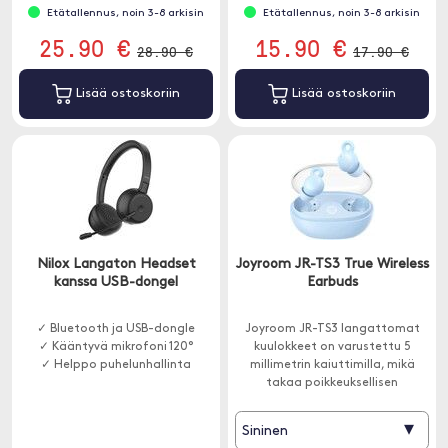
Etätallennus, noin 3-8 arkisin
Etätallennus, noin 3-8 arkisin
25.90 €
15.90 €
28.90 €
17.90 €
Lisää ostoskoriin
Lisää ostoskoriin
Nilox Langaton Headset
Joyroom JR-TS3 True Wireless
kanssa USB-dongel
Earbuds
✓ Bluetooth ja USB-dongle
Joyroom JR-TS3 langattomat
✓ Kääntyvä mikrofoni 120°
kuulokkeet on varustettu 5
✓ Helppo puhelunhallinta
millimetrin kaiuttimilla, mikä
takaa poikkeuksellisen
äänenlaadun.
▾
Sininen