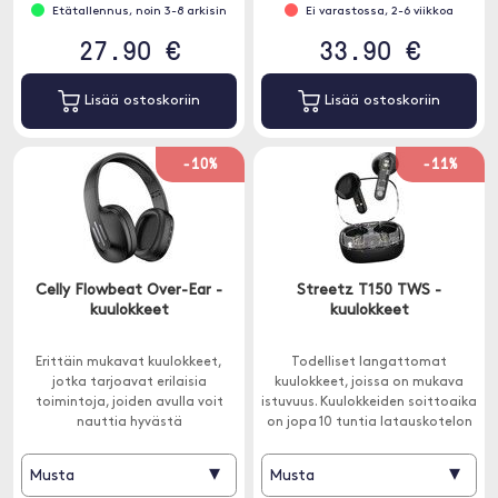
Etätallennus, noin 3-8 arkisin
Ei varastossa, 2-6 viikkoa
27.90 €
33.90 €
Lisää ostoskoriin
Lisää ostoskoriin
-10%
-11%
Celly Flowbeat Over-Ear -
Streetz T150 TWS -
kuulokkeet
kuulokkeet
Erittäin mukavat kuulokkeet,
Todelliset langattomat
jotka tarjoavat erilaisia
kuulokkeet, joissa on mukava
toimintoja, joiden avulla voit
istuvuus. Kuulokkeiden soittoaika
nauttia hyvästä
on jopa 10 tuntia latauskotelon
äänikokemuksesta.
kanssa ja Bluetooth 5.2 tarjoaa
vakaan yhteyden.
▾
▾
Musta
Musta