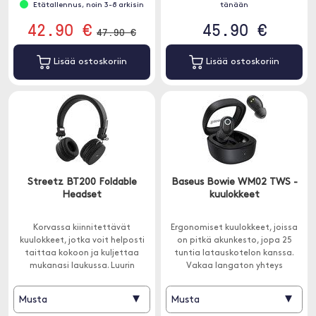
Etätallennus, noin 3-8 arkisin
tänään
42.90 €
45.90 €
47.90 €
Lisää ostoskoriin
Lisää ostoskoriin
Streetz BT200 Foldable
Baseus Bowie WM02 TWS -
Headset
kuulokkeet
Korvassa kiinnitettävät
Ergonomiset kuulokkeet, joissa
kuulokkeet, jotka voit helposti
on pitkä akunkesto, jopa 25
taittaa kokoon ja kuljettaa
tuntia latauskotelon kanssa.
mukanasi laukussa. Luurin
Vakaa langaton yhteys
pehmeillä painikkeilla voit
Bluetooth 5.3:lla.
nostaa ja laskea
▾
▾
Musta
Musta
äänenvoimakkuutta.