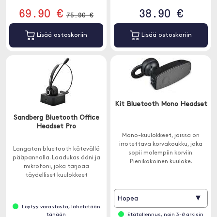
69.90 €
38.90 €
75.90 €
Lisää ostoskoriin
Lisää ostoskoriin
Kit Bluetooth Mono Headset
Sandberg Bluetooth Office
Headset Pro
Mono-kuulokkeet, joissa on
irrotettava korvakoukku, joka
Langaton bluetooth kätevällä
sopii molempiin korviin.
pääpannalla. Laadukas ääni ja
Pienikokoinen kuuloke.
mikrofoni, joka tarjoaa
täydelliset kuulokkeet
toimistoon.
▾
Hopea
Löytyy varastosta, lähetetään
tänään
Etätallennus, noin 3-8 arkisin