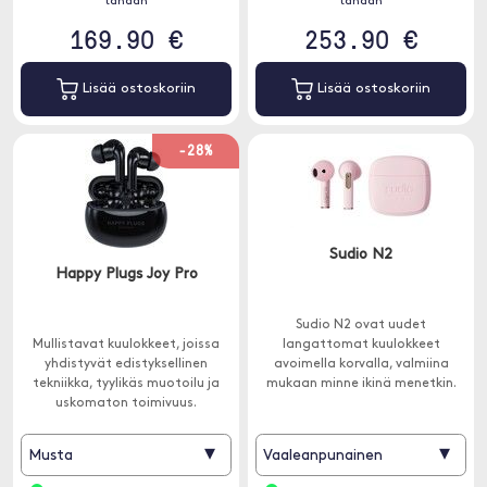
tänään
tänään
169.90 €
253.90 €
Lisää ostoskoriin
Lisää ostoskoriin
-28%
Sudio N2
Happy Plugs Joy Pro
Sudio N2 ovat uudet
Mullistavat kuulokkeet, joissa
langattomat kuulokkeet
yhdistyvät edistyksellinen
avoimella korvalla, valmiina
tekniikka, tyylikäs muotoilu ja
mukaan minne ikinä menetkin.
uskomaton toimivuus.
Kuulokkeissa on aktiivinen
kohinanvaimennus ja
▾
▾
Musta
Vaaleanpunainen
sisäänrakennettu mikrofoni.