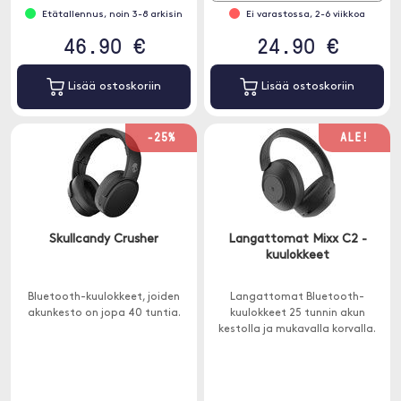
Etätallennus, noin 3-8 arkisin
Ei varastossa, 2-6 viikkoa
46.90 €
24.90 €
Lisää ostoskoriin
Lisää ostoskoriin
-25%
ALE!
Skullcandy Crusher
Langattomat Mixx C2 -
kuulokkeet
Bluetooth-kuulokkeet, joiden
Langattomat Bluetooth-
akunkesto on jopa 40 tuntia.
kuulokkeet 25 tunnin akun
kestolla ja mukavalla korvalla.