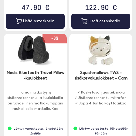
47.90 €
122.90 €
Lisää ostoskoriin
Lisää ostoskoriin
-8%
Nedis Bluetooth Travel Pillow
Squishmallows TWS -
-kuulokkeet
sisäkorvakuulokkeet - Cam
Tämä matkatyyny
✓ Kosketusohjaustekniikka
sisäänrakennetuilla kuulokkeilla
✓ Sisäänrakennettu mikrofoni
on täydellinen matkakumppani
✓ Jopa 4 tuntia käyttöaikaa
rauhalliselle matkalle. Koe
vertaansa vailla oleva mukavuus
ja mukavuus innovatiivisella
suunnittelullamme.
Löytyy varastosta, lähetetään
Löytyy varastosta, lähetetään
tänään
tänään