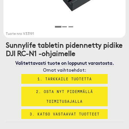
Tuote nro
V33191
Sunnylife tabletin pidennetty pidike
DJI RC-N1 -ohjaimelle
Valitettavasti tuote on loppunut varastosta.
Omat vaihtoehdot:
1. TARKKAILE TUOTETTA
2. OSTA NYT PIDEMMÄLLÄ
TOIMITUSAJALLA
3. KATSO VASTAAVAT TUOTTEET