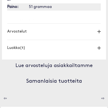
Paino:
51 grammaa
[OUTOFSTOCK]
Arvostelut
Luokka(t)
Lue arvosteluja asiakkailtamme
Samanlaisia tuotteita
⇦
⇨