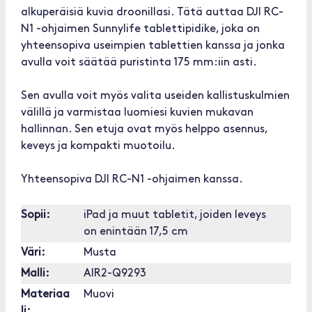
alkuperäisiä kuvia droonillasi. Tätä auttaa DJI RC-
N1 -ohjaimen Sunnylife tablettipidike, joka on
yhteensopiva useimpien tablettien kanssa ja jonka
avulla voit säätää puristinta 175 mm:iin asti.
Sen avulla voit myös valita useiden kallistuskulmien
välillä ja varmistaa luomiesi kuvien mukavan
hallinnan. Sen etuja ovat myös helppo asennus,
keveys ja kompakti muotoilu.
Yhteensopiva DJI RC-N1 -ohjaimen kanssa.
Sopii:
iPad ja muut tabletit, joiden leveys
on enintään 17,5 cm
Väri:
Musta
Malli:
AIR2-Q9293
Materiaa
Muovi
li: