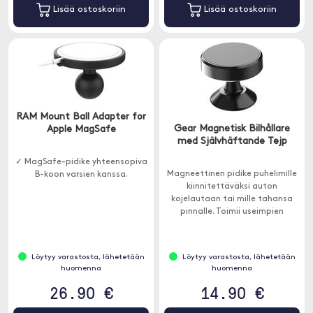
Lisää ostoskoriin
Lisää ostoskoriin
RAM Mount Ball Adapter for
Gear Magnetisk Bilhållare
Apple MagSafe
med Självhäftande Tejp
✓ MagSafe-pidike yhteensopiva
Magneettinen pidike puhelimille
B-koon varsien kanssa.
kiinnitettäväksi auton
kojelautaan tai mille tahansa
pinnalle. Toimii useimpien
markkinoiden puhelinkoteloiden
kanssa, joiden sisällä on
metallia.
Löytyy varastosta, lähetetään
Löytyy varastosta, lähetetään
huomenna
huomenna
26.90 €
14.90 €