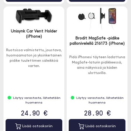
Unisynk Car Vent Holder
(iPhone)
Brodit MagSafe -pidike
pallonivelellä 216173 (iPhone)
Ruotsissa valmistettu, joustava,
huomaamaton ja yksinkertainen
Pidä iPhonesi täyteen ladattuna
pidike tuulettimen säleikköä
MagSafe-laturin pidikkeessä,
varten.
aina näkyvissä ja käden
ulottuvilla.
Löytyy varastosta, lähetetään
Löytyy varastosta, lähetetään
huomenna
huomenna
24.90 €
28.90 €
Lisää ostoskoriin
Lisää ostoskoriin