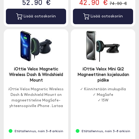
52.90 €
42.90 €
74.90 €
Lisää ostoskoriin
Lisää ostoskoriin
iOttie Velox Magnetic
iOttie Velox Mini Qi2
Wireless Dash & Windshield
Magneettinen kojelaudan
Mount
pidike
iOttie Velox Magnetic Wireless
✓ Kiinnitetään imukupilla
Dash & Windshield Mount on
✓ MagSafe
magneettiteline MagSafe-
✓ 15W
yhteensopiville iPhone . Lataa
puhelimesi langattomasti 7,5
W:lla.
Etätallennus, noin 3-8 arkisin
Etätallennus, noin 3-8 arkisin