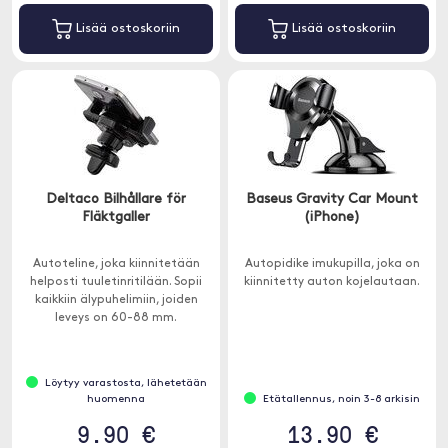
Lisää ostoskoriin
Lisää ostoskoriin
Deltaco Bilhållare för
Baseus Gravity Car Mount
Fläktgaller
(iPhone)
Autoteline, joka kiinnitetään
Autopidike imukupilla, joka on
helposti tuuletinritilään. Sopii
kiinnitetty auton kojelautaan.
kaikkiin älypuhelimiin, joiden
leveys on 60-88 mm.
Löytyy varastosta, lähetetään
huomenna
Etätallennus, noin 3-8 arkisin
9.90 €
13.90 €