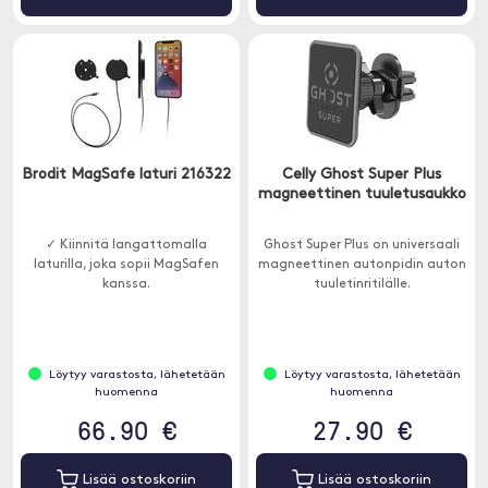
Brodit MagSafe laturi 216322
Celly Ghost Super Plus
magneettinen tuuletusaukko
✓ Kiinnitä langattomalla
Ghost Super Plus on universaali
laturilla, joka sopii MagSafen
magneettinen autonpidin auton
kanssa.
tuuletinritilälle.
Löytyy varastosta, lähetetään
Löytyy varastosta, lähetetään
huomenna
huomenna
66.90 €
27.90 €
Lisää ostoskoriin
Lisää ostoskoriin