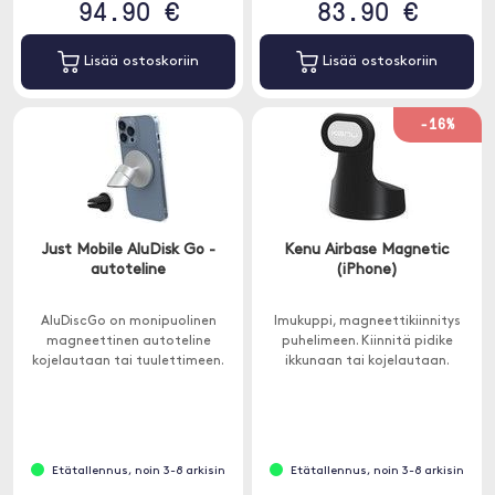
94.90 €
83.90 €
Lisää ostoskoriin
Lisää ostoskoriin
-16%
Just Mobile AluDisk Go -
Kenu Airbase Magnetic
autoteline
(iPhone)
AluDiscGo on monipuolinen
Imukuppi, magneettikiinnitys
magneettinen autoteline
puhelimeen. Kiinnitä pidike
kojelautaan tai tuulettimeen.
ikkunaan tai kojelautaan.
Etätallennus, noin 3-8 arkisin
Etätallennus, noin 3-8 arkisin