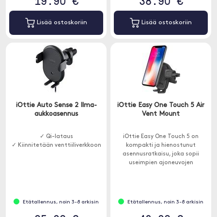
19.90 €
38.90 €
Lisää ostoskoriin
Lisää ostoskoriin
iOttie Auto Sense 2 Ilma-
iOttie Easy One Touch 5 Air
aukkoasennus
Vent Mount
✓ Qi-lataus
iOttie Easy One Touch 5 on
✓ Kiinnitetään venttiiliverkkoon
kompakti ja hienostunut
asennusratkaisu, joka sopii
useimpien ajoneuvojen
tuuletusaukkoihin.
Etätallennus, noin 3-8 arkisin
Etätallennus, noin 3-8 arkisin