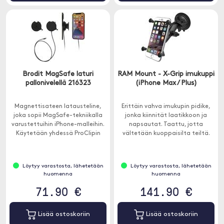
Brodit MagSafe laturi
RAM Mount - X-Grip imukuppi
pallonivelellä 216323
(iPhone Max / Plus)
Magnettisateen latausteline,
Erittäin vahva imukupin pidike,
joka sopii MagSafe-tekniikalla
jonka kiinnität laatikkoon ja
varustettuihin iPhone-malleihin.
napsautat. Taattu, jotta
Käytetään yhdessä ProClipin
vältetään kuoppaisilta teiltä.
kanssa.
Löytyy varastosta, lähetetään
Löytyy varastosta, lähetetään
huomenna
huomenna
71.90 €
141.90 €
Lisää ostoskoriin
Lisää ostoskoriin