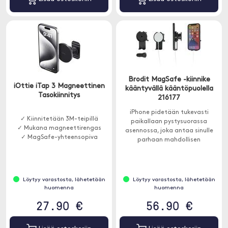
Brodit MagSafe -kiinnike
iOttie iTap 3 Magneettinen
kääntyvällä kääntöpuolella
Tasokiinnitys
216177
iPhone pidetään tukevasti
✓ Kiinnitetään 3M-teipillä
paikallaan pystysuorassa
✓ Mukana magneettirengas
asennossa, joka antaa sinulle
✓ MagSafe-yhteensopiva
parhaan mahdollisen
matkapuhelinpeiton. Autolaturi
sisältyy toimitukseen ja
kannattimeen on trust laitteen
alla oleva tuki.
Löytyy varastosta, lähetetään
Löytyy varastosta, lähetetään
huomenna
huomenna
27.90 €
56.90 €