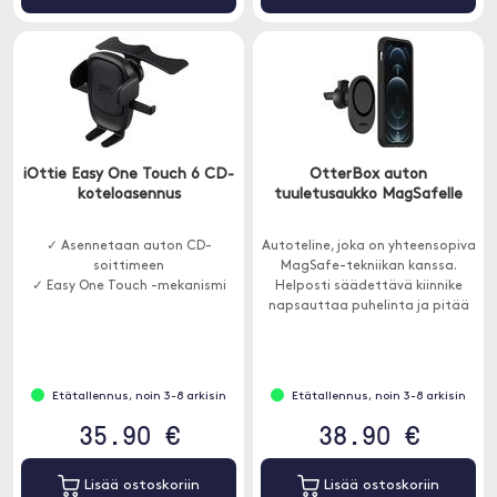
iOttie Easy One Touch 6 CD-
OtterBox auton
koteloasennus
tuuletusaukko MagSafelle
✓ Asennetaan auton CD-
Autoteline, joka on yhteensopiva
soittimeen
MagSafe-tekniikan kanssa.
✓ Easy One Touch -mekanismi
Helposti säädettävä kiinnike
napsauttaa puhelinta ja pitää
sitä tukevasti missä tahansa.
Etätallennus, noin 3-8 arkisin
Etätallennus, noin 3-8 arkisin
35.90 €
38.90 €
Lisää ostoskoriin
Lisää ostoskoriin