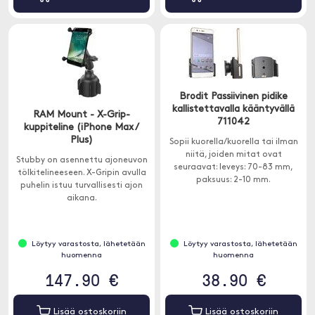
Brodit Passiivinen pidike
kallistettavalla kääntyvällä
RAM Mount - X-Grip-
711042
kuppiteline (iPhone Max /
Plus)
Sopii kuorella/kuorella tai ilman
niitä, joiden mitat ovat
Stubby on asennettu ajoneuvon
seuraavat: leveys: 70-83 mm,
tölkitelineeseen. X-Gripin avulla
paksuus: 2-10 mm.
puhelin istuu turvallisesti ajon
aikana.
Löytyy varastosta, lähetetään
Löytyy varastosta, lähetetään
huomenna
huomenna
147.90 €
38.90 €
Lisää ostoskoriin
Lisää ostoskoriin