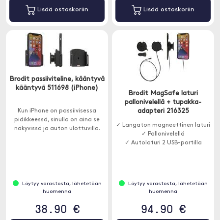
Lisää ostoskoriin
Lisää ostoskoriin
Brodit passiiviteline, kääntyvä
kääntyvä 511698 (iPhone)
Brodit MagSafe laturi
pallonivelellä + tupakka-
adapteri 216325
Kun iPhone on passiivisessa
pidikkeessä, sinulla on aina se
✓ Langaton magneettinen laturi
näkyvissä ja auton ulottuvilla.
✓ Pallonivelellä
✓ Autolaturi 2 USB-portilla
Löytyy varastosta, lähetetään
Löytyy varastosta, lähetetään
huomenna
huomenna
38.90 €
94.90 €