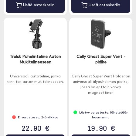
Lisää ostoskoriin
Lisää ostoskoriin
Trolsk Puhelinteline Auton
Celly Ghost Super Vent -
Mukitelineeseen
pidike
Universaali autoteline, jonka
Celly Ghost Super Vent Holder on
kiinnität auton mukitelineeseen.
universaali älypuhelimen pidike,
jossa on erittäin vahva
magneettinen
kiinnitysjärjestelmä.
Löytyy varastosta, lähetetään
Ei varastossa, 2-6 viikkoa
huomenna
22.90 €
19.90 €