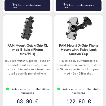
Lisää ostoskoriin
Lisää ostoskoriin
RAM Mount Quick-Grip XL
RAM Mount X-Grip Phone
med B-kula (iPhone
Mount with Twist-Lock
Max/Plus)
Suction Cup
Jousikuormitettu pidike, jossa on
Tillverkad av pulverlackerad,
säädettävät sivutuet, jotka
marinklassad aluminium, rostfria
tarjoavat turvallisen istuvuuden
stålkomponenter och komposit
useille suurille puhelimille ja
med hög hållfasthet.
muille laitteille.
Löytyy varastosta, lähetetään
Löytyy varastosta, lähetetään
huomenna
huomenna
63.90 €
122.90 €