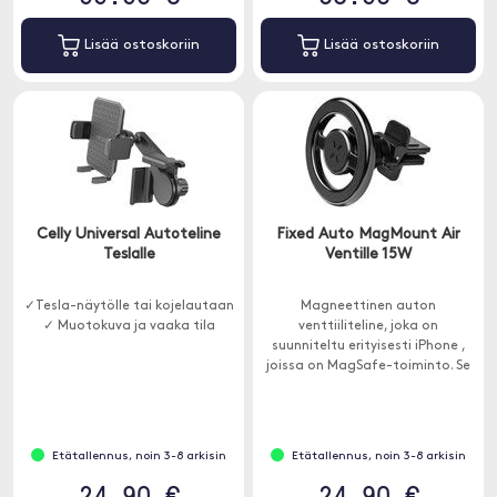
Lisää ostoskoriin
Lisää ostoskoriin
Celly Universal Autoteline
Fixed Auto MagMount Air
Teslalle
Ventille 15W
✓Tesla-näytölle tai kojelautaan
Magneettinen auton
✓ Muotokuva ja vaaka tila
venttiiliteline, joka on
suunniteltu erityisesti iPhone ,
joissa on MagSafe-toiminto. Se
on suunniteltu sopimaan
tuuletusritilään.
Etätallennus, noin 3-8 arkisin
Etätallennus, noin 3-8 arkisin
24.90 €
24.90 €