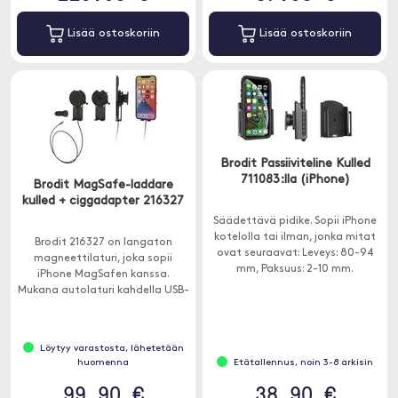
Lisää ostoskoriin
Lisää ostoskoriin
Brodit Passiiviteline Kulled
711083:lla (iPhone)
Brodit MagSafe-laddare
kulled + ciggadapter 216327
Säädettävä pidike. Sopii iPhone
kotelolla tai ilman, jonka mitat
Brodit 216327 on langaton
ovat seuraavat: Leveys: 80-94
magneettilaturi, joka sopii
mm, Paksuus: 2-10 mm.
iPhone MagSafen kanssa.
Mukana autolaturi kahdella USB-
portilla.
Löytyy varastosta, lähetetään
huomenna
Etätallennus, noin 3-8 arkisin
99.90 €
38.90 €