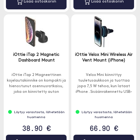
Lisää ostoskoriin
Lisää ostoskoriin
iOttie iTap 2 Magnetic
iOttie Velox Mini Wireless Air
Dashboard Mount
Vent Mount (iPhone)
iOttie iTap 2 Magneettinen
Velox Mini kiinnittyy
kojelautakiinnike on kompakti ja
tuuletusaukkoon ja tuottaa
hienostunut asennusratkaisu,
jopa 7,5 W tehoa, kun lataat
joka on kiinnitetty auton
iPhone . Sisäänrakennettu USB-
kojetauluun.
C-kaapeli.
Löytyy varastosta, lähetetään
Löytyy varastosta, lähetetään
huomenna
huomenna
38.90 €
66.90 €