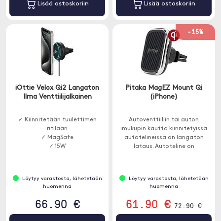
Lisää ostoskoriin
Lisää ostoskoriin
-15%
iOttie Velox Qi2 Langaton
Pitaka MagEZ Mount Qi
Ilma Venttiilijalkainen
(iPhone)
✓ Kiinnitetään tuulettimen
Autoventtiiliin tai auton
ritilään
imukupin kautta kiinnitetyissä
✓ MagSafe
autotelineissä on langaton
✓ 15W
lataus. Autoteline on
magneettinen, 9 vahvaa
magneettia pitää puhelimesi.
Löytyy varastosta, lähetetään
Löytyy varastosta, lähetetään
huomenna
huomenna
66.90 €
61.90 €
72.90 €