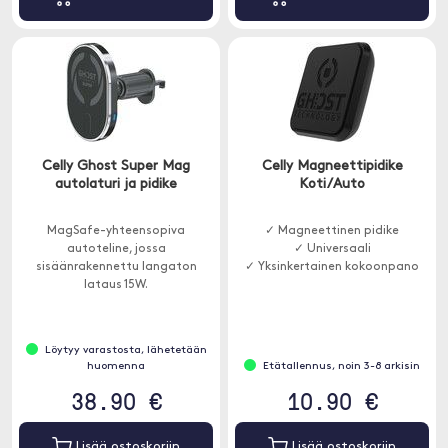
Celly Ghost Super Mag
Celly Magneettipidike
autolaturi ja pidike
Koti/Auto
MagSafe-yhteensopiva
✓ Magneettinen pidike
autoteline, jossa
✓ Universaali
sisäänrakennettu langaton
✓ Yksinkertainen kokoonpano
lataus 15W.
Löytyy varastosta, lähetetään
huomenna
Etätallennus, noin 3-8 arkisin
38.90 €
10.90 €
Lisää ostoskoriin
Lisää ostoskoriin