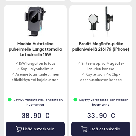
Moobio Autoteline
Brodit MagSafe-pidike
puhelimelle Langattomalla
pallonivelellä 216176 (iPhone)
Latauksella 15W
✓ 15W langaton lataus
✓ Yhteensopiva MagSafe-
✓ Sopii älypuhelimiin
laturien kanssa
✓ Asennetaan tuulettimen
✓ Käytetään ProClip-
säleikköyn tai kojelautaan
asennusalustan kanssa
Löytyy varastosta, lähetetään
Löytyy varastosta, lähetetään
huomenna
huomenna
38.90 €
33.90 €
Lisää ostoskoriin
Lisää ostoskoriin