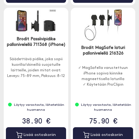
Brodit Passiivipidike
pallonivelellä 711368 (iPhone)
Brodit MagSafe laturi
pallonivelellä 216326
Säädettävä pidike, joka sopii
kuorilla/skineillä suojatuille
✓ MagSafella varustettuun
laitteille, joiden mitat ovat:
iPhone sopiva kiinnike
Leveys: 75-89 mm, Paksuus: 8-12
magneettisella laturilla
mm.
✓ Käytetään ProClipin
Löytyy varastosta, lähetetään
Löytyy varastosta, lähetetään
huomenna
huomenna
38.90 €
75.90 €
Lisää ostoskoriin
Lisää ostoskoriin