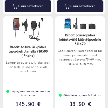
Lisää ostoskoriin
Lisää ostoskoriin
Brodit passiivipidike
kääntyvällä kääntöpuolella
511479
Brodit Active Qi -pidike
Sopii kuoren / kuoren kanssa tai
tupakkaliittimellä 718300
ilman, joiden mitat ovat
(iPhone)
seuraavat: Leveys: 75-89 mm,
Langaton autolaturi, joka sopii
Paksuus: 6-10 mm.
laitteille, joissa on tai ei ole
suojakuoria.
Löytyy varastosta, lähetetään
huomenna
Etätallennus, noin 3-8 arkisin
145.90 €
38.90 €