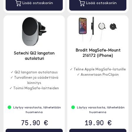
Lisää ostoskoriin
Lisää ostoskoriin
Brodit MagSafe-Mount
Satechi Qi2 langaton
216172 (iPhone)
autolaturi
✓ Teline Apple MagSafe-laturille
✓ Qi2 langaton autolataus
✓ Asennetaan ProClipiin
✓ Turvallinen ja säädettävä
kiinnitys
✓ Toimii MagSafe-laitteiden
kanssa
Löytyy varastosta, lähetetään
Löytyy varastosta, lähetetään
huomenna
huomenna
75.90 €
19.90 €