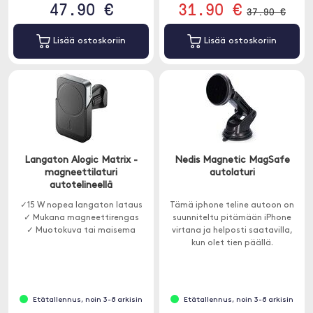
47.90 €
31.90 €
37.90 €
Lisää ostoskoriin
Lisää ostoskoriin
Langaton Alogic Matrix -
Nedis Magnetic MagSafe
magneettilaturi
autolaturi
autotelineellä
✓15 W nopea langaton lataus
Tämä iphone teline autoon on
✓ Mukana magneettirengas
suunniteltu pitämään iPhone
✓ Muotokuva tai maisema
virtana ja helposti saatavilla,
kun olet tien päällä.
Etätallennus, noin 3-8 arkisin
Etätallennus, noin 3-8 arkisin