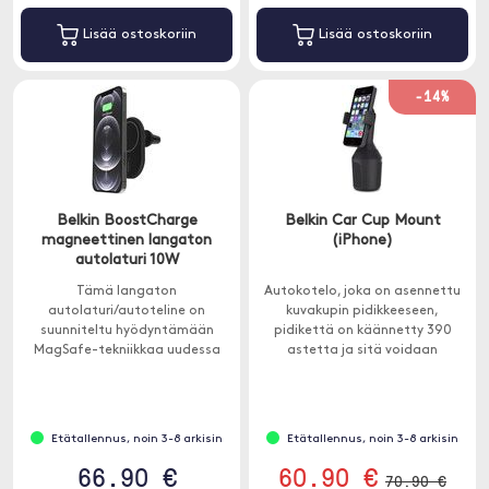
Lisää ostoskoriin
Lisää ostoskoriin
-14%
Belkin BoostCharge
Belkin Car Cup Mount
magneettinen langaton
(iPhone)
autolaturi 10W
Tämä langaton
Autokotelo, joka on asennettu
autolaturi/autoteline on
kuvakupin pidikkeeseen,
suunniteltu hyödyntämään
pidikettä on käännetty 390
MagSafe-tekniikkaa uudessa
astetta ja sitä voidaan
iPhone . Lataa iPhone nopeasti
kulmassa 90 astetta.
autossa jopa 10 W:n teholla.
Etätallennus, noin 3-8 arkisin
Etätallennus, noin 3-8 arkisin
66.90 €
60.90 €
70.90 €