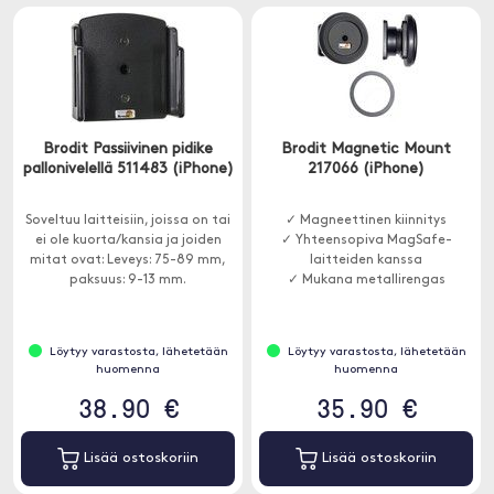
Brodit Passiivinen pidike
Brodit Magnetic Mount
pallonivelellä 511483 (iPhone)
217066 (iPhone)
Soveltuu laitteisiin, joissa on tai
✓ Magneettinen kiinnitys
ei ole kuorta/kansia ja joiden
✓ Yhteensopiva MagSafe-
mitat ovat: Leveys: 75-89 mm,
laitteiden kanssa
paksuus: 9-13 mm.
✓ Mukana metallirengas
Löytyy varastosta, lähetetään
Löytyy varastosta, lähetetään
huomenna
huomenna
38.90 €
35.90 €
Lisää ostoskoriin
Lisää ostoskoriin