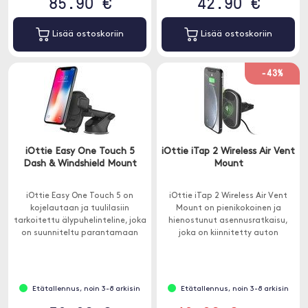
85.90 €
42.90 €
Lisää ostoskoriin
Lisää ostoskoriin
-43%
iOttie Easy One Touch 5
iOttie iTap 2 Wireless Air Vent
Dash & Windshield Mount
Mount
iOttie Easy One Touch 5 on
iOttie iTap 2 Wireless Air Vent
kojelautaan ja tuulilasiin
Mount on pienikokoinen ja
tarkoitettu älypuhelinteline, joka
hienostunut asennusratkaisu,
on suunniteltu parantamaan
joka on kiinnitetty auton
ajokokemustasi.
ilmaventtiileihin.
Etätallennus, noin 3-8 arkisin
Etätallennus, noin 3-8 arkisin