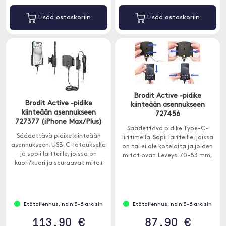
Lisää ostoskoriin
Lisää ostoskoriin
Brodit Active -pidike
Brodit Active -pidike
kiinteään asennukseen
kiinteään asennukseen
727456
727377 (iPhone Max/Plus)
Säädettävä pidike Type-C-
Säädettävä pidike kiinteään
liittimellä. Sopii laitteille, joissa
asennukseen. USB-C-latauksella
on tai ei ole koteloita ja joiden
ja sopii laitteille, joissa on
mitat ovat: Leveys: 70-83 mm,
kuori/kuori ja seuraavat mitat
Paksuus: 2-10 mm.
Leveys: 75-89 mm, Paksuus: 8-12
mm.
Etätallennus, noin 3-8 arkisin
Etätallennus, noin 3-8 arkisin
113.90 €
87.90 €