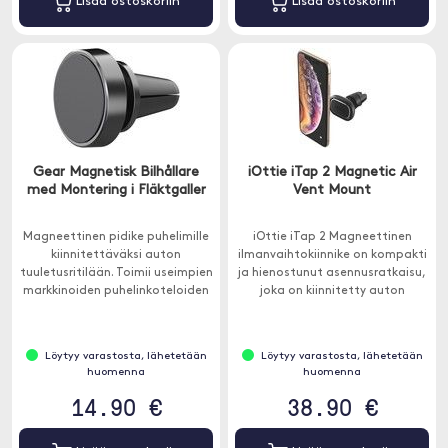
Lisää ostoskoriin
Lisää ostoskoriin
Gear Magnetisk Bilhållare
iOttie iTap 2 Magnetic Air
med Montering i Fläktgaller
Vent Mount
Magneettinen pidike puhelimille
iOttie iTap 2 Magneettinen
kiinnitettäväksi auton
ilmanvaihtokiinnike on kompakti
tuuletusritilään. Toimii useimpien
ja hienostunut asennusratkaisu,
markkinoiden puhelinkoteloiden
joka on kiinnitetty auton
kanssa, joiden sisällä on
ilmaventtiileihin.
metallia.
Löytyy varastosta, lähetetään
Löytyy varastosta, lähetetään
huomenna
huomenna
14.90 €
38.90 €