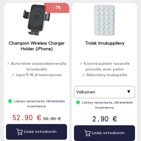
-7%
Champion Wireless Charger
Trolsk Imukuppilevy
Holder (iPhone)
✓ Autoteline sisäänrakennetulla
✓ Kiinnitä puhelin tasaisille
latauksella
pinnoille, esim. peiliin
✓ Jopa 15 W yhteensopivien
✓ Silikonilevy imukupeilla
▾
Valkoinen
Löytyy varastosta, lähetetään
Löytyy varastosta, lähetetään
huomenna
huomenna
52.90 €
2.90 €
56.90 €
Lisää ostoskoriin
Lisää ostoskoriin