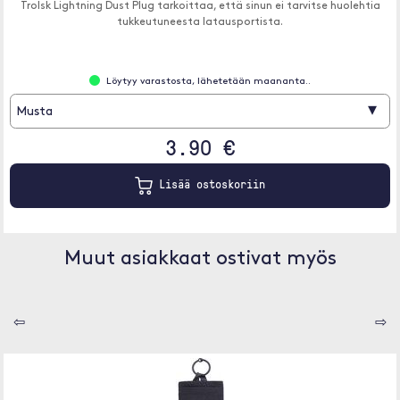
Trolsk Lightning Dust Plug tarkoittaa, että sinun ei tarvitse huolehtia
tukkeutuneesta latausportista.
Löytyy varastosta, lähetetään maananta..
▾
Musta
3.90 €
Lisää ostoskoriin
Muut asiakkaat ostivat myös
⇦
⇨