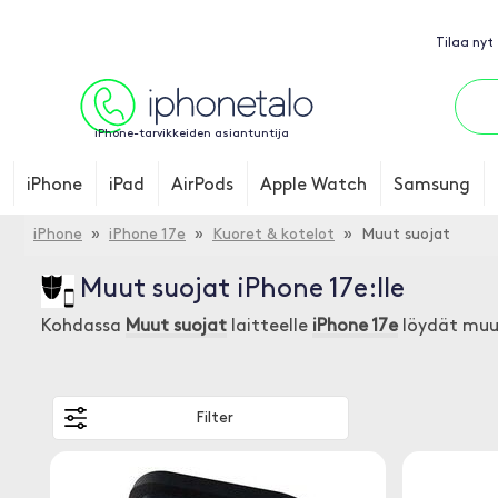
Tilaa nyt
iPhone-tarvikkeiden asiantuntija
iPhone
iPad
AirPods
Apple Watch
Samsung
iPhone
»
iPhone 17e
»
Kuoret & kotelot
» Muut suojat
Muut suojat iPhone 17e:lle
Kohdassa
Muut suojat
laitteelle
iPhone 17e
löydät muun
Filter