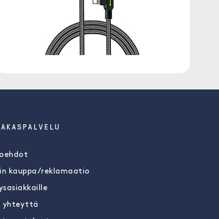
IAKASPALVELU
oehdot
in kauppa/reklamaatio
ysasiakkaille
 yhteyttä