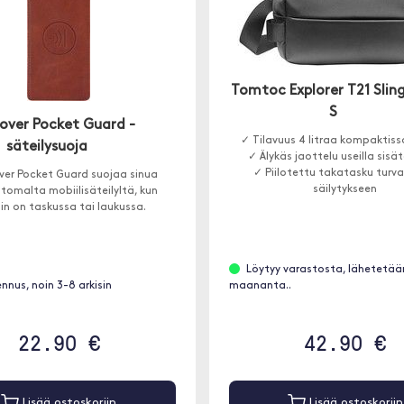
Tomtoc Explorer T21 Slin
S
over Pocket Guard -
✓ Tilavuus 4 litraa kompaktis
säteilysuoja
✓ Älykäs jaottelu useilla sisät
✓ Piilotettu takatasku turva
er Pocket Guard suojaa sinua
säilytykseen
tomalta mobiilisäteilyltä, kun
in on taskussa tai laukussa.
Löytyy varastosta, lähetetää
ennus, noin 3-8 arkisin
maananta..
22.90 €
42.90 €
Lisää ostoskoriin
Lisää ostoskoriin