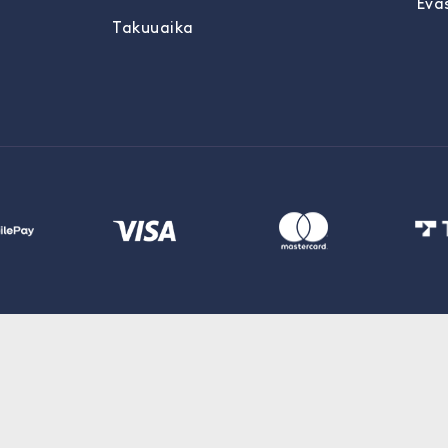
Evä
Takuuaika