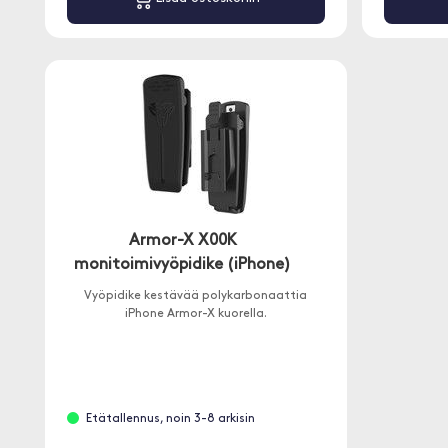
Armor-X X00K
monitoimivyöpidike (iPhone)
Vyöpidike kestävää polykarbonaattia
iPhone Armor-X kuorella.
Etätallennus, noin 3-8 arkisin