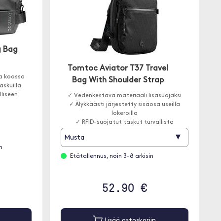
g Bag
Tomtoc Aviator T37 Travel
sa koossa
Bag With Shoulder Strap
askuilla
lliseen
✓ Vedenkestävä materiaali lisäsuojaksi
✓ Älykkäästi järjestetty sisäosa useilla
lokeroilla
✓ RFID-suojatut taskut turvallista
säilytystä varten
▾
Musta
n
Etätallennus, noin 3-8 arkisin
52.90 €
Lisää ostoskoriin