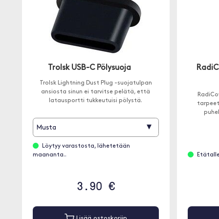
Trolsk USB-C Pölysuoja
RadiC
Trolsk Lightning Dust Plug -suojatulpan
ansiosta sinun ei tarvitse pelätä, että
RadiCov
latausportti tukkeutuisi pölystä.
tarpeet
puhel
▾
Musta
Löytyy varastosta, lähetetään
maananta..
Etätall
3.90 €
Lisää ostoskoriin