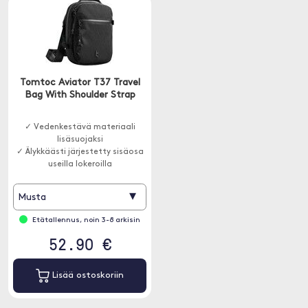
Tomtoc Aviator T37 Travel
Bag With Shoulder Strap
✓ Vedenkestävä materiaali
lisäsuojaksi
✓ Älykkäästi järjestetty sisäosa
useilla lokeroilla
✓ RFID-suojatut taskut
turvallista säilytystä varten
▾
Musta
Etätallennus, noin 3-8 arkisin
52.90 €
Lisää ostoskoriin