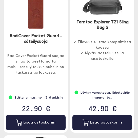
Tomtoc Explorer T21 Sling
Bag S
RadiCover Pocket Guard -
säteilysuoja
✓ Tilavuus 4 litraa kompaktissa
koossa
✓ Älykäs jaottelu useilla
RadiCover Pocket Guard suojaa
sisätaskuilla
sinua tarpeettomalta
✓ Piilotettu takatasku
mobiilisäteilyltä, kun puhelin on
turvalliseen säilytykseen
taskussa tai laukussa.
Löytyy varastosta, lähetetään
Etätallennus, noin 3-8 arkisin
maananta..
22.90 €
42.90 €
Lisää ostoskoriin
Lisää ostoskoriin