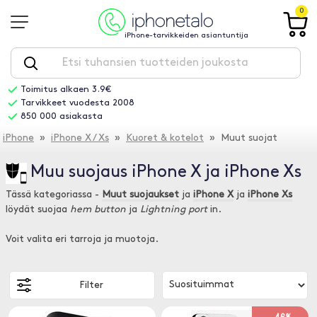
0
iPhone-tarvikkeiden asiantuntija
Toimitus alkaen 3.9€
Tarvikkeet vuodesta 2008
850 000 asiakasta
iPhone
»
iPhone X / Xs
»
Kuoret & kotelot
» Muut suojat
Muu suojaus iPhone X ja iPhone Xs
Tässä kategoriassa -
Muut suojaukset
ja
iPhone X
ja
iPhone Xs
löydät suojaa
hem button
ja
Lightning port
in.
Voit valita eri tarroja ja muotoja.
Filter