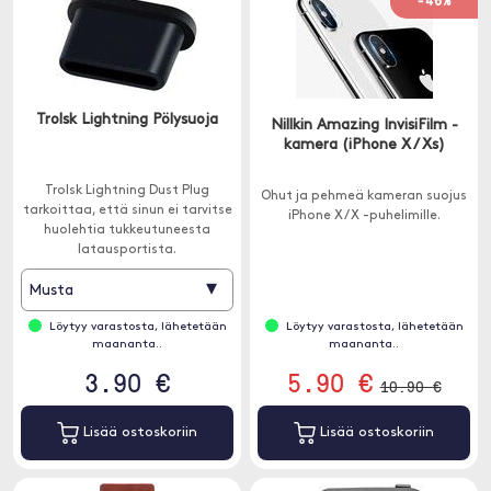
-46%
Trolsk Lightning Pölysuoja
Nillkin Amazing InvisiFilm -
kamera (iPhone X / Xs)
Trolsk Lightning Dust Plug
Ohut ja pehmeä kameran suojus
tarkoittaa, että sinun ei tarvitse
iPhone X / X -puhelimille.
huolehtia tukkeutuneesta
latausportista.
▾
Musta
Löytyy varastosta, lähetetään
Löytyy varastosta, lähetetään
maananta..
maananta..
3.90 €
5.90 €
10.90 €
Lisää ostoskoriin
Lisää ostoskoriin