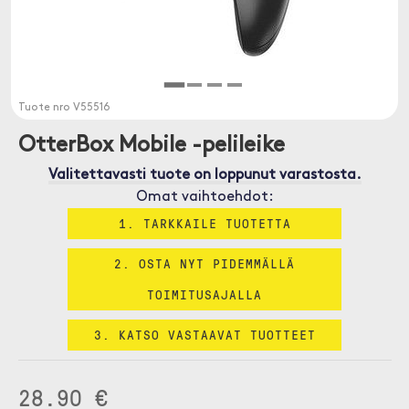
Tuote nro
V55516
OtterBox Mobile -pelileike
Valitettavasti tuote on loppunut varastosta.
Omat vaihtoehdot:
1. TARKKAILE TUOTETTA
2. OSTA NYT PIDEMMÄLLÄ
TOIMITUSAJALLA
3. KATSO VASTAAVAT TUOTTEET
28.90 €