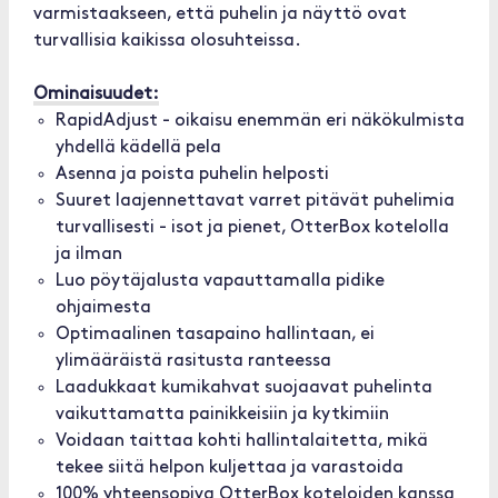
varmistaakseen, että puhelin ja näyttö ovat
turvallisia kaikissa olosuhteissa.
Ominaisuudet:
RapidAdjust - oikaisu enemmän eri näkökulmista
yhdellä kädellä pela
Asenna ja poista puhelin helposti
Suuret laajennettavat varret pitävät puhelimia
turvallisesti - isot ja pienet, OtterBox kotelolla
ja ilman
Luo pöytäjalusta vapauttamalla pidike
ohjaimesta
Optimaalinen tasapaino hallintaan, ei
ylimääräistä rasitusta ranteessa
Laadukkaat kumikahvat suojaavat puhelinta
vaikuttamatta painikkeisiin ja kytkimiin
Voidaan taittaa kohti hallintalaitetta, mikä
tekee siitä helpon kuljettaa ja varastoida
100% yhteensopiva OtterBox koteloiden kanssa