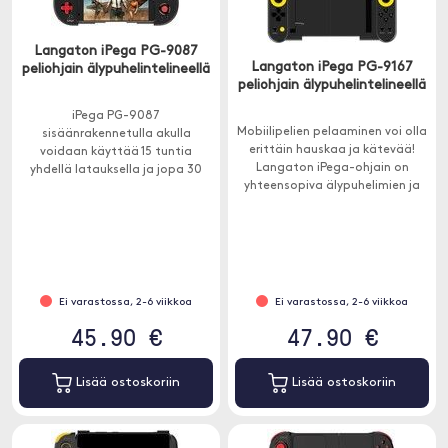
Langaton iPega PG-9087
Langaton iPega PG-9167
peliohjain älypuhelintelineellä
peliohjain älypuhelintelineellä
iPega PG-9087
Mobiilipelien pelaaminen voi olla
sisäänrakennetulla akulla
erittäin hauskaa ja kätevää!
voidaan käyttää 15 tuntia
Langaton iPega-ohjain on
yhdellä latauksella ja jopa 30
yhteensopiva älypuhelimien ja
päivää valmiustilassa.
tablettien - sekä Android- että
iOS-laitteiden kanssa.
Ei varastossa, 2-6 viikkoa
Ei varastossa, 2-6 viikkoa
45.90 €
47.90 €
Lisää ostoskoriin
Lisää ostoskoriin