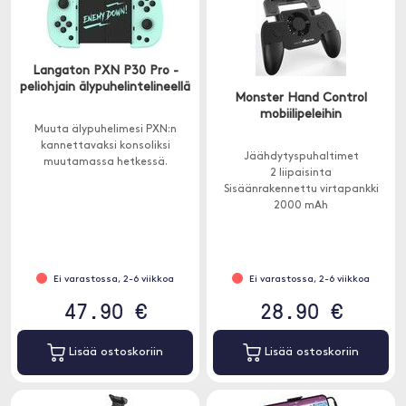
Langaton PXN P30 Pro -
peliohjain älypuhelintelineellä
Monster Hand Control
mobiilipeleihin
Muuta älypuhelimesi PXN:n
kannettavaksi konsoliksi
Jäähdytyspuhaltimet
muutamassa hetkessä.
2 liipaisinta
Sisäänrakennettu virtapankki
2000 mAh
Ei varastossa, 2-6 viikkoa
Ei varastossa, 2-6 viikkoa
47.90 €
28.90 €
Lisää ostoskoriin
Lisää ostoskoriin