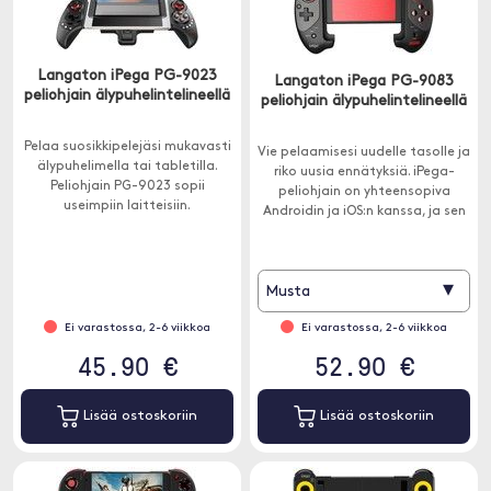
Langaton iPega PG-9023
Langaton iPega PG-9083
peliohjain älypuhelintelineellä
peliohjain älypuhelintelineellä
Pelaa suosikkipelejäsi mukavasti
Vie pelaamisesi uudelle tasolle ja
älypuhelimella tai tabletilla.
riko uusia ennätyksiä. iPega-
Peliohjain PG-9023 sopii
peliohjain on yhteensopiva
useimpiin laitteisiin.
Androidin ja iOS:n kanssa, ja sen
säädettävä leveys on jopa 280
mm, joten se tukee useita
laitteita.
▾
Musta
Ei varastossa, 2-6 viikkoa
Ei varastossa, 2-6 viikkoa
45.90 €
52.90 €
Lisää ostoskoriin
Lisää ostoskoriin