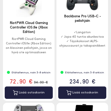
Backbone Pro USB-C -
peliohjain
RiotPWR Cloud Gaming
Controller iOS:lle (Xbox
Edition)
✓Langaton
✓ Jopa 40 tuntia akunkestoa
RiotPWR Cloud Gaming
✓ Täysikokoiset ALPS-
Controller iOS:lle (Xbox Edition)
ohjaussauvat ja takapainikkeet
on klassinen peliohjain, jossa on
hyvä ote optimaaliseen
pelikokemukseen.
Etätallennus, noin 3-8 arkisin
Etätallennus, noin 3-8 arkisin
72.90 €
234.90 €
94.90 €
Lisää ostoskoriin
Lisää ostoskoriin