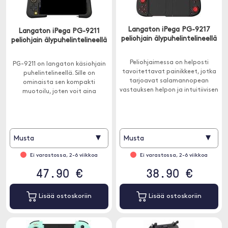
Langaton iPega PG-9217
Langaton iPega PG-9211
peliohjain älypuhelintelineellä
peliohjain älypuhelintelineellä
Peliohjaimessa on helposti
PG-9211 on langaton käsiohjain
tavoitettavat painikkeet, jotka
puhelintelineellä. Sille on
tarjoavat salamannopean
ominaista sen kompakti
vastauksen helpon ja intuitiivisen
muotoilu, joten voit aina
ohjauksen vuoksi. Ohjaussauvat
kuljettaa sitä mukanasi.
pyörivät sujuvasti ja antavat
sinun kohdistaa vastustajasi.
▾
▾
Musta
Musta
Ei varastossa, 2-6 viikkoa
Ei varastossa, 2-6 viikkoa
47.90 €
38.90 €
Lisää ostoskoriin
Lisää ostoskoriin