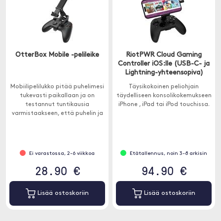
OtterBox Mobile -pelileike
RiotPWR Cloud Gaming
Controller iOS:lle (USB-C- ja
Lightning-yhteensopiva)
Mobiilipelilukko pitää puhelimesi
Täysikokoinen peliohjain
tukevasti paikallaan ja on
täydelliseen konsolikokemukseen
testannut tuntikausia
iPhone , iPad tai iPod touchissa.
varmistaakseen, että puhelin ja
näyttö ovat turvallisia kaikissa
olosuhteissa.
Ei varastossa, 2-6 viikkoa
Etätallennus, noin 3-8 arkisin
28.90 €
94.90 €
Lisää ostoskoriin
Lisää ostoskoriin