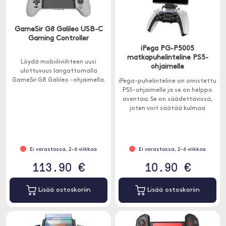
GameSir G8 Galileo USB-C
Gaming Controller
iPega PG-P5005
matkapuhelinteline PS5-
Löydä mobiiliviihteen uusi
ohjaimelle
ulottuvuus langattomalla
GameSir G8 Galileo -ohjaimella.
iPega-puhelinteline on omistettu
PS5-ohjaimelle ja se on helppo
asentaa. Se on säädettävissä,
joten voit säätää kulmaa
tarpeidesi mukaan.
Ei varastossa, 2-6 viikkoa
Ei varastossa, 2-6 viikkoa
113.90 €
10.90 €
Lisää ostoskoriin
Lisää ostoskoriin