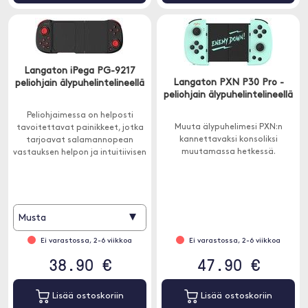
Langaton iPega PG-9217
Langaton PXN P30 Pro -
peliohjain älypuhelintelineellä
peliohjain älypuhelintelineellä
Peliohjaimessa on helposti
Muuta älypuhelimesi PXN:n
tavoitettavat painikkeet, jotka
kannettavaksi konsoliksi
tarjoavat salamannopean
muutamassa hetkessä.
vastauksen helpon ja intuitiivisen
ohjauksen vuoksi. Ohjaussauvat
pyörivät sujuvasti ja antavat
sinun kohdistaa vastustajasi.
▾
Musta
Ei varastossa, 2-6 viikkoa
Ei varastossa, 2-6 viikkoa
38.90 €
47.90 €
Lisää ostoskoriin
Lisää ostoskoriin