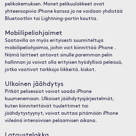
pelikokemuksen. Monet pelikuulokkeet ovat
yhteensopivia iPhone kanssa ja ne voidaan yhdistää
Bluetoothin tai Lightning-portin kautta.
Mobiilipeliohjaimet
Saatavilla on myös erityisesti suunniteltuja
mobiilipeliohjaimia, joihin voit kiinnittää iPhone .
Nämä laitteet antavat sinulle paremman pelin
hallinnan ja voivat olla erityisen hyödyllisiä peleissä,
jotka vaativat tarkkoja liikkeitä. kiskot.
Ulkoinen jäähdytys
Pitkät pelisessiot voivat saada iPhone
kuumenemaan. Ulkoiset jäähdytysjärjestelmät,
kuten kiinnitettävät tuulettimet tai
jäähdytystyynyt, voivat auttaa pitämään iPhone
viileänä intensiivisen pelaamisen aikana.
Lataustelakka