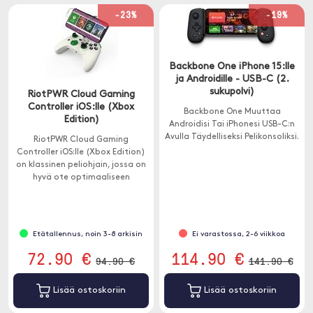
-23%
-19%
Backbone One iPhone 15:lle
ja Androidille - USB-C (2.
sukupolvi)
RiotPWR Cloud Gaming
Controller iOS:lle (Xbox
Backbone One Muuttaa
Edition)
Androidisi Tai iPhonesi USB-C:n
Avulla Täydelliseksi Pelikonsoliksi.
RiotPWR Cloud Gaming
Controller iOS:lle (Xbox Edition)
on klassinen peliohjain, jossa on
hyvä ote optimaaliseen
pelikokemukseen.
Etätallennus, noin 3-8 arkisin
Ei varastossa, 2-6 viikkoa
72.90 €
114.90 €
94.90 €
141.90 €
Lisää ostoskoriin
Lisää ostoskoriin