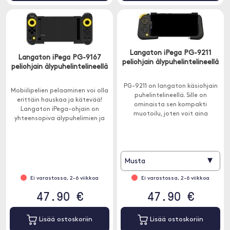
Langaton iPega PG-9211
Langaton iPega PG-9167
peliohjain älypuhelintelineellä
peliohjain älypuhelintelineellä
PG-9211 on langaton käsiohjain
Mobiilipelien pelaaminen voi olla
puhelintelineellä. Sille on
erittäin hauskaa ja kätevää!
ominaista sen kompakti
Langaton iPega-ohjain on
muotoilu, joten voit aina
yhteensopiva älypuhelimien ja
kuljettaa sitä mukanasi.
tablettien - sekä Android- että
iOS-laitteiden kanssa.
▾
Musta
Ei varastossa, 2-6 viikkoa
Ei varastossa, 2-6 viikkoa
47.90 €
47.90 €
Lisää ostoskoriin
Lisää ostoskoriin