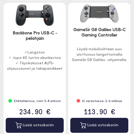
GameSir G8 Galileo USB-C
Backbone Pro USB-C -
Gaming Controller
peliohjain
Löydä mobiiliviihteen uusi
✓Langaton
ulottuvuus langattomalla
✓ Jopa 40 tuntia akunkestoa
GameSir G8 Galileo -ohjaimella.
✓ Täysikokoiset ALPS-
ohjaussauvat ja takapainikkeet
Etätallennus, noin 3-8 arkisin
Ei varastossa, 2-6 viikkoa
234.90 €
113.90 €
Lisää ostoskoriin
Lisää ostoskoriin