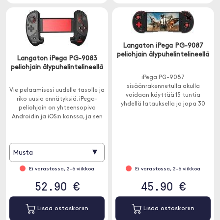
Langaton iPega PG-9087
peliohjain älypuhelintelineellä
Langaton iPega PG-9083
peliohjain älypuhelintelineellä
iPega PG-9087
sisäänrakennetulla akulla
Vie pelaamisesi uudelle tasolle ja
voidaan käyttää 15 tuntia
riko uusia ennätyksiä. iPega-
yhdellä latauksella ja jopa 30
peliohjain on yhteensopiva
päivää valmiustilassa.
Androidin ja iOS:n kanssa, ja sen
säädettävä leveys on jopa 280
mm, joten se tukee useita
laitteita.
▾
Musta
Ei varastossa, 2-6 viikkoa
Ei varastossa, 2-6 viikkoa
52.90 €
45.90 €
Lisää ostoskoriin
Lisää ostoskoriin