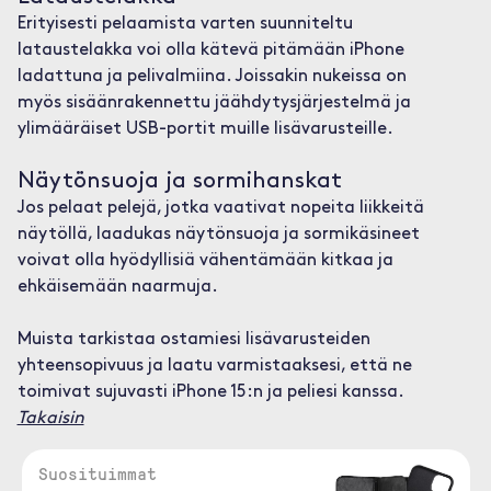
Erityisesti pelaamista varten suunniteltu
lataustelakka voi olla kätevä pitämään iPhone
ladattuna ja pelivalmiina. Joissakin nukeissa on
myös sisäänrakennettu jäähdytysjärjestelmä ja
ylimääräiset USB-portit muille lisävarusteille.
Näytönsuoja ja sormihanskat
Jos pelaat pelejä, jotka vaativat nopeita liikkeitä
näytöllä, laadukas näytönsuoja ja sormikäsineet
voivat olla hyödyllisiä vähentämään kitkaa ja
ehkäisemään naarmuja.
Muista tarkistaa ostamiesi lisävarusteiden
yhteensopivuus ja laatu varmistaaksesi, että ne
toimivat sujuvasti iPhone 15:n ja peliesi kanssa.
Takaisin
Suosituimmat