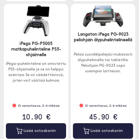
Langaton iPega PG-9023
peliohjain älypuhelintelineellä
iPega PG-P5005
matkapuhelinteline PS5-
ohjaimelle
Pelaa suosikkipelejäsi mukavasti
älypuhelimella tai tabletilla.
iPega-puhelinteline on omistettu
Peliohjain PG-9023 sopii
PS5-ohjaimelle ja se on helppo
useimpiin laitteisiin.
asentaa. Se on säädettävissä,
joten voit säätää kulmaa
tarpeidesi mukaan.
Ei varastossa, 2-6 viikkoa
Ei varastossa, 2-6 viikkoa
10.90 €
45.90 €
Lisää ostoskoriin
Lisää ostoskoriin