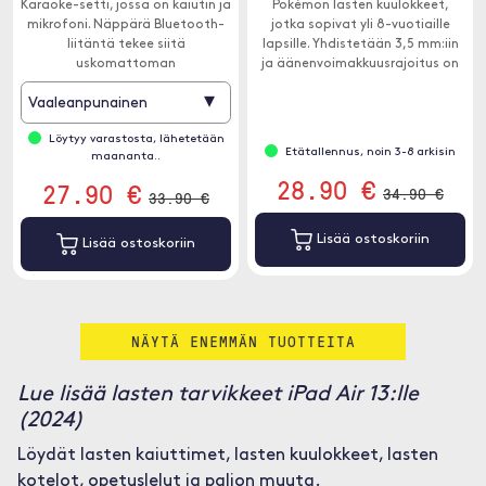
Karaoke-setti, jossa on kaiutin ja
Pokémon lasten kuulokkeet,
mikrofoni. Näppärä Bluetooth-
jotka sopivat yli 8-vuotiaille
liitäntä tekee siitä
lapsille. Yhdistetään 3,5 mm:iin
uskomattoman
ja äänenvoimakkuusrajoitus on
käyttäjäystävällisen.
90 dB.
▾
Vaaleanpunainen
Löytyy varastosta, lähetetään
Etätallennus, noin 3-8 arkisin
maananta..
28.90 €
27.90 €
34.90 €
33.90 €
Lisää ostoskoriin
Lisää ostoskoriin
NÄYTÄ ENEMMÄN TUOTTEITA
Lue lisää lasten tarvikkeet iPad Air 13:lle
(2024)
Löydät lasten kaiuttimet, lasten kuulokkeet, lasten
kotelot, opetuslelut ja paljon muuta.