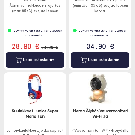
3-7 vuotiaille.
Äänenvoimakkuuden rajoitus
Äänenvoimakkuuden rajoitus
(enintään 85 dB) suojaa lapsen
(max 85dB) suojaa lapsen
korvia.
korvia.
Löytyy varastosta, lähetetään
Löytyy varastosta, lähetetään
maananta..
maananta..
28.90 €
34.90 €
34.90 €
Lisää ostoskoriin
Lisää ostoskoriin
Kuulokkeet Junior Super
Hama Älykäs Vauvamonitori
Mario Fun
Wi-Fi:llä
Junior-kuulokkeet, jotka sopivat
✓Vauvamonitori WiFi-yhteydellä