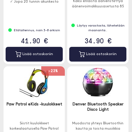
Kaksi erilaista äänieristettyä
✓ Jopa 20 tunnin akunkesto
äänenvoimakkuusasetusta 85
dB ja 94 dB
Mikrofonilla
Löytyy varastosta, lähetetään
Etätallennus, noin 3-8 arkisin
maananta..
41.90 €
34.90 €
Lisää ostoskoriin
Lisää ostoskoriin
-23%
Paw Patrol eKids -kuulokkeet
Denver Bluetooth Speaker
Disco Light
Siistit kuulokkeet
Muodosta yhteys Bluetoothin
korkealaatuisella Paw Patrol
kautta ja toista musiikkia