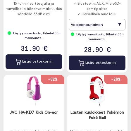
15 tunnin soittoajalla ja
✓ Bluetooth, AUX, MicroSD-
turvallisella äänenvoimakkuuden
korttipaikka
säädöllä 85dB asti.
✓ Herkullinen muotoilu
▾
Vaaleanpunainen
Löytyy varastosta, lähetetään
Löytyy varastosta, lähetetään
maananta..
maananta..
31.90 €
28.90 €
Lisää ostoskoriin
Lisää ostoskoriin
-32%
-29%
JVC HA-KD7 Kids On-ear
Lasten kuulokkeet Pokémon
Poké Ball