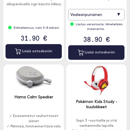
alkuperäisellä sign kaiutin liikkuu
musiikin tahtiin ja viihdyttää
▾
Vaaleanpunainen
sekä lapsia että aikuisia.
Löytyy varastosta, lähetetään
Etätallennus, noin 3-8 arkisin
maananta..
31.90 €
38.90 €
Lisää ostoskoriin
Lisää ostoskoriin
Hama Calm Speaker
Pokémon Kids Study -
kuulokkeet
✓ Esiasennetut rauhoittavat
Sopii 3 -vuotiaille ja sitä
äänet
vanhemmille lapsille
✓ Pehmeä, himmennettävä valo