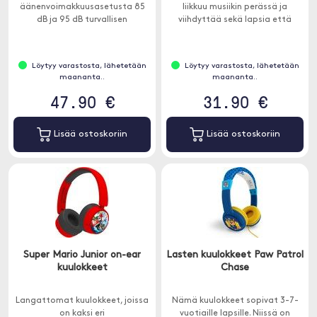
äänenvoimakkuusasetusta 85
liikkuu musiikin perässä ja
dB ja 95 dB turvallisen
viihdyttää sekä lapsia että
äänenvoimakkuuden
aikuisia.
rajoittamiseksi kaikissa
ympäristöissä. Sopii yli 3-
Löytyy varastosta, lähetetään
Löytyy varastosta, lähetetään
vuotiaille lapsille.
maananta..
maananta..
47.90 €
31.90 €
Lisää ostoskoriin
Lisää ostoskoriin
Super Mario Junior on-ear
Lasten kuulokkeet Paw Patrol
kuulokkeet
Chase
Langattomat kuulokkeet, joissa
Nämä kuulokkeet sopivat 3-7-
on kaksi eri
vuotiaille lapsille. Niissä on