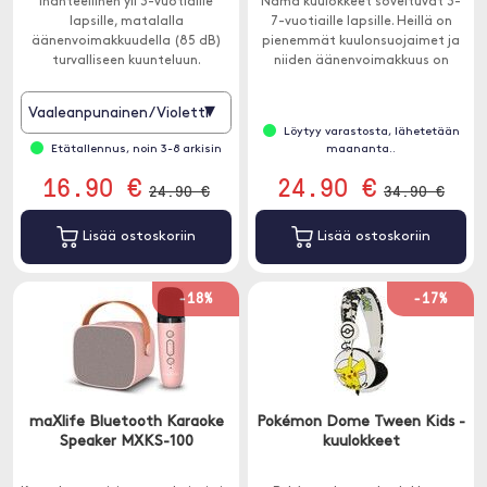
Ihanteellinen yli 3-vuotiaille
Nämä kuulokkeet soveltuvat 3-
lapsille, matalalla
7-vuotiaille lapsille. Heillä on
äänenvoimakkuudella (85 dB)
pienemmät kuulonsuojaimet ja
turvalliseen kuunteluun.
niiden äänenvoimakkuus on
rajoitettu, 85 dB suojaamaan
herkkiä tärykalvoja.
▾
Vaaleanpunainen/Violetti
Löytyy varastosta, lähetetään
Etätallennus, noin 3-8 arkisin
maananta..
16.90 €
24.90 €
24.90 €
34.90 €
Lisää ostoskoriin
Lisää ostoskoriin
-18%
-17%
maXlife Bluetooth Karaoke
Pokémon Dome Tween Kids -
Speaker MXKS-100
kuulokkeet