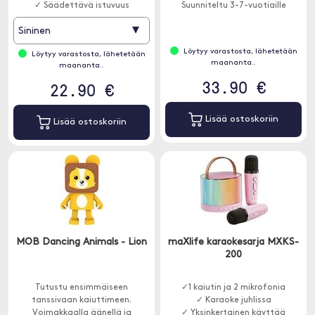
✓ Säädettävä istuvuus
Suunniteltu 3-7-vuotiaille
lapsille.
▾
Sininen
Löytyy varastosta, lähetetään
Löytyy varastosta, lähetetään
maananta..
maananta..
33.90 €
22.90 €
Lisää ostoskoriin
Lisää ostoskoriin
MOB Dancing Animals - Lion
maXlife karaokesarja MXKS-
200
Tutustu ensimmäiseen
✓1 kaiutin ja 2 mikrofonia
tanssivaan kaiuttimeen.
✓ Karaoke juhlissa
Voimakkaalla äänellä ja
✓ Yksinkertainen käyttää