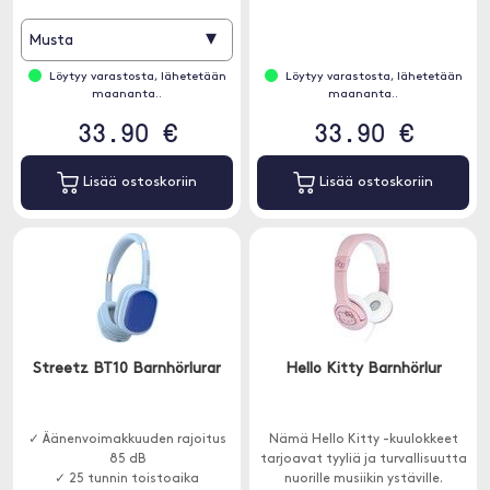
▾
Musta
Löytyy varastosta, lähetetään
Löytyy varastosta, lähetetään
maananta..
maananta..
33.90 €
33.90 €
Lisää ostoskoriin
Lisää ostoskoriin
Streetz BT10 Barnhörlurar
Hello Kitty Barnhörlur
✓ Äänenvoimakkuuden rajoitus
Nämä Hello Kitty -kuulokkeet
85 dB
tarjoavat tyyliä ja turvallisuutta
✓ 25 tunnin toistoaika
nuorille musiikin ystäville.