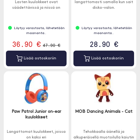
Lasten kuulokkeet ovat
langattomasti samalla kun sait
säädettävissä ja niissä on
disko-valon.
rajoitettu äänenvoimakkuus
kuulon suojaamiseksi.
Löytyy varastosta, lähetetään
Löytyy varastosta, lähetetään
maananta..
maananta..
36.90 €
28.90 €
47.90 €
Lisää ostoskoriin
Lisää ostoskoriin
Paw Patrol Junior on-ear
MOB Dancing Animals - Cat
kuulokkeet
Langattomat kuulokkeet, joissa
Tehokkaalla äänellä ja
on kaksi eri
alkuperäisellä muotoilulla kaiutin