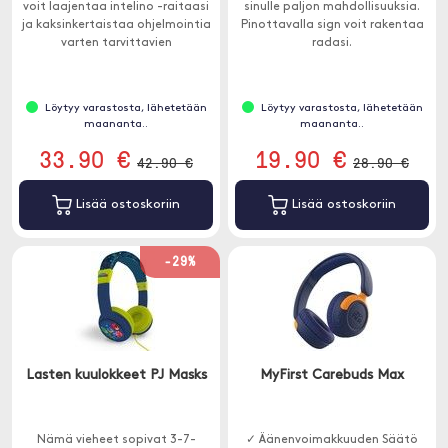
voit laajentaa intelino -raitaasi
sinulle paljon mahdollisuuksia.
ja kaksinkertaistaa ohjelmointia
Pinottavalla sign voit rakentaa
varten tarvittavien
radasi.
toimintaruutujen määrän.
Löytyy varastosta, lähetetään
Löytyy varastosta, lähetetään
maananta..
maananta..
33.90 €
19.90 €
42.90 €
28.90 €
Lisää ostoskoriin
Lisää ostoskoriin
-29%
Lasten kuulokkeet PJ Masks
MyFirst Carebuds Max
Nämä vieheet sopivat 3-7-
✓ Äänenvoimakkuuden Säätö