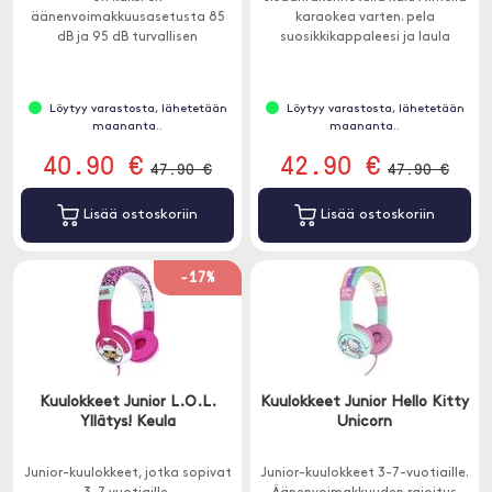
äänenvoimakkuusasetusta 85
karaokea varten. pela
dB ja 95 dB turvallisen
suosikkikappaleesi ja laula
äänenvoimakkuuden
mukana! Mikrofoni, joka toimii
rajoittamiseksi kaikissa
mikrofonina, pela ja äänenä.
ympäristöissä. Sopii yli 3-
Löytyy varastosta, lähetetään
Löytyy varastosta, lähetetään
vuotiaille lapsille.
maananta..
maananta..
40.90 €
42.90 €
47.90 €
47.90 €
Lisää ostoskoriin
Lisää ostoskoriin
-17%
Kuulokkeet Junior L.O.L.
Kuulokkeet Junior Hello Kitty
Yllätys! Keula
Unicorn
Junior-kuulokkeet, jotka sopivat
Junior-kuulokkeet 3-7-vuotiaille.