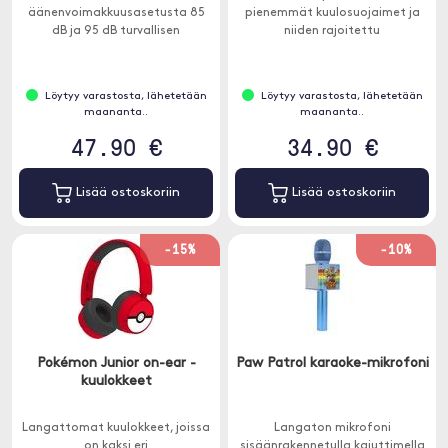
äänenvoimakkuusasetusta 85
pienemmät kuulosuojaimet ja
dB ja 95 dB turvallisen
niiden rajoitettu
äänenvoimakkuuden
äänenvoimakkuus 85 dB
rajoittamiseksi kaikissa
suojaamaan herkkiä tärykalvoja.
ympäristöissä. Sopii yli 3-
Löytyy varastosta, lähetetään
Löytyy varastosta, lähetetään
vuotiaille lapsille.
maananta..
maananta..
47.90 €
34.90 €
Lisää ostoskoriin
Lisää ostoskoriin
-15%
-10%
Pokémon Junior on-ear -
Paw Patrol karaoke-mikrofoni
kuulokkeet
Langattomat kuulokkeet, joissa
Langaton mikrofoni
on kaksi eri
sisäänrakennetulla kaiuttimella