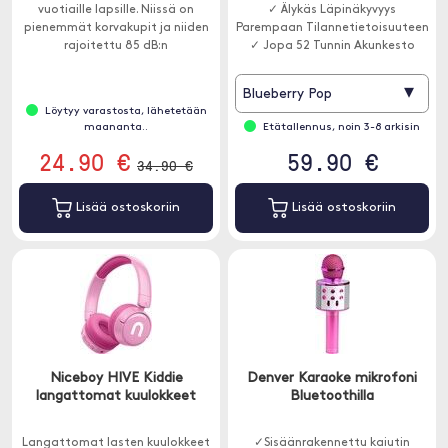
vuotiaille lapsille. Niissä on
✓ Älykäs Läpinäkyvyys
pienemmät korvakupit ja niiden
Parempaan Tilannetietoisuuteen
rajoitettu 85 dB:n
✓ Jopa 52 Tunnin Akunkesto
äänenvoimakkuus suojaamaan
herkkiä tärykalvoja.
▾
Blueberry Pop
Löytyy varastosta, lähetetään
maananta..
Etätallennus, noin 3-8 arkisin
24.90 €
59.90 €
34.90 €
Lisää ostoskoriin
Lisää ostoskoriin
Niceboy HIVE Kiddie
Denver Karaoke mikrofoni
langattomat kuulokkeet
Bluetoothilla
Langattomat lasten kuulokkeet
✓Sisäänrakennettu kaiutin