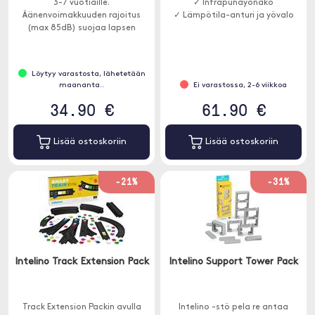
3-7 vuotiaille.
✓ Infrapunayönäkö
Äänenvoimakkuuden rajoitus
✓ Lämpötila-anturi ja yövalo
(max 85dB) suojaa lapsen
korvia.
Löytyy varastosta, lähetetään
maananta..
Ei varastossa, 2-6 viikkoa
34.90 €
61.90 €
Lisää ostoskoriin
Lisää ostoskoriin
-21%
-31%
Intelino Track Extension Pack
Intelino Support Tower Pack
Track Extension Packin avulla
Intelino -stö pela re antaa