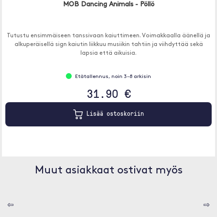
MOB Dancing Animals - Pöllö
Tutustu ensimmäiseen tanssivaan kaiuttimeen. Voimakkaalla äänellä ja
alkuperäisellä sign kaiutin liikkuu musiikin tahtiin ja viihdyttää sekä
lapsia että aikuisia.
Etätallennus, noin 3-8 arkisin
31.90 €
Lisää ostoskoriin
Muut asiakkaat ostivat myös
⇦
⇨