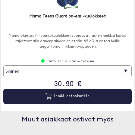
Hama Teens Guard on-ear -kuulokkeet
Nämä bluetooth-stereokuulokkeet suojaavat lasten herkkiä korvia
rajoittamalla äänenpaineen enintään. 85 dB ja antaa heille
langattoman liikkumisvapauden.
Etätallennus, noin 3-8 arkisin
▾
Sininen
30.90 €
Lisää ostoskoriin
Muut asiakkaat ostivat myös