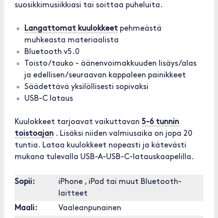
suosikkimusiikkiasi tai soittaa puheluita.
Langattomat kuulokkeet
pehmeästä
muhkeasta materiaalista
Bluetooth v5.0
Toisto/tauko - äänenvoimakkuuden lisäys/alas
ja edellisen/seuraavan kappaleen painikkeet
Säädettävä yksilöllisesti sopivaksi
USB-C lataus
Kuulokkeet tarjoavat vaikuttavan
5-6 tunnin
toistoajan
. Lisäksi niiden valmiusaika on jopa 20
tuntia. Lataa kuulokkeet nopeasti ja kätevästi
mukana tulevalla USB-A-USB-C-latauskaapelilla.
Sopii:
iPhone , iPad tai muut Bluetooth-
laitteet
Maali:
Vaaleanpunainen