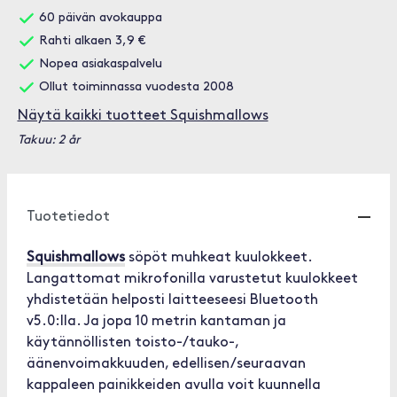
60 päivän avokauppa
Rahti alkaen 3,9 €
Nopea asiakaspalvelu
Ollut toiminnassa vuodesta 2008
Näytä kaikki tuotteet Squishmallows
Takuu: 2 år
Tuotetiedot
Squishmallows
söpöt muhkeat kuulokkeet.
Langattomat mikrofonilla varustetut kuulokkeet
yhdistetään helposti laitteeseesi Bluetooth
v5.0:lla. Ja jopa 10 metrin kantaman ja
käytännöllisten toisto-/tauko-,
äänenvoimakkuuden, edellisen/seuraavan
kappaleen painikkeiden avulla voit kuunnella