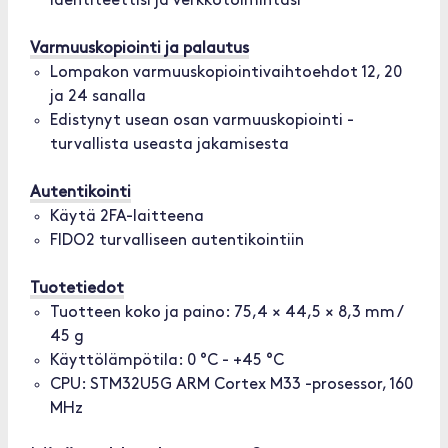
identiteettisi ja verkkotoimintasi
Varmuuskopiointi ja palautus
Lompakon varmuuskopiointivaihtoehdot 12, 20
ja 24 sanalla
Edistynyt usean osan varmuuskopiointi -
turvallista useasta jakamisesta
Autentikointi
Käytä 2FA-laitteena
FIDO2 turvalliseen autentikointiin
Tuotetiedot
Tuotteen koko ja paino: 75,4 × 44,5 × 8,3 mm /
45 g
Käyttölämpötila: 0 °C - +45 °C
CPU: STM32U5G ARM Cortex M33 -prosessor, 160
MHz