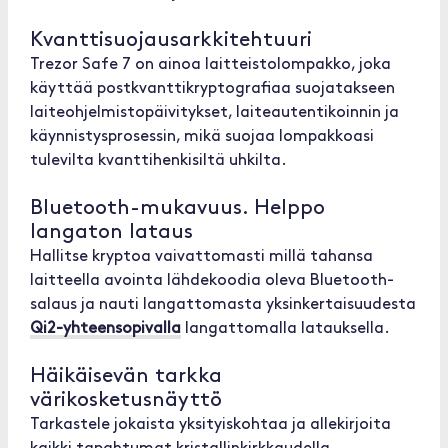
Kvanttisuojausarkkitehtuuri
Trezor Safe 7 on ainoa laitteistolompakko, joka
käyttää postkvanttikryptografiaa suojatakseen
laiteohjelmistopäivitykset, laiteautentikoinnin ja
käynnistysprosessin, mikä suojaa lompakkoasi
tulevilta kvanttihenkisiltä uhkilta.
Bluetooth-mukavuus. Helppo
langaton lataus
Hallitse kryptoa vaivattomasti millä tahansa
laitteella avointa lähdekoodia oleva Bluetooth-
salaus ja nauti langattomasta yksinkertaisuudesta
Qi2-yhteensopivalla
langattomalla latauksella.
Häikäisevän tarkka
värikosketusnäyttö
Tarkastele jokaista yksityiskohtaa ja allekirjoita