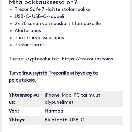
Mitä pakkauksessa on?
Trezor Safe 7 -laitteistolompakko
USB-C- USB-C-kaapeli
2× 20 sanan varmuuskortit lompakoille
Aloitusopas
Tuoteturvallisuusopas
Trezor-tarrat
Tuetut kryptovaluutat:
https://trezor.io/coins
Turvallisuussyistä Trezorille ei hyväksytä
palautuksia.
Yhteensopivu
iPhone, Mac, PC tai muut
us:
älypuhelimet
Väri:
Harmaa
Yhteys:
Bluetooth, USB-C