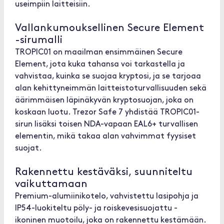
useimpiin laitteisiin.
Vallankumouksellinen Secure Element
-sirumalli
TROPIC01 on maailman ensimmäinen Secure
Element, jota kuka tahansa voi tarkastella ja
vahvistaa, kuinka se suojaa kryptosi, ja se tarjoaa
alan kehittyneimmän laitteistoturvallisuuden sekä
äärimmäisen läpinäkyvän kryptosuojan, joka on
koskaan luotu. Trezor Safe 7 yhdistää TROPIC01-
sirun lisäksi toisen NDA-vapaan EAL6+ turvallisen
elementin, mikä takaa alan vahvimmat fyysiset
suojat.
Rakennettu kestäväksi, suunniteltu
vaikuttamaan
Premium-alumiinikotelo, vahvistettu lasipohja ja
IP54-luokiteltu pöly- ja roiskevesisuojattu -
ikoninen muotoilu, joka on rakennettu kestämään.