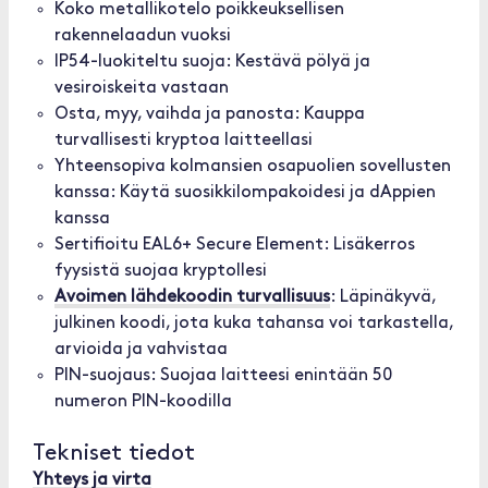
Koko metallikotelo poikkeuksellisen
rakennelaadun vuoksi
IP54-luokiteltu suoja: Kestävä pölyä ja
vesiroiskeita vastaan
Osta, myy, vaihda ja panosta: Kauppa
turvallisesti kryptoa laitteellasi
Yhteensopiva kolmansien osapuolien sovellusten
kanssa: Käytä suosikkilompakoidesi ja dAppien
kanssa
Sertifioitu EAL6+ Secure Element: Lisäkerros
fyysistä suojaa kryptollesi
Avoimen lähdekoodin turvallisuus
: Läpinäkyvä,
julkinen koodi, jota kuka tahansa voi tarkastella,
arvioida ja vahvistaa
PIN-suojaus: Suojaa laitteesi enintään 50
numeron PIN-koodilla
Tekniset tiedot
Yhteys ja virta