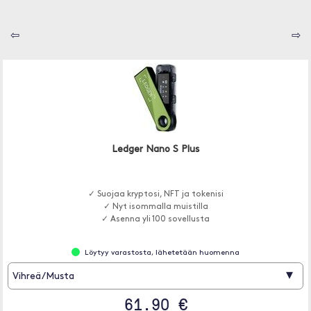
⇦
⇨
Ledger Nano S Plus
✓ Suojaa kryptosi, NFT ja tokenisi
✓ Nyt isommalla muistilla
✓ Asenna yli 100 sovellusta
Löytyy varastosta, lähetetään huomenna
▾
Vihreä/Musta
61.90 €