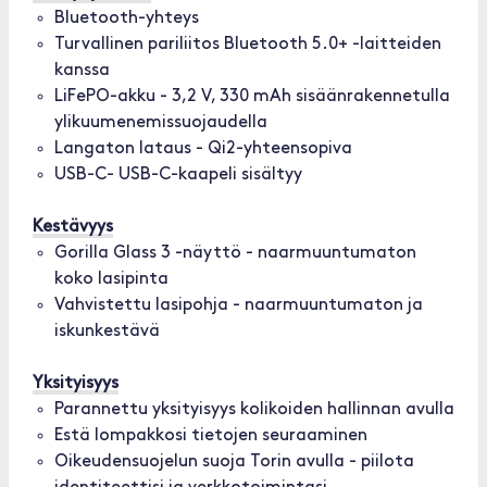
Bluetooth-yhteys
Turvallinen pariliitos Bluetooth 5.0+ -laitteiden
kanssa
LiFePO-akku - 3,2 V, 330 mAh sisäänrakennetulla
ylikuumenemissuojaudella
Langaton lataus - Qi2-yhteensopiva
USB-C- USB-C-kaapeli sisältyy
Kestävyys
Gorilla Glass 3 -näyttö - naarmuuntumaton
koko lasipinta
Vahvistettu lasipohja - naarmuuntumaton ja
iskunkestävä
Yksityisyys
Parannettu yksityisyys kolikoiden hallinnan avulla
Estä lompakkosi tietojen seuraaminen
Oikeudensuojelun suoja Torin avulla - piilota