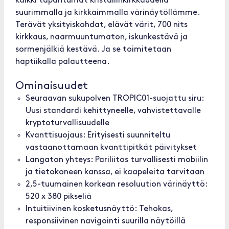
kaikki tapahtumat kristallinkirkkaudella
suurimmalla ja kirkkaimmalla värinäytöllämme.
Terävät yksityiskohdat, elävät värit, 700 nits
kirkkaus, naarmuuntumaton, iskunkestävä ja
sormenjälkiä kestävä. Ja se toimitetaan
haptiikalla palautteena.
Ominaisuudet
Seuraavan sukupolven TROPIC01-suojattu siru:
Uusi standardi kehittyneelle, vahvistettavalle
kryptoturvallisuudelle
Kvanttisuojaus: Erityisesti suunniteltu
vastaanottamaan kvanttipitkät päivitykset
Langaton yhteys: Pariliitos turvallisesti mobiilin
ja tietokoneen kanssa, ei kaapeleita tarvitaan
2,5-tuumainen korkean resoluution värinäyttö:
520 x 380 pikseliä
Intuitiivinen kosketusnäyttö: Tehokas,
responsiivinen navigointi suurilla näytöillä