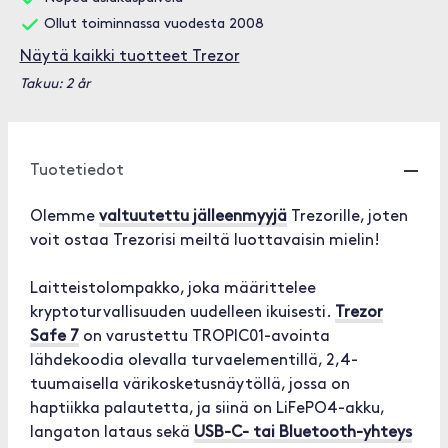
Ollut toiminnassa vuodesta 2008
Näytä kaikki tuotteet Trezor
Takuu: 2 år
Tuotetiedot
Olemme
valtuutettu jälleenmyyjä
Trezorille, joten
voit ostaa Trezorisi meiltä luottavaisin mielin!
Laitteistolompakko, joka määrittelee
kryptoturvallisuuden uudelleen ikuisesti.
Trezor
Safe 7
on varustettu TROPIC01-avointa
lähdekoodia olevalla turvaelementillä, 2,4-
tuumaisella värikosketusnäytöllä, jossa on
haptiikka palautetta, ja siinä on LiFePO4-akku,
langaton lataus sekä
USB-C- tai Bluetooth-yhteys