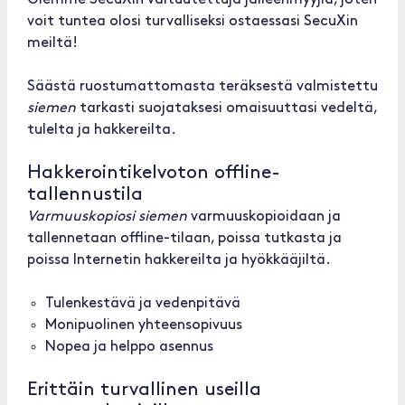
Olemme SecuXin valtuutettuja jälleenmyyjiä, joten
voit tuntea olosi turvalliseksi ostaessasi SecuXin
meiltä!
Säästä ruostumattomasta teräksestä valmistettu
siemen
tarkasti suojataksesi omaisuuttasi vedeltä,
tulelta ja hakkereilta.
Hakkerointikelvoton offline-
tallennustila
Varmuuskopiosi siemen
varmuuskopioidaan ja
tallennetaan offline-tilaan, poissa tutkasta ja
poissa Internetin hakkereilta ja hyökkääjiltä.
Tulenkestävä ja vedenpitävä
Monipuolinen yhteensopivuus
Nopea ja helppo asennus
Erittäin turvallinen useilla