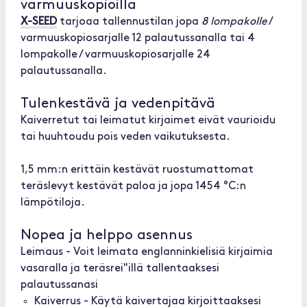
varmuuskopioilla
X-SEED
tarjoaa tallennustilan jopa
8 lompakolle
/
varmuuskopiosarjalle 12 palautussanalla tai 4
lompakolle / varmuuskopiosarjalle 24
palautussanalla.
Tulenkestävä ja vedenpitävä
Kaiverretut tai leimatut kirjaimet eivät vaurioidu
tai huuhtoudu pois veden vaikutuksesta.
1,5 mm:n erittäin kestävät ruostumattomat
teräslevyt kestävät paloa ja jopa 1454 °C:n
lämpötiloja.
Nopea ja helppo asennus
Leimaus - Voit leimata englanninkielisiä kirjaimia
vasaralla ja teräsrei"illä tallentaaksesi
palautussanasi
Kaiverrus - Käytä kaivertajaa kirjoittaaksesi