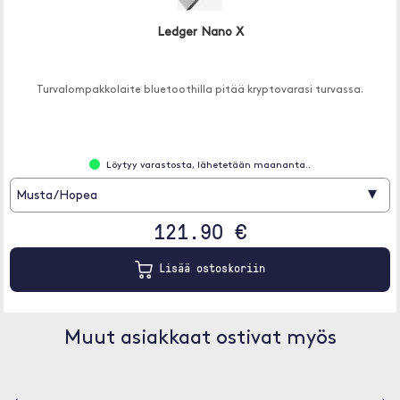
Ledger Nano X
Turvalompakkolaite bluetoothilla pitää kryptovarasi turvassa.
Löytyy varastosta, lähetetään maananta..
▾
Musta/Hopea
121.90 €
Lisää ostoskoriin
Muut asiakkaat ostivat myös