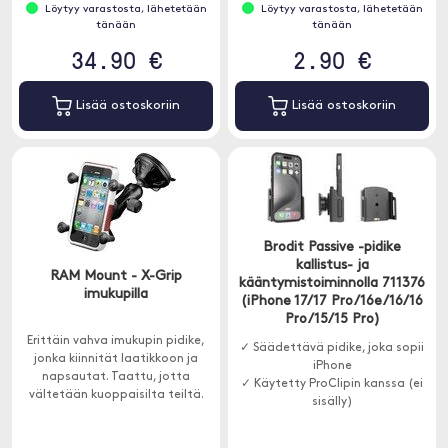
Löytyy varastosta, lähetetään
Löytyy varastosta, lähetetään
tänään
tänään
34.90 €
2.90 €
Lisää ostoskoriin
Lisää ostoskoriin
Brodit Passive -pidike
kallistus- ja
RAM Mount - X-Grip
kääntymistoiminnolla 711376
imukupilla
(iPhone 17/17 Pro/16e/16/16
Pro/15/15 Pro)
Erittäin vahva imukupin pidike,
✓ Säädettävä pidike, joka sopii
jonka kiinnität laatikkoon ja
iPhone
napsautat. Taattu, jotta
✓ Käytetty ProClipin kanssa (ei
vältetään kuoppaisilta teiltä.
sisälly)