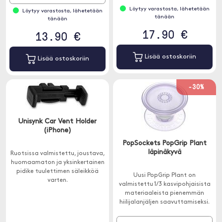
Löytyy varastosta, lähetetään
Löytyy varastosta, lähetetään
tänään
tänään
17.90 €
13.90 €
Lisää ostoskoriin
Lisää ostoskoriin
-30%
Unisynk Car Vent Holder
(iPhone)
PopSockets PopGrip Plant
läpinäkyvä
Ruotsissa valmistettu, joustava,
huomaamaton ja yksinkertainen
pidike tuulettimen säleikköä
Uusi PopGrip Plant on
varten.
valmistettu 1/3 kasvipohjaisista
materiaaleista pienemmän
hiilijalanjäljen saavuttamiseksi.