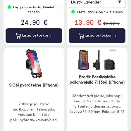
▾
Dusty Lavender
Löytyy varastosta, lähetetään
tänään
Etätallennus, noin 3-8 arkisin
24.90 €
13.90 €
19.90 €
Lisää ostoskoriin
Lisää ostoskoriin
Brodit Passiivipidike
pallonivelellä 711368 (iPhone)
SiGN pyöräteline (iPhone)
Säädettävä pidike, joka sopii
kuorilla/skineillä suojatuille
Vahva ja joustava
laitteille, joiden mitat ovat:
matkapuhelinteline, joka
Leveys: 75-89 mm, Paksuus: 8-12
voidaan kiinnittää
mm.
polkupyörään, vaunuihin tai
moottoripyörään.