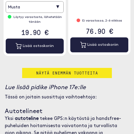
▾
Musta
Löytyy varastosta, lähetetään
Ei varastossa, 2-6 viikkoa
tänään
76.90 €
19.90 €
Lisää ostoskoriin
Lisää ostoskoriin
NÄYTÄ ENEMMÄN TUOTTEITA
Lue lisää pidike iPhone 17e:lle
Tässä on joitain suosittuja vaihtoehtoja:
Autotelineet
Yksi
autoteline
tekee GPS:n käytöstä ja handsfree-
puheluiden hoitamisesta vaivatonta ja turvallista
ajon aikana. Se pitää puhelimen vakaana ja