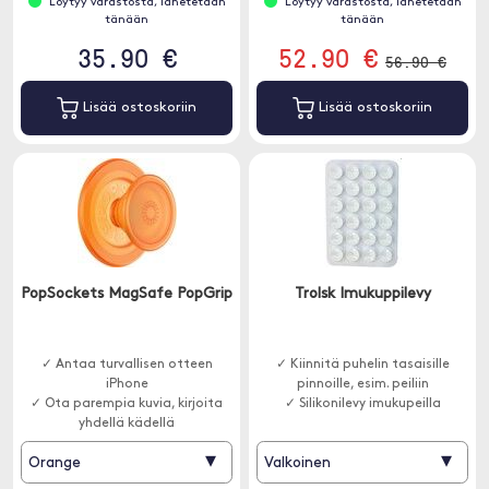
Löytyy varastosta, lähetetään
Löytyy varastosta, lähetetään
tänään
tänään
35.90 €
52.90 €
56.90 €
Lisää ostoskoriin
Lisää ostoskoriin
PopSockets MagSafe PopGrip
Trolsk Imukuppilevy
✓ Antaa turvallisen otteen
✓ Kiinnitä puhelin tasaisille
iPhone
pinnoille, esim. peiliin
✓ Ota parempia kuvia, kirjoita
✓ Silikonilevy imukupeilla
yhdellä kädellä
▾
▾
Orange
Valkoinen