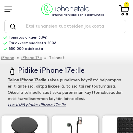
0
iPhone-tarvikkeiden asiantuntija
Toimitus alkaen 3.9€
Tarvikkeet vuodesta 2008
850 000 asiakasta
iPhone
»
iPhone 17e
» Telineet
Pidike iPhone 17e:lle
Teline iPhone 17e:lle
tekee puhelimen käytöstä helpompaa
eri tilanteissa, olitpa liikkeellä, töissä tai rentoutumassa.
Oikealla telineellä saat sekä paremman käyttömukavuuden
että turvallisemman käytön laitteellesi.
Lue lisää pidike iPhone 17e:lle