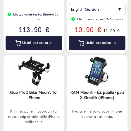
▾
English Garden
Löytyy varastosta, lähetetään
tänään
Etätallennus, noin 3-8 arkisin
113.90 €
10.90 €
11.90 €
Lisää ostoskoriin
Lisää ostoskoriin
Gub Pro2 Bike Mount for
RAM Mount - EZ päällä / pois
iPhone
X-Gripillä (iPhone)
Kiinnitä puhelin pyörään tai
Pyöräteline, joka sopii iPhone
moottoripyörään tällä iPhone
kannella tai ilman.
pidikkeellä.