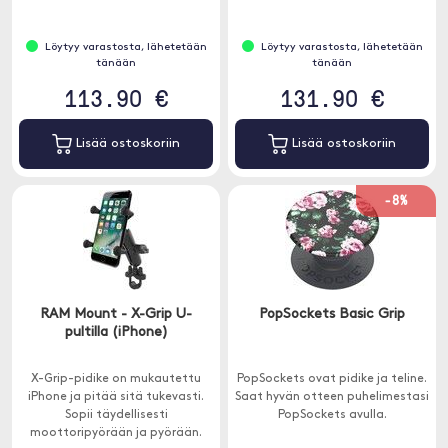
Löytyy varastosta, lähetetään
Löytyy varastosta, lähetetään
tänään
tänään
113.90 €
131.90 €
Lisää ostoskoriin
Lisää ostoskoriin
-8%
RAM Mount - X-Grip U-
PopSockets Basic Grip
pultilla (iPhone)
X-Grip-pidike on mukautettu
PopSockets ovat pidike ja teline.
iPhone ja pitää sitä tukevasti.
Saat hyvän otteen puhelimestasi
Sopii täydellisesti
PopSockets avulla.
moottoripyörään ja pyörään.