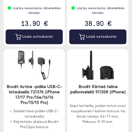
Löytyy varastosta, lähetetään
Löytyy varastosta, lähetetään
tänään
tänään
13.90 €
38.90 €
Lisää ostoskoriin
Lisää ostoskoriin
Brodit Active -pidike USB-C-
Brodit Kiinteä teline
latauksella 721376 (iPhone
pallonivelellä 511308 (iPhone)
17/17 Pro/16e/16/16
Pro/15/15 Pro)
Sopii laitteille, joiden mitat ovat
✓ Säädettävä pidike USB-C-
suojakuoren/-kalvon kanssa tai
latauksella
ilman: Leveys: 62-77 mm,
✓ Käytetään yhdessä Brodit
Paksuus: 9-13 mm.
ProClipin kanssa