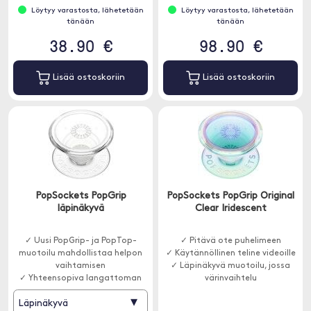
Löytyy varastosta, lähetetään
Löytyy varastosta, lähetetään
tänään
tänään
38.90 €
98.90 €
Lisää ostoskoriin
Lisää ostoskoriin
PopSockets PopGrip
PopSockets PopGrip Original
läpinäkyvä
Clear Iridescent
✓ Uusi PopGrip- ja PopTop-
✓ Pitävä ote puhelimeen
muotoilu mahdollistaa helpon
✓ Käytännöllinen teline videoille
vaihtamisen
✓ Läpinäkyvä muotoilu, jossa
✓ Yhteensopiva langattoman
värinvaihtelu
latauksen kanssa
▾
Läpinäkyvä