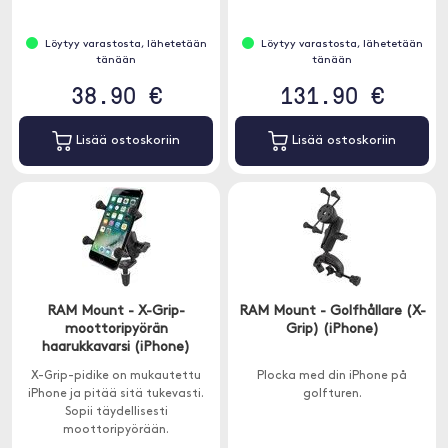
Löytyy varastosta, lähetetään
Löytyy varastosta, lähetetään
tänään
tänään
38.90 €
131.90 €
Lisää ostoskoriin
Lisää ostoskoriin
RAM Mount - X-Grip-
RAM Mount - Golfhållare (X-
moottoripyörän
Grip) (iPhone)
haarukkavarsi (iPhone)
X-Grip-pidike on mukautettu
Plocka med din iPhone på
iPhone ja pitää sitä tukevasti.
golfturen.
Sopii täydellisesti
moottoripyörään.