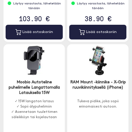
Löytyy varastosta, lähetetään
Löytyy varastosta, lähetetään
tänään
tänään
103.90 €
38.90 €
Lisää ostoskoriin
Lisää ostoskoriin
Moobio Autoteline
RAM Mount -kiinnike - X-Grip
puhelimelle Langattomalla
ruuvikiinnityksellä (iPhone)
Latauksella 15W
✓ 15W langaton lataus
Tukeva pidike, joka sopii
✓ Sopii älypuhelimiin
erinomaisesti autoon.
✓ Asennetaan tuulettimen
säleikköyn tai kojelautaan