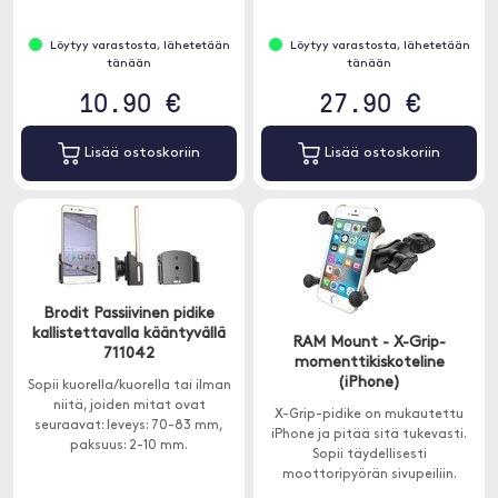
Löytyy varastosta, lähetetään
Löytyy varastosta, lähetetään
tänään
tänään
10.90 €
27.90 €
Lisää ostoskoriin
Lisää ostoskoriin
Brodit Passiivinen pidike
kallistettavalla kääntyvällä
RAM Mount - X-Grip-
711042
momenttikiskoteline
(iPhone)
Sopii kuorella/kuorella tai ilman
niitä, joiden mitat ovat
X-Grip-pidike on mukautettu
seuraavat: leveys: 70-83 mm,
iPhone ja pitää sitä tukevasti.
paksuus: 2-10 mm.
Sopii täydellisesti
moottoripyörän sivupeiliin.