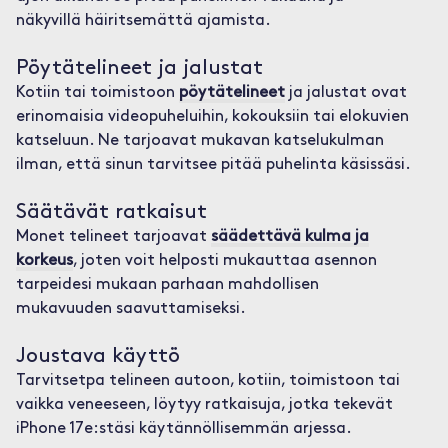
näkyvillä häiritsemättä ajamista.
Pöytätelineet ja jalustat
Kotiin tai toimistoon
pöytätelineet
ja jalustat ovat
erinomaisia videopuheluihin, kokouksiin tai elokuvien
katseluun. Ne tarjoavat mukavan katselukulman
ilman, että sinun tarvitsee pitää puhelinta käsissäsi.
Säätävät ratkaisut
Monet telineet tarjoavat
säädettävä kulma ja
korkeus
, joten voit helposti mukauttaa asennon
tarpeidesi mukaan parhaan mahdollisen
mukavuuden saavuttamiseksi.
Joustava käyttö
Tarvitsetpa telineen autoon, kotiin, toimistoon tai
vaikka veneeseen, löytyy ratkaisuja, jotka tekevät
iPhone 17e:stäsi käytännöllisemmän arjessa.