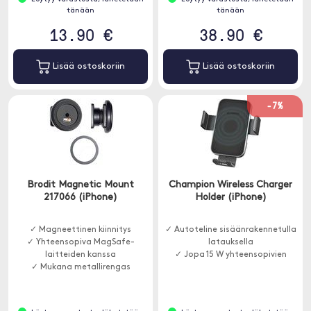
tänään
tänään
13.90 €
38.90 €
Lisää ostoskoriin
Lisää ostoskoriin
-7%
Brodit Magnetic Mount
Champion Wireless Charger
217066 (iPhone)
Holder (iPhone)
✓ Magneettinen kiinnitys
✓ Autoteline sisäänrakennetulla
✓ Yhteensopiva MagSafe-
latauksella
laitteiden kanssa
✓ Jopa 15 W yhteensopivien
✓ Mukana metallirengas