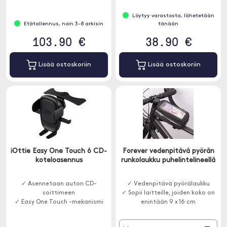
Löytyy varastosta, lähetetään
Etätallennus, noin 3-8 arkisin
tänään
103.90 €
38.90 €
Lisää ostoskoriin
Lisää ostoskoriin
iOttie Easy One Touch 6 CD-
Forever vedenpitävä pyörän
koteloasennus
runkolaukku puhelintelineellä
✓ Asennetaan auton CD-
✓ Vedenpitävä pyörälaukku
soittimeen
✓ Sopii laitteille, joiden koko on
✓ Easy One Touch -mekanismi
enintään 9 x 16 cm