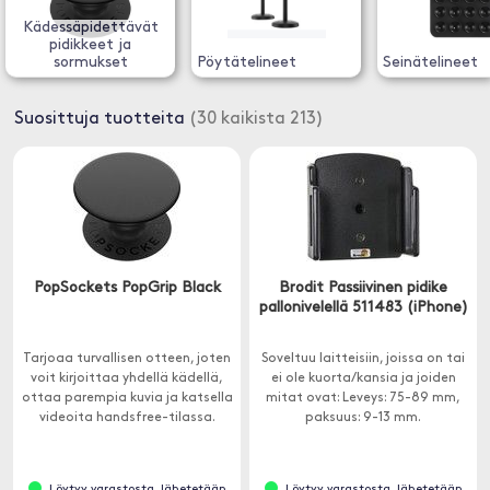
Kädessäpidettävät
pidikkeet ja
sormukset
Pöytätelineet
Seinätelineet
Suosittuja tuotteita
(30 kaikista 213)
PopSockets PopGrip Black
Brodit Passiivinen pidike
pallonivelellä 511483 (iPhone)
Tarjoaa turvallisen otteen, joten
Soveltuu laitteisiin, joissa on tai
voit kirjoittaa yhdellä kädellä,
ei ole kuorta/kansia ja joiden
ottaa parempia kuvia ja katsella
mitat ovat: Leveys: 75-89 mm,
videoita handsfree-tilassa.
paksuus: 9-13 mm.
Löytyy varastosta, lähetetään
Löytyy varastosta, lähetetään