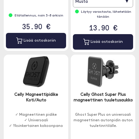
▾
Musta
Löytyy varastosta, lähetetään
Etätallennus, noin 3-8 arkisin
tänään
35.90 €
13.90 €
Lisää ostoskoriin
Lisää ostoskoriin
Celly Magneettipidike
Celly Ghost Super Plus
Koti/Auto
magneettinen tuuletusaukko
✓ Magneettinen pidike
Ghost Super Plus on universaali
✓ Universaali
magneettinen autonpidin auton
✓ Yksinkertainen kokoonpano
tuuletinritilälle.