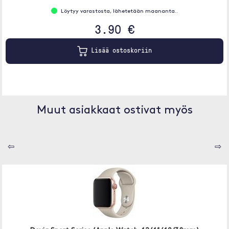
Löytyy varastosta, lähetetään maananta..
3.90 €
Lisää ostoskoriin
Muut asiakkaat ostivat myös
⇦
⇨