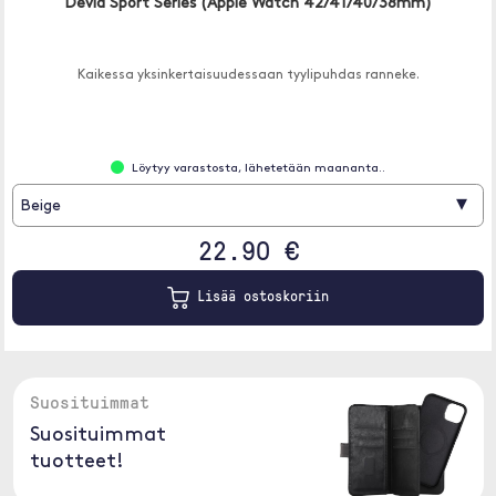
Devia Sport Series (Apple Watch 42/41/40/38mm)
Kaikessa yksinkertaisuudessaan tyylipuhdas ranneke.
Löytyy varastosta, lähetetään maananta..
▾
Beige
22.90 €
Lisää ostoskoriin
Suosituimmat
Suosituimmat
tuotteet!