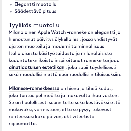
Elegantti muotoilu
Säädettävä pituus
Tyylikäs muotoilu
Milanolainen Apple Watch -ranneke on elegantti ja
hienostunut päivitys älykellollesi, jossa yhdistyvät
ajaton muotoilu ja moderni toiminnallisuus.
Italialaisesta käsityötaidosta ja milanolaisista
kudontatekniikoista inspiroitunut ranneke tarjoaa
ainutlaatuisen estetiikan
, joka sopii täydellisesti
sekä muodollisiin että epämuodollisiin tilaisuuksiin.
Milanese-rannekkeessa
on hieno ja tiheä kudos,
joka tuntuu pehmeältä ja mukavalta ihoa vasten.
Se on huolellisesti suunniteltu sekä kestäväksi että
mukavaksi, varmistaen, että se pysyy tukevasti
ranteessasi koko päivän, aktiviteetista
riippumatta.