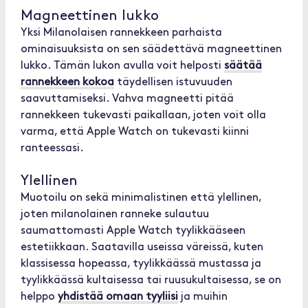
Magneettinen lukko
Yksi Milanolaisen rannekkeen parhaista
ominaisuuksista on sen säädettävä magneettinen
lukko. Tämän lukon avulla voit helposti
säätää
rannekkeen kokoa
täydellisen istuvuuden
saavuttamiseksi. Vahva magneetti pitää
rannekkeen tukevasti paikallaan, joten voit olla
varma, että Apple Watch on tukevasti kiinni
ranteessasi.
Ylellinen
Muotoilu on sekä minimalistinen että ylellinen,
joten milanolainen ranneke sulautuu
saumattomasti Apple Watch tyylikkääseen
estetiikkaan. Saatavilla useissa väreissä, kuten
klassisessa hopeassa, tyylikkäässä mustassa ja
tyylikkäässä kultaisessa tai ruusukultaisessa, se on
helppo
yhdistää omaan tyyliisi
ja muihin