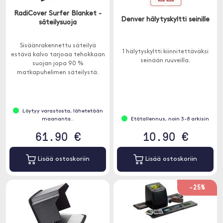
RadiCover Surfer Blanket -
Denver hälytyskyltti seinille
säteilysuoja
Sisäänrakennettu säteilyä
1 hälytyskyltti kiinnitettäväksi
estävä kalvo tarjoaa tehokkaan
seinään ruuveilla.
suojan jopa 90 %
matkapuhelimen säteilystä.
Löytyy varastosta, lähetetään
maananta..
Etätallennus, noin 3-8 arkisin
61.90 €
10.90 €
Lisää ostoskoriin
Lisää ostoskoriin
-25%