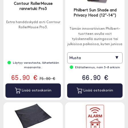
Contour RollerMouse
rannetuki Pro3
Philbert Sun Shade and
Privacy Hood (12"-14")
Extra handdsskydd asti Contour
RollerMouse Pro3.
Tämän innovatiivisen Philbert-
tuotteen avulla voit
työskennellä auringossa tai
julkisissa paikoissa, kuten junissa
tai lentokoneissa, uhraamatta
yksityisyyttäsi samalla, kun
▾
Musta
peität näyttöäsi auringon
Löytyy varastosta, lähetetään
säteiltä.
maananta..
Etätallennus, noin 3-8 arkisin
65.90 €
66.90 €
75.90 €
Lisää ostoskoriin
Lisää ostoskoriin