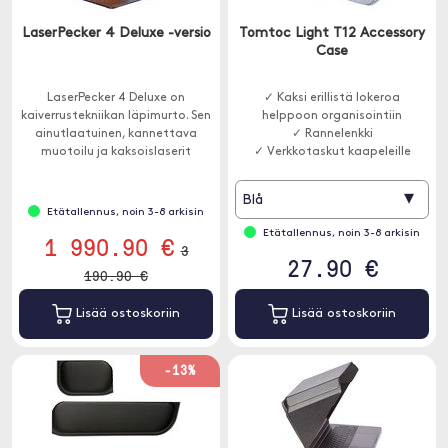
LaserPecker 4 Deluxe -versio
Tomtoc Light T12 Accessory
Case
LaserPecker 4 Deluxe on
✓ Kaksi erillistä lokeroa
kaiverrustekniikan läpimurto. Sen
helppoon organisointiin
ainutlaatuinen, kannettava
✓ Rannelenkki
muotoilu ja kaksoislaserit
✓ Verkkotaskut kaapeleille
mahdollistavat työskentelyn
erilaisten materiaalien kanssa.
▾
Blå
Etätallennus, noin 3-8 arkisin
Etätallennus, noin 3-8 arkisin
1 990.90 €
3
27.90 €
190.90 €
Lisää ostoskoriin
Lisää ostoskoriin
-13%