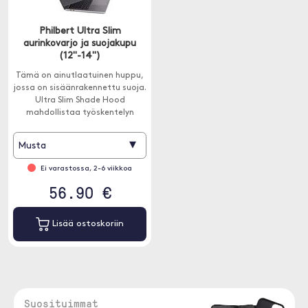
Philbert Ultra Slim
aurinkovarjo ja suojakupu
(12"-14")
Tämä on ainutlaatuinen huppu,
jossa on sisäänrakennettu suoja.
Ultra Slim Shade Hood
mahdollistaa työskentelyn
ulkona auringossa tai
yksityisyyden suojaan julkisilla
▾
Musta
paikoilla, kuten junissa,
lentokoneissa tai kahviloissa.
Ei varastossa, 2-6 viikkoa
56.90 €
Lisää ostoskoriin
Suosituimmat