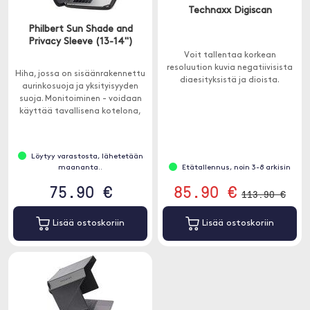
Technaxx Digiscan
Philbert Sun Shade and
Privacy Sleeve (13-14")
Voit tallentaa korkean
resoluution kuvia negatiivisista
Hiha, jossa on sisäänrakennettu
diaesityksistä ja dioista.
aurinkosuoja ja yksityisyyden
suoja. Monitoiminen - voidaan
käyttää tavallisena kotelona,
aurinkosuojana ja yksityisyyden
suojana.
Löytyy varastosta, lähetetään
maananta..
Etätallennus, noin 3-8 arkisin
75.90 €
85.90 €
113.90 €
Lisää ostoskoriin
Lisää ostoskoriin