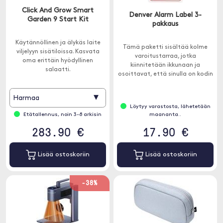
Click And Grow Smart
Denver Alarm Label 3-
Garden 9 Start Kit
pakkaus
Käytännöllinen ja älykäs laite
Tämä paketti sisältää kolme
viljelyyn sisätiloissa. Kasvata
varoitustarraa, jotka
oma erittäin hyödyllinen
kiinnitetään ikkunaan ja
salaatti.
osoittavat, että sinulla on kodin
hälytysjärjestelmä.
▾
Harmaa
Löytyy varastosta, lähetetään
Etätallennus, noin 3-8 arkisin
maananta..
283.90 €
17.90 €
Lisää ostoskoriin
Lisää ostoskoriin
-38%