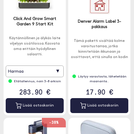
Click And Grow Smart
Denver Alarm Label 3-
Garden 9 Start Kit
pakkaus
Käytännöllinen ja älykäs laite
Tämä paketti sisältää kolme
viljelyyn sisätiloissa. Kasvata
varoitustarraa, jotka
oma erittäin hyödyllinen
kiinnitetään ikkunaan ja
salaatti.
osoittavat, että sinulla on kodin
hälytysjärjestelmä.
▾
Harmaa
Löytyy varastosta, lähetetään
Etätallennus, noin 3-8 arkisin
maananta..
283.90 €
17.90 €
Lisää ostoskoriin
Lisää ostoskoriin
-38%