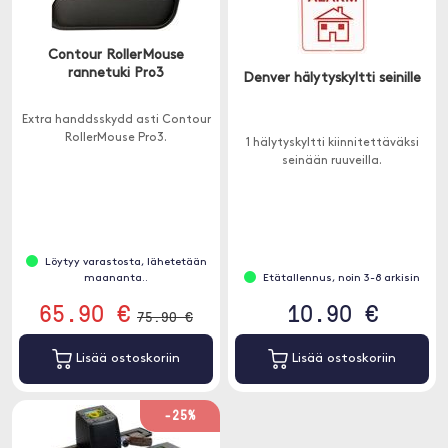
Contour RollerMouse
rannetuki Pro3
Denver hälytyskyltti seinille
Extra handdsskydd asti Contour
RollerMouse Pro3.
1 hälytyskyltti kiinnitettäväksi
seinään ruuveilla.
Löytyy varastosta, lähetetään
maananta..
Etätallennus, noin 3-8 arkisin
65.90 €
10.90 €
75.90 €
Lisää ostoskoriin
Lisää ostoskoriin
-25%