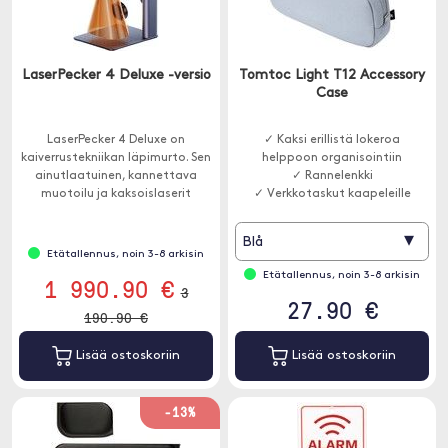
LaserPecker 4 Deluxe -versio
Tomtoc Light T12 Accessory
Case
LaserPecker 4 Deluxe on
✓ Kaksi erillistä lokeroa
kaiverrustekniikan läpimurto. Sen
helppoon organisointiin
ainutlaatuinen, kannettava
✓ Rannelenkki
muotoilu ja kaksoislaserit
✓ Verkkotaskut kaapeleille
mahdollistavat työskentelyn
erilaisten materiaalien kanssa.
▾
Blå
Etätallennus, noin 3-8 arkisin
Etätallennus, noin 3-8 arkisin
1 990.90 €
3
27.90 €
190.90 €
Lisää ostoskoriin
Lisää ostoskoriin
-13%