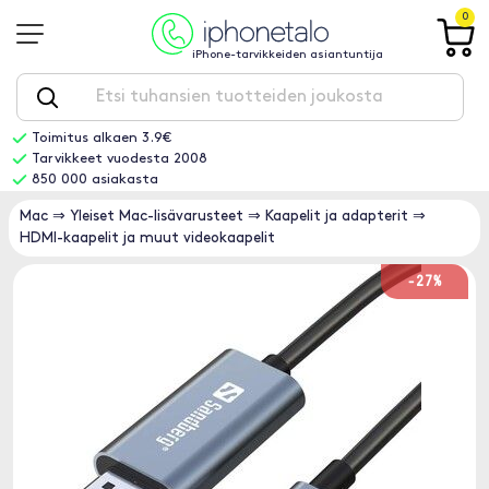
0
iPhone-tarvikkeiden asiantuntija
Toimitus alkaen 3.9€
Tarvikkeet vuodesta 2008
850 000 asiakasta
Mac
⇒
Yleiset Mac-lisävarusteet
⇒
Kaapelit ja adapterit
⇒
HDMI-kaapelit ja muut videokaapelit
-27%