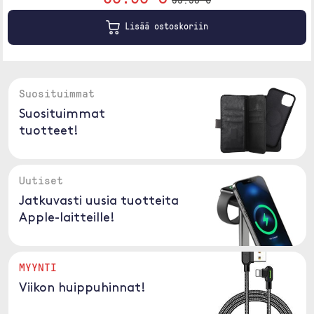
Lisää ostoskoriin
Suosituimmat
Suosituimmat
tuotteet!
Uutiset
Jatkuvasti uusia tuotteita
Apple-laitteille!
MYYNTI
Viikon huippuhinnat!