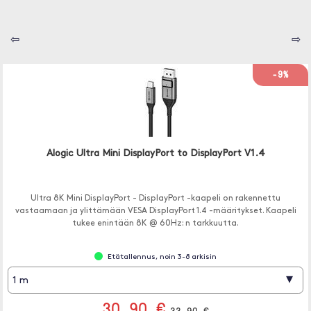
⇦
⇨
-9%
Alogic Ultra Mini DisplayPort to DisplayPort V1.4
Ultra 8K Mini DisplayPort - DisplayPort -kaapeli on rakennettu
vastaamaan ja ylittämään VESA DisplayPort 1.4 -määritykset. Kaapeli
tukee enintään 8K @ 60Hz: n tarkkuutta.
Etätallennus, noin 3-8 arkisin
▾
1 m
30.90 €
33.90 €