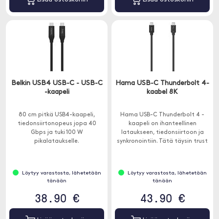
Belkin USB4 USB-C - USB-C
Hama USB-C Thunderbolt 4-
-kaapeli
kaabel 8K
80 cm pitkä USB4-kaapeli,
Hama USB-C Thunderbolt 4 -
tiedonsiirtonopeus jopa 40
kaapeli on ihanteellinen
Gbps ja tuki 100 W
lataukseen, tiedonsiirtoon ja
pikalataukselle.
synkronointiin. Tätä täysin trust
Thunderbolt-kaapelia voidaan
käyttää myös USB-C-
näyttökaapelina.
Löytyy varastosta, lähetetään
Löytyy varastosta, lähetetään
tänään
tänään
38.90 €
43.90 €