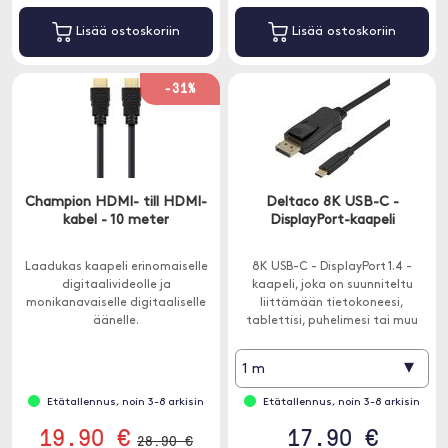
Lisää ostoskoriin
Lisää ostoskoriin
-31%
Champion HDMI- till HDMI-
Deltaco 8K USB-C -
kabel - 10 meter
DisplayPort-kaapeli
Laadukas kaapeli erinomaiselle
8K USB-C - DisplayPort 1.4 -
digitaalivideolle ja
kaapeli, joka on suunniteltu
monikanavaiselle digitaaliselle
liittämään tietokoneesi,
äänelle.
tablettisi, puhelimesi tai muu
USB-C-laite
televisioon/näyttöön.
▾
1 m
Etätallennus, noin 3-8 arkisin
Etätallennus, noin 3-8 arkisin
19.90 €
17.90 €
28.90 €