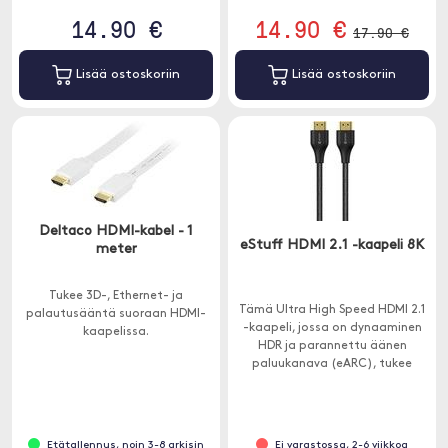
14.90 €
14.90 €
17.90 €
Lisää ostoskoriin
Lisää ostoskoriin
Deltaco HDMI-kabel - 1
eStuff HDMI 2.1 -kaapeli 8K
meter
Tukee 3D-, Ethernet- ja
Tämä Ultra High Speed HDMI 2.1
palautusääntä suoraan HDMI-
-kaapeli, jossa on dynaaminen
kaapelissa.
HDR ja parannettu äänen
paluukanava (eARC), tukee
resoluutioita jopa 10K.
Etätallennus, noin 3-8 arkisin
Ei varastossa, 2-6 viikkoa