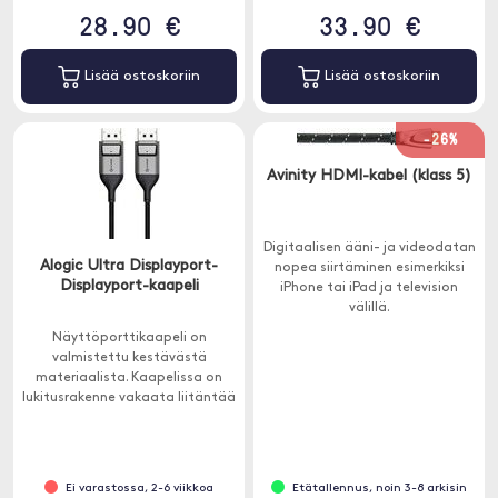
28.90 €
33.90 €
Lisää ostoskoriin
Lisää ostoskoriin
-26%
Avinity HDMI-kabel (klass 5)
Digitaalisen ääni- ja videodatan
Alogic Ultra Displayport-
nopea siirtäminen esimerkiksi
Displayport-kaapeli
iPhone tai iPad ja television
välillä.
Näyttöporttikaapeli on
valmistettu kestävästä
materiaalista. Kaapelissa on
lukitusrakenne vakaata liitäntää
varten, jota ei voida vetää irti
lukitessaan.
Ei varastossa, 2-6 viikkoa
Etätallennus, noin 3-8 arkisin