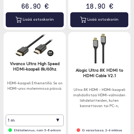
66.90 €
18.90 €
Lisää ostoskoriin
Lisää ostoskoriin
Vivanco Ultra High Speed
HDMI-kaapeli 8k/60hz
Alogic Ultra 8K HDMI to
HDMI Cable V2.1
HDMI-kaapeli Ethernetillä. Se on
HDMI-uros molemmissa päissä.
Ultra 8K HDMI - HDMI-kaapeli
mahdollistaa HDMI-valmiiden
lähdelaitteiden, kuten
kannettavan tai PC: n,
pelikonsolin, Blue Ray -soittimen,
Hi-Fi-vahvistimen jne.,
▾
1 m
Liittämisen yhteensopivaan
näyttöön.
Etätallennus, noin 3-8 arkisin
Ei varastossa, 2-6 viikkoa