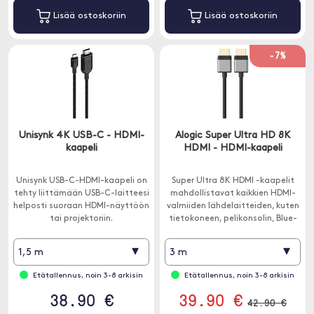
Lisää ostoskoriin
Lisää ostoskoriin
-7%
Unisynk 4K USB-C - HDMI-
Alogic Super Ultra HD 8K
kaapeli
HDMI - HDMI-kaapeli
Unisynk USB-C-HDMI-kaapeli on
Super Ultra 8K HDMI -kaapelit
tehty liittämään USB-C-laitteesi
mahdollistavat kaikkien HDMI-
helposti suoraan HDMI-näyttöön
valmiiden lähdelaitteiden, kuten
tai projektoriin.
tietokoneen, pelikonsolin, Blue-
ray- pela , HiFi-vahvistimien jne.,
Liittämisen yhteensopivaan
▾
▾
1,5 m
3 m
näyttöön, kuten televisioon,
näyttöön tai projektoriin.
Etätallennus, noin 3-8 arkisin
Etätallennus, noin 3-8 arkisin
38.90 €
39.90 €
42.90 €