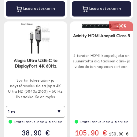
Lisää ostoskoriin
Lisää ostoskoriin
-30%
Avinity HDMI-kaapeli Class 5
5 tähden HDMI-kaapeli, joka on
Alogic Ultra USB-C to
suunniteltu digitaalisen ääni- ja
DisplayPort 4K 60Hz
videodatan nopeaan siirtoon.
Sovitin tukee ääni- ja
näyttöresoluutioita jopa 4K
Ultra HD (3840x 2160) - 60 Hz:
iin saakka. Se on myös
yhteensopiva Thunderbolt 3 -
porttien kanssa.
▾
1 m
Etätallennus, noin 3-8 arkisin
Etätallennus, noin 3-8 arkisin
38.90 €
105.90 €
150.90 €