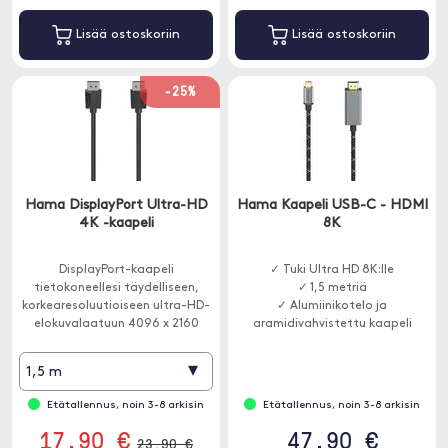
Lisää ostoskoriin
Lisää ostoskoriin
-25%
Hama DisplayPort Ultra-HD
Hama Kaapeli USB-C - HDMI
4K -kaapeli
8K
DisplayPort-kaapeli
✓ Tuki Ultra HD 8K:lle
tietokoneellesi täydelliseen,
✓ 1,5 metriä
korkearesoluutioiseen ultra-HD-
✓ Alumiinikotelo ja
elokuvalaatuun 4096 x 2160
aramidivahvistettu kaapeli
(4K) pikselillä.
▾
1,5 m
Etätallennus, noin 3-8 arkisin
Etätallennus, noin 3-8 arkisin
17.90 €
47.90 €
23.90 €