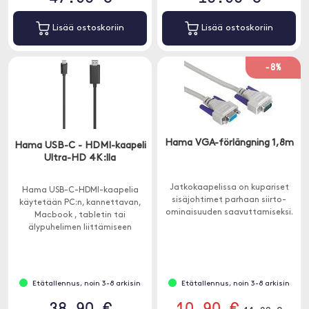
Lisää ostoskoriin
Lisää ostoskoriin
-8%
Hama VGA-förlängning 1,8m
Hama USB-C - HDMI-kaapeli
Ultra-HD 4K:lla
Jatkokaapelissa on kupariset
Hama USB-C-HDMI-kaapelia
sisäjohtimet parhaan siirto-
käytetään PC:n, kannettavan,
ominaisuuden saavuttamiseksi.
Macbook , tabletin tai
älypuhelimen liittämiseen
näyttöön, televisioon tai
projektoriin.
Etätallennus, noin 3-8 arkisin
Etätallennus, noin 3-8 arkisin
38.90 €
10.90 €