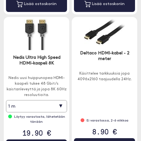
Lisää ostoskoriin
Lisää ostoskoriin
Deltaco HDMI-kabel - 2
Nedis Ultra High Speed
meter
HDMI-kaapeli 8K
Käsittelee tarkkuuksia jopa
Nedis uusi huippunopea HDMI-
4096x2160 taajuudella 24Hz.
kaapeli tukee 48 Gbit/s
kaistanleveyttä ja jopa 8K 60Hz
resoluutioita.
▾
1 m
Löytyy varastosta, lähetetään
Ei varastossa, 2-6 viikkoa
tänään
8.90 €
19.90 €