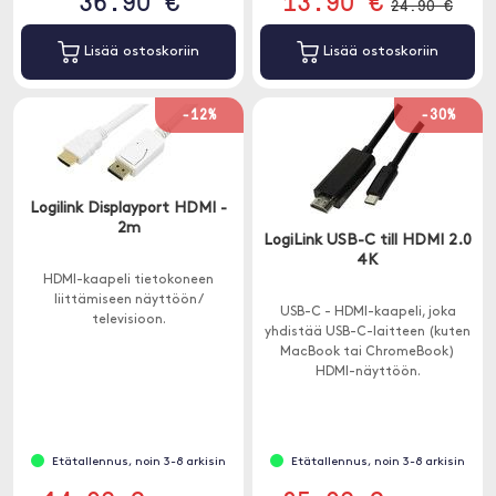
36.90 €
13.90 €
24.90 €
Lisää ostoskoriin
Lisää ostoskoriin
-12%
-30%
Logilink Displayport HDMI -
2m
LogiLink USB-C till HDMI 2.0
4K
HDMI-kaapeli tietokoneen
liittämiseen näyttöön /
USB-C - HDMI-kaapeli, joka
televisioon.
yhdistää USB-C-laitteen (kuten
MacBook tai ChromeBook)
HDMI-näyttöön.
Etätallennus, noin 3-8 arkisin
Etätallennus, noin 3-8 arkisin