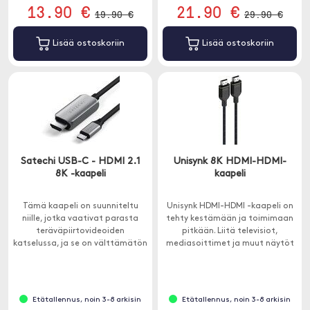
13.90 €
21.90 €
19.90 €
29.90 €
Lisää ostoskoriin
Lisää ostoskoriin
Satechi USB-C - HDMI 2.1
Unisynk 8K HDMI-HDMI-
8K -kaapeli
kaapeli
Tämä kaapeli on suunniteltu
Unisynk HDMI-HDMI -kaapeli on
niille, jotka vaativat parasta
tehty kestämään ja toimimaan
teräväpiirtovideoiden
pitkään. Liitä televisiot,
katselussa, ja se on välttämätön
mediasoittimet ja muut näytöt
linkki USB-C-laitteesi ja HDMI 2.1
helposti.
-tekniikan tarjoamien upeiden
kuvien välillä.
Etätallennus, noin 3-8 arkisin
Etätallennus, noin 3-8 arkisin