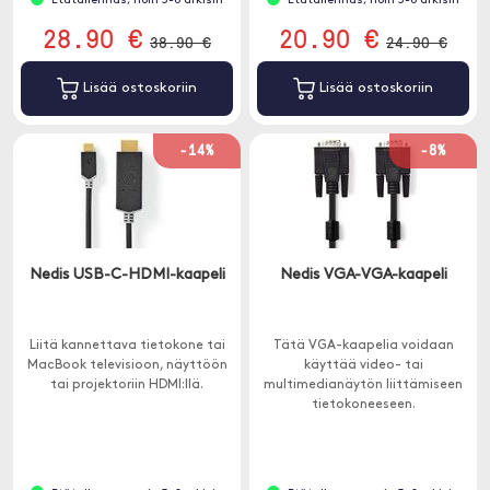
Etätallennus, noin 3-8 arkisin
Etätallennus, noin 3-8 arkisin
28.90 €
20.90 €
38.90 €
24.90 €
Lisää ostoskoriin
Lisää ostoskoriin
-14%
-8%
Nedis USB-C-HDMI-kaapeli
Nedis VGA-VGA-kaapeli
Liitä kannettava tietokone tai
Tätä VGA-kaapelia voidaan
MacBook televisioon, näyttöön
käyttää video- tai
tai projektoriin HDMI:llä.
multimedianäytön liittämiseen
tietokoneeseen.