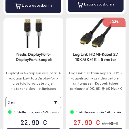
Lisää ostoskoriin
Lisää ostoskoriin
-33%
Nedis DisplayPort-
LogiLink HDMI-Kabel 2.1
DisplayPort-kaapeli
10K/8K/4K - 5 meter
DisplayPort-kaapelin versiota 1.4
LogiLinkin erittäin nopea HDMI-
voidaan käyttää DisplayPort-
kaapeli ääni- ja videotietojen
ulostulolla varustettujen
siirtämiseen. Kaapeli tukee
tietokoneiden liittämiseen
tarkkuutta 10K, 8K @ 60 Hz, 4K
HDMI-tulolla ja jopa 8K-
@ 120 Hz.
resoluutiolla varustettuihin
▾
2 m
näyttöihin.
Etätallennus, noin 3-8 arkisin
Etätallennus, noin 3-8 arkisin
22.90 €
27.90 €
41.90 €