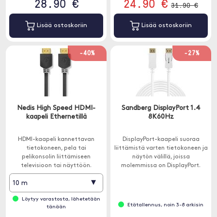
28.90 €
24.90 €
31.90 €
Lisää ostoskoriin
Lisää ostoskoriin
-40%
-27%
Nedis High Speed HDMI-
Sandberg DisplayPort 1.4
kaapeli Ethernetillä
8K60Hz
HDMI-kaapeli kannettavan
DisplayPort-kaapeli suoraa
tietokoneen, pela tai
liittämistä varten tietokoneen ja
pelikonsolin liittämiseen
näytön välillä, joissa
televisioon tai näyttöön.
molemmissa on DisplayPort.
▾
10 m
Löytyy varastosta, lähetetään
Etätallennus, noin 3-8 arkisin
tänään