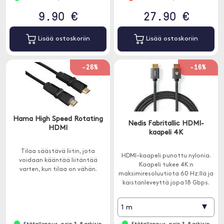
9.90 €
27.90 €
Lisää ostoskoriin
Lisää ostoskoriin
-26%
-16%
Hama High Speed Rotating
Nedis Fabritallic HDMI-
HDMI
kaapeli 4K
Tilaa säästävä liitin, jota
HDMI-kaapeli punottu nylonia.
voidaan kääntää liitäntää
Kaapeli tukee 4K:n
varten, kun tilaa on vähän.
maksimiresoluutiota 60 Hz:llä ja
kaistanleveyttä jopa 18 Gbps.
▾
1 m