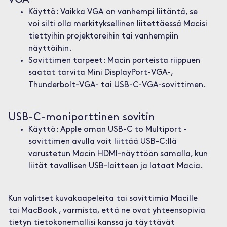
Käyttö: Vaikka VGA on vanhempi liitäntä, se
voi silti olla merkityksellinen liitettäessä Macisi
tiettyihin projektoreihin tai vanhempiin
näyttöihin.
Sovittimen tarpeet: Macin porteista riippuen
saatat tarvita Mini DisplayPort-VGA-,
Thunderbolt-VGA- tai USB-C-VGA-sovittimen.
USB-C-moniporttinen sovitin
Käyttö: Apple oman USB-C to Multiport -
sovittimen avulla voit liittää USB-C:llä
varustetun Macin HDMI-näyttöön samalla, kun
liität tavallisen USB-laitteen ja lataat Macia.
Kun valitset kuvakaapeleita tai sovittimia Macille
tai MacBook , varmista, että ne ovat yhteensopivia
tietyn tietokonemallisi kanssa ja täyttävät