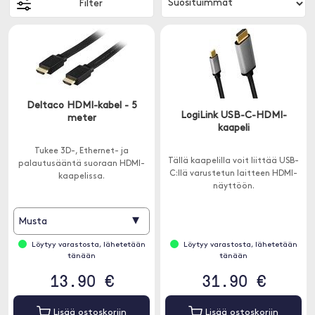
Filter
Deltaco HDMI-kabel - 5
LogiLink USB-C-HDMI-
meter
kaapeli
Tukee 3D-, Ethernet- ja
Tällä kaapelilla voit liittää USB-
palautusääntä suoraan HDMI-
C:llä varustetun laitteen HDMI-
kaapelissa.
näyttöön.
▾
Musta
Löytyy varastosta, lähetetään
Löytyy varastosta, lähetetään
tänään
tänään
13.90 €
31.90 €
Lisää ostoskoriin
Lisää ostoskoriin