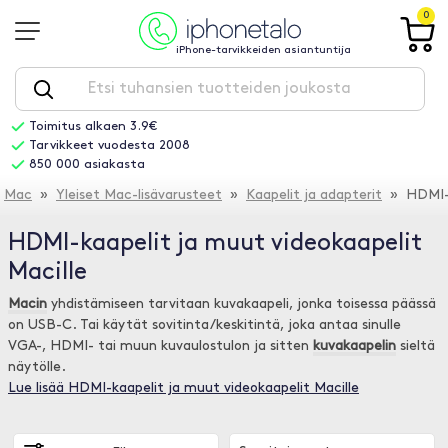
0
iPhone-tarvikkeiden asiantuntija
Toimitus alkaen 3.9€
Tarvikkeet vuodesta 2008
850 000 asiakasta
Mac
»
Yleiset Mac-lisävarusteet
»
Kaapelit ja adapterit
» HDMI-ka
HDMI-kaapelit ja muut videokaapelit
Macille
Macin
yhdistämiseen tarvitaan kuvakaapeli, jonka toisessa päässä
on USB-C. Tai käytät sovitinta/keskitintä, joka antaa sinulle
VGA-, HDMI- tai muun kuvaulostulon ja sitten
kuvakaapelin
sieltä
näytölle.
Lue lisää HDMI-kaapelit ja muut videokaapelit Macille