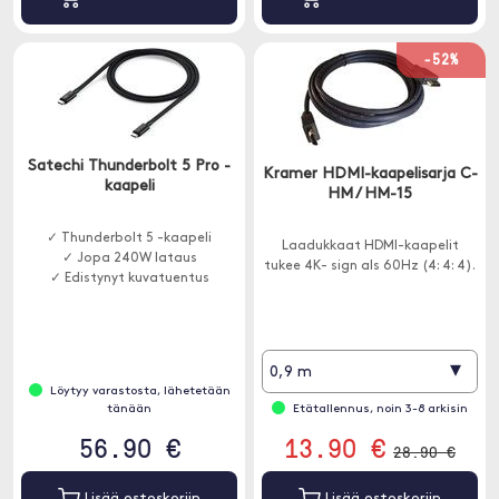
-52%
Satechi Thunderbolt 5 Pro -
Kramer HDMI-kaapelisarja C-
kaapeli
HM / HM-15
✓ Thunderbolt 5 -kaapeli
Laadukkaat HDMI-kaapelit
✓ Jopa 240W lataus
tukee 4K- sign als 60Hz (4: 4: 4).
✓ Edistynyt kuvatuentus
▾
0,9 m
Löytyy varastosta, lähetetään
tänään
Etätallennus, noin 3-8 arkisin
56.90 €
13.90 €
28.90 €
Lisää ostoskoriin
Lisää ostoskoriin