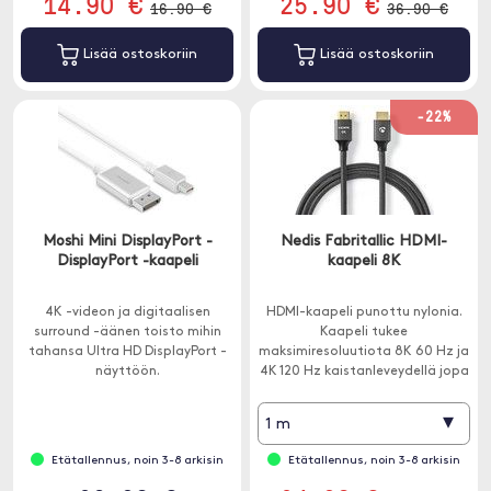
14.90 €
25.90 €
16.90 €
36.90 €
Lisää ostoskoriin
Lisää ostoskoriin
-22%
Moshi Mini DisplayPort -
Nedis Fabritallic HDMI-
DisplayPort -kaapeli
kaapeli 8K
4K -videon ja digitaalisen
HDMI-kaapeli punottu nylonia.
surround -äänen toisto mihin
Kaapeli tukee
tahansa Ultra HD DisplayPort -
maksimiresoluutiota 8K 60 Hz ja
näyttöön.
4K 120 Hz kaistanleveydellä jopa
48 Gbit/s.
▾
1 m
Etätallennus, noin 3-8 arkisin
Etätallennus, noin 3-8 arkisin