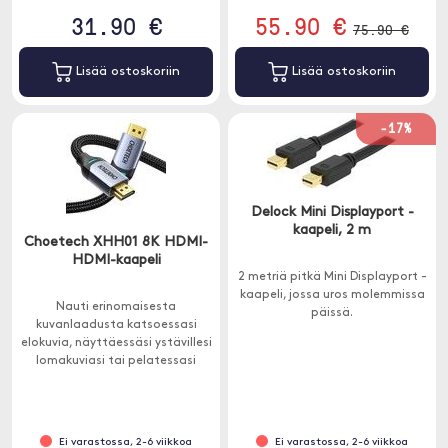
31.90 €
55.90 €
75.90 €
Lisää ostoskoriin
Lisää ostoskoriin
-17%
Delock Mini Displayport -
kaapeli, 2 m
Choetech XHH01 8K HDMI-
HDMI-kaapeli
2 metriä pitkä Mini Displayport -
kaapeli, jossa uros molemmissa
Nauti erinomaisesta
päissä.
kuvanlaadusta katsoessasi
elokuvia, näyttäessäsi ystävillesi
lomakuviasi tai pelatessasi
pelejä. Choetech XHH01 tukee
8K 60Hz -resoluutiota.
Ei varastossa, 2-6 viikkoa
Ei varastossa, 2-6 viikkoa