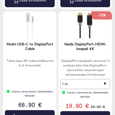
Lisää ostoskoriin
Lisää ostoskoriin
-20%
Moshi USB-C to DisplayPort
Nedis DisplayPort-HDMI-
Cable
kaapeli 4K
Tukee jopa 5K-videotarkkuutta
DisplayPort-kaapelin versiota 1.2
4: 4: 4-kromilla.
voidaan käyttää DisplayPort-
ulostulolla varustettujen
tietokoneiden liittämiseen
näyttöön, televisioon tai
▾
1 m
projektoriin, jossa on HDMI-tulo.
Löytyy varastosta, lähetetään
Löytyy varastosta, lähetetään
tänään
tänään
66.90 €
19.90 €
24.90 €