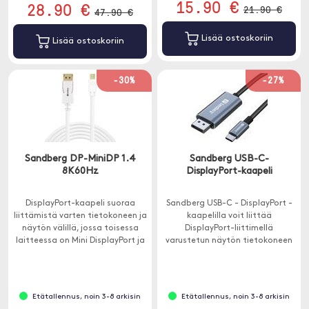
15.90 €
28.90 €
21.90 €
47.90 €
Lisää ostoskoriin
Lisää ostoskoriin
-30%
-27%
Sandberg DP-MiniDP 1.4
Sandberg USB-C-
8K60Hz
DisplayPort-kaapeli
DisplayPort-kaapeli suoraa
Sandberg USB-C - DisplayPort -
liittämistä varten tietokoneen ja
kaapelilla voit liittää
näytön välillä, jossa toisessa
DisplayPort-liittimellä
laitteessa on Mini DisplayPort ja
varustetun näytön tietokoneen
toisessa DisplayPort.
USB-C-porttiin.
Etätallennus, noin 3-8 arkisin
Etätallennus, noin 3-8 arkisin