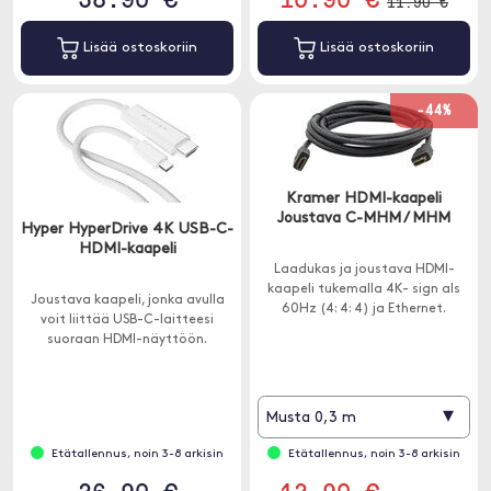
11.90 €
Lisää ostoskoriin
Lisää ostoskoriin
-44%
Kramer HDMI-kaapeli
Joustava C-MHM / MHM
Hyper HyperDrive 4K USB-C-
HDMI-kaapeli
Laadukas ja joustava HDMI-
kaapeli tukemalla 4K- sign als
Joustava kaapeli, jonka avulla
60Hz (4: 4: 4) ja Ethernet.
voit liittää USB-C-laitteesi
suoraan HDMI-näyttöön.
▾
Musta 0,3 m
Etätallennus, noin 3-8 arkisin
Etätallennus, noin 3-8 arkisin