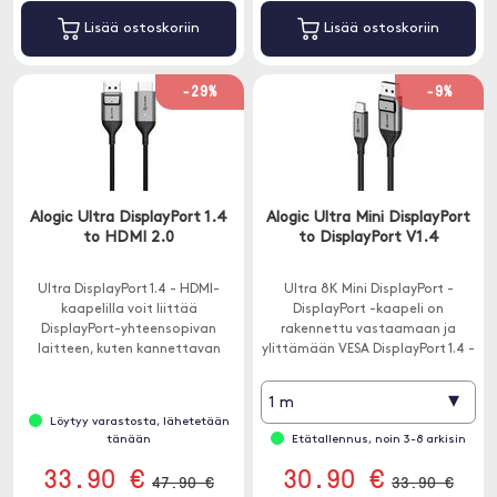
Lisää ostoskoriin
Lisää ostoskoriin
-29%
-9%
Alogic Ultra DisplayPort 1.4
Alogic Ultra Mini DisplayPort
to HDMI 2.0
to DisplayPort V1.4
Ultra DisplayPort 1.4 - HDMI-
Ultra 8K Mini DisplayPort -
kaapelilla voit liittää
DisplayPort -kaapeli on
DisplayPort-yhteensopivan
rakennettu vastaamaan ja
laitteen, kuten kannettavan
ylittämään VESA DisplayPort 1.4 -
tietokoneen tai tietokoneen,
määritykset. Kaapeli tukee
HDMI-yhteensopivaan näyttöön,
enintään 8K @ 60Hz: n
▾
1 m
kuten televisioon, näyttöön tai
tarkkuutta.
Löytyy varastosta, lähetetään
projektoriin.
tänään
Etätallennus, noin 3-8 arkisin
33.90 €
30.90 €
47.90 €
33.90 €