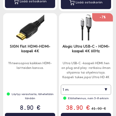
Lisää ostoskoriin
Lisää ostoskoriin
-7%
SIGN Flat HDMI-HDMI-
Alogic Ultra USB-C - HDMI-
kaapeli 4K
kaapeli 4K 60Hz
Yhteensopiva kaikkien HDMI-
Ultra USB-C -kaapeli HDMI: hen
laitteiden kanssa.
on plug and play -ratkaisu ilman
ohjaimia tai ohjelmistoja.
Kaapeli tukee jopa Ultra HD 4K
(3840 x 2160) -tarkkuutta 60
Hz: ssä.
▾
1 m
Löytyy varastosta, lähetetään
tänään
Etätallennus, noin 3-8 arkisin
8.90 €
38.90 €
41.90 €