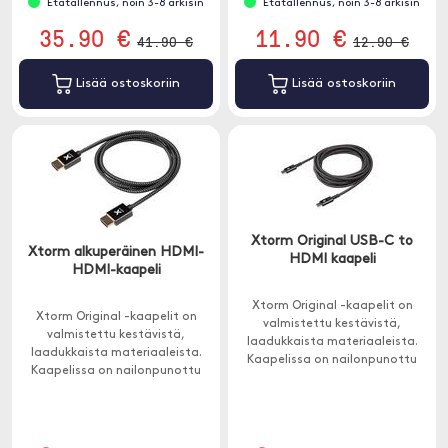
Etätallennus, noin 3-8 arkisin
Etätallennus, noin 3-8 arkisin
35.90 €
11.90 €
41.90 €
12.90 €
Lisää ostoskoriin
Lisää ostoskoriin
Xtorm Original USB-C to
Xtorm alkuperäinen HDMI-
HDMI kaapeli
HDMI-kaapeli
Xtorm Original -kaapelit on
Xtorm Original -kaapelit on
valmistettu kestävistä,
valmistettu kestävistä,
laadukkaista materiaaleista.
laadukkaista materiaaleista.
Kaapelissa on nailonpunottu
Kaapelissa on nailonpunottu
johto, joka tekee kaapelista
johto, joka tekee kaapelista
erittäin vahvan ja
erittäin vahvan ja
sotkeutumattoman.
sotkeutumattoman.