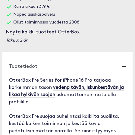
Rahti alkaen 3,9 €
Nopea asiakaspalvelu
Ollut toiminnassa vuodesta 2008
Näytä kaikki tuotteet OtterBox
Takuu: 2 år
Tuotetiedot
OtterBox Fre Series for iPhone 16 Pro tarjoaa
korkeimman tason
vedenpitävän, iskunkestävän ja
likaa hylkivän suojan
uskomattoman matalalla
profiililla.
OtterBox Fre suojaa puhelintasi kaikilta puolilta,
kestää kaiken toiminnan ja kestää kovia
pudotuksia matkan varrella. Se kiinnittyy myös