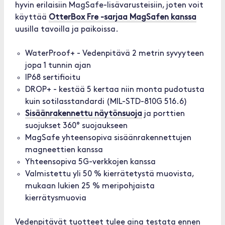
hyvin erilaisiin MagSafe-lisävarusteisiin, joten voit
käyttää
OtterBox Fre -sarjaa MagSafen kanssa
uusilla tavoilla ja paikoissa.
WaterProof+ - Vedenpitävä 2 metrin syvyyteen
jopa 1 tunnin ajan
IP68 sertifioitu
DROP+ - kestää 5 kertaa niin monta pudotusta
kuin sotilasstandardi (MIL-STD-810G 516.6)
Sisäänrakennettu näytönsuoja
ja porttien
suojukset 360° suojaukseen
MagSafe yhteensopiva sisäänrakennettujen
magneettien kanssa
Yhteensopiva 5G-verkkojen kanssa
Valmistettu yli 50 % kierrätetystä muovista,
mukaan lukien 25 % meripohjaista
kierrätysmuovia
Vedenpitävät tuotteet tulee aina testata ennen