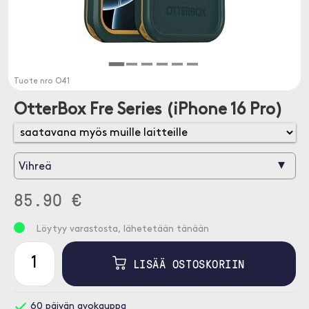
Tuote nro
O41
OtterBox Fre Series (iPhone 16 Pro)
▾
Vihreä
85.90 €
Löytyy varastosta, lähetetään tänään
LISÄÄ OSTOSKORIIN
60 päivän avokauppa