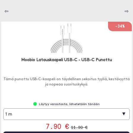
⇦
⇨
-34%
Moobio Latauskaapeli USB-C - USB-C Punottu
Tämä punottu USB-C-kaapeli on täydellinen sekoitus tyyliä, kestävyyttä
ja nopeaa suorituskykyä.
Löytyy varastosta, lähetetään tänään
▾
1 m
7.90 €
11.90 €