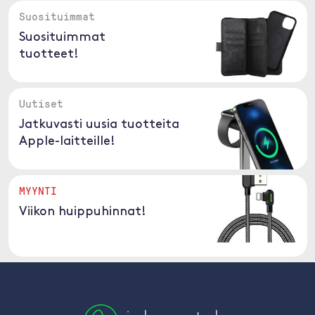
Suosituimmat
Suosituimmat
tuotteet!
Uutiset
Jatkuvasti uusia tuotteita
Apple-laitteille!
MYYNTI
Viikon huippuhinnat!