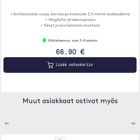
✓Sotilasluokan suoja, kestää putoamisen 5,5 metrin korkeudesta
✓ MagSafe-yhteensopivuus
✓ Kevyt ja luistamaton muotoilu
Etätallennus, noin 3-8 arkisin
66.90 €
Lisää ostoskoriin
Muut asiakkaat ostivat myös
⇦
⇨