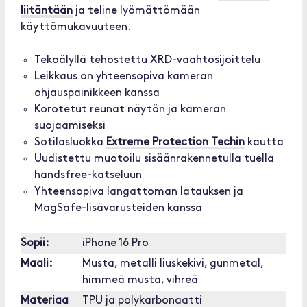
liitäntään
ja teline lyömättömään
käyttömukavuuteen.
Tekoälyllä tehostettu XRD-vaahtosijoittelu
Leikkaus on yhteensopiva kameran
ohjauspainikkeen kanssa
Korotetut reunat näytön ja kameran
suojaamiseksi
Sotilasluokka
Extreme Protection Techin
kautta
Uudistettu muotoilu sisäänrakennetulla tuella
handsfree-katseluun
Yhteensopiva langattoman latauksen ja
MagSafe-lisävarusteiden kanssa
Sopii:
iPhone 16 Pro
Maali:
Musta, metalli liuskekivi, gunmetal,
himmeä musta, vihreä
Materiaa
TPU ja polykarbonaatti