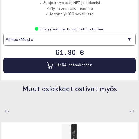
✓ Suojaa kryptosi, NFT ja tokenisi
✓ Nyt isommalla muistilla
✓ Asenna yli 100 sovellusta
Löytyy varastosta, lähetetään tänään
▾
Vihreä/Musta
61.90 €
Lisää ostoskoriin
Muut asiakkaat ostivat myös
⇦
⇨