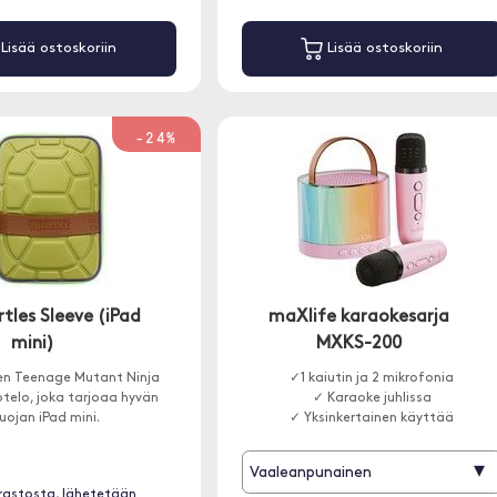
Lisää ostoskoriin
Lisää ostoskoriin
-24%
tles Sleeve (iPad
maXlife karaokesarja
mini)
MXKS-200
en Teenage Mutant Ninja
✓1 kaiutin ja 2 mikrofonia
otelo, joka tarjoaa hyvän
✓ Karaoke juhlissa
uojan iPad mini.
✓ Yksinkertainen käyttää
▾
Vaaleanpunainen
rastosta, lähetetään