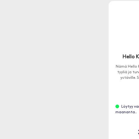
Hello K
Nämä Hello K
tyyliä ja tur
ystäville.
Löytyy va
maananta..