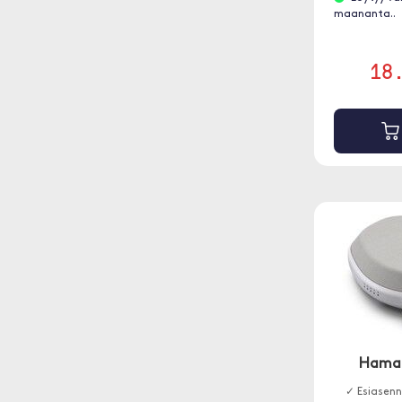
maananta..
18
Hama 
✓ Esiasen