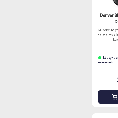
Denver B
D
Muodosta yh
toista musii
kun
Löytyy va
maananta..