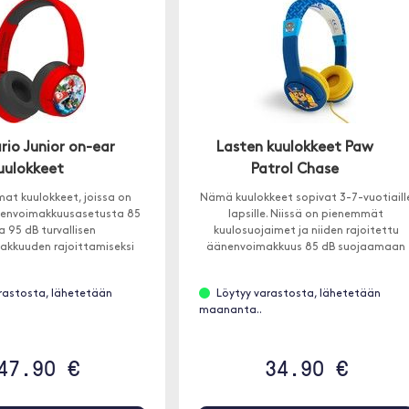
rio Junior on-ear
Lasten kuulokkeet Paw
uulokkeet
Patrol Chase
at kuulokkeet, joissa on
Nämä kuulokkeet sopivat 3-7-vuotiaill
änenvoimakkuusasetusta 85
lapsille. Niissä on pienemmät
a 95 dB turvallisen
kuulosuojaimet ja niiden rajoitettu
kkuuden rajoittamiseksi
äänenvoimakkuus 85 dB suojaamaan
mpäristöissä. Sopii yli 3-
herkkiä tärykalvoja.
uotiaille lapsille.
rastosta, lähetetään
Löytyy varastosta, lähetetään
maananta..
47.90 €
34.90 €