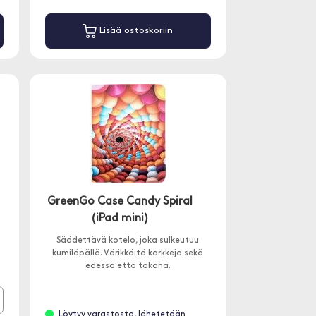
Lisää ostoskoriin
GreenGo Case Candy Spiral
(iPad mini)
Säädettävä kotelo, joka sulkeutuu
kumiläpällä. Värikkäitä karkkeja sekä
edessä että takana.
Löytyy varastosta, lähetetään