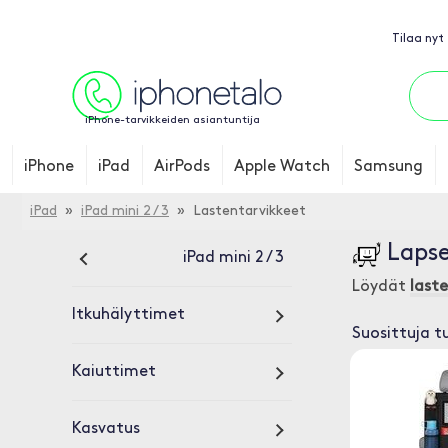
Tilaa nyt
iPhone-tarvikkeiden asiantuntija
iPhone
iPad
AirPods
Apple Watch
Samsung
iPad
»
iPad mini 2 / 3
» Lastentarvikkeet
Lapse
iPad mini 2 / 3
Löydät
last
Itkuhälyttimet
Suosittuja t
Kaiuttimet
Kasvatus