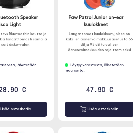
luetooth Speaker
Paw Patrol Junior on-ear
isco Light
kuulokkeet
teys Bluetoothin kautta ja
Langattomat kuulokkeet, joissa on
kkia langattomasti samalla
kaksi eri äänenvoimakkuusasetusta 8
 sait disko-valon.
dB ja 95 dB turvallisen
äänenvoimakkuuden rajoittamiseksi
kaikissa ympäristöissä. Sopii yli 3-
vuotiaille lapsille.
rastosta, lähetetään
Löytyy varastosta, lähetetään
maananta..
28.90 €
47.90 €
Lisää ostoskoriin
Lisää ostoskoriin