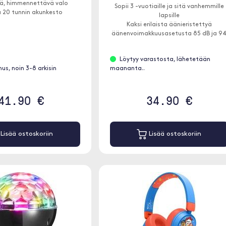
ä, himmennettävä valo
Sopii 3 -vuotiaille ja sitä vanhemmille
 20 tunnin akunkesto
lapsille
Kaksi erilaista äänieristettyä
äänenvoimakkuusasetusta 85 dB ja 9
dB
Mikrofonilla
Löytyy varastosta, lähetetään
us, noin 3-8 arkisin
maananta..
41.90 €
34.90 €
Lisää ostoskoriin
Lisää ostoskoriin