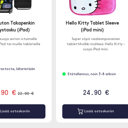
Auton Takapenkin
Hello Kitty Tablet Sleeve
ystasku (iPad)
(iPad mini)
suoja auton istuimelle
Super söpö vaaleanpunainen
Pad tai muille tableteille
tablettiholkki muhkea. Hello Kitty -
suoja iPad mini.
rastosta, lähetetään
Etätallennus, noin 3-8 arkisin
.90 €
24.90 €
22.90 €
Lisää ostoskoriin
Lisää ostoskoriin