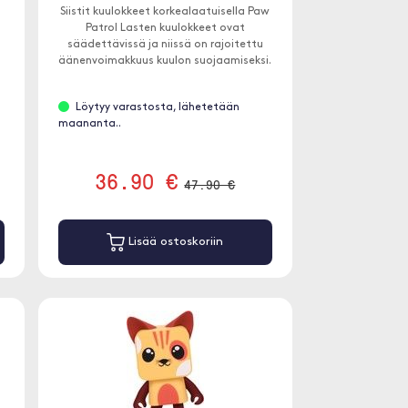
Siistit kuulokkeet korkealaatuisella Paw
Patrol Lasten kuulokkeet ovat
säädettävissä ja niissä on rajoitettu
4
äänenvoimakkuus kuulon suojaamiseksi.
Löytyy varastosta, lähetetään
maananta..
36.90 €
47.90 €
Lisää ostoskoriin