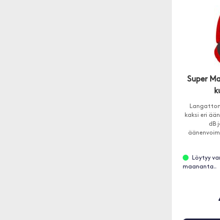
Super Ma
k
Langattom
kaksi eri ä
dB j
äänenvoima
kaikissa y
v
Löytyy va
maananta..