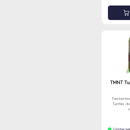
TMNT Tur
Fantastin
Turtles -k
s
Löytyy va