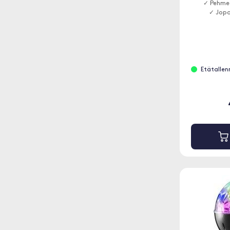
✓ Pehme
✓ Jopa
Etätallenn