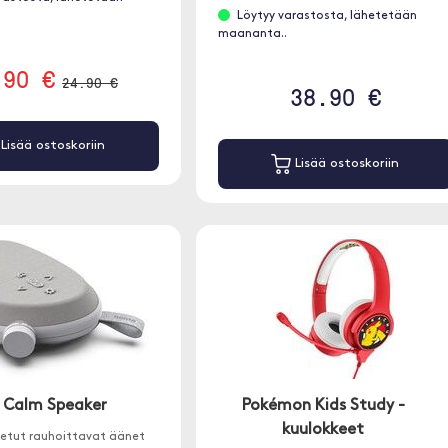
Löytyy varastosta, lähetetään
maananta..
.90 €
24.90 €
38.90 €
Lisää ostoskoriin
Lisää ostoskoriin
Calm Speaker
Pokémon Kids Study -
kuulokkeet
netut rauhoittavat äänet