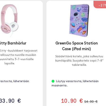
-27
itty Barnhörlur
GreenGo Space Station
Case (iPad mini)
itty -kuulokkeet tarjoavat
vallisuutta nuorille musiikin
Säädettävä kotelo, joka sulkeutuu
 Suunniteltu 3-7-vuotiaille
kumiläpällä. Suojakotelo sopii 7-8"
lapsille.
tableteille.
rastosta, lähetetään
Löytyy varastosta, lähetetään
maananta..
33.90 €
10.90 €
14.90 €