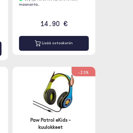
maananta..
14.90 €
Lisää ostoskoriin
-23%
Paw Patrol eKids -
kuulokkeet