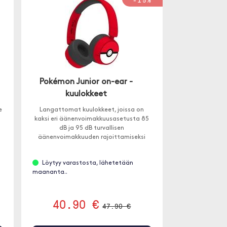
Pokémon Junior on-ear -
kuulokkeet
e
Langattomat kuulokkeet, joissa on
kaksi eri äänenvoimakkuusasetusta 85
dB ja 95 dB turvallisen
äänenvoimakkuuden rajoittamiseksi
kaikissa ympäristöissä. Sopii yli 3-
vuotiaille lapsille.
Löytyy varastosta, lähetetään
maananta..
40.90 €
47.90 €