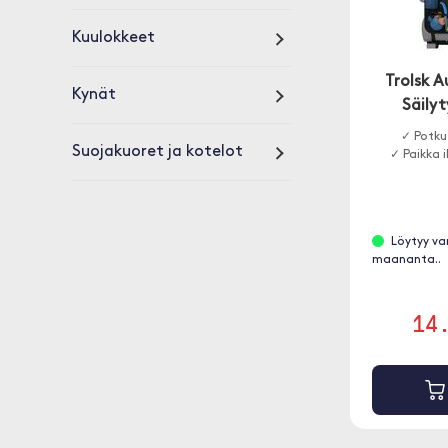
Kuulokkeet
Trolsk 
Kynät
Säilyt
✓ Potku
Suojakuoret ja kotelot
✓ Paikka i
Löytyy va
maananta..
14