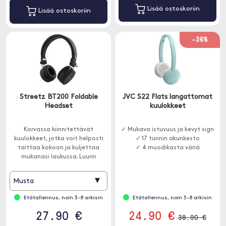
Lisää ostoskoriin
Lisää ostoskoriin
-36%
Streetz BT200 Foldable
JVC S22 Flats langattomat
Headset
kuulokkeet
Korvassa kiinnitettävät
✓ Mukava istuvuus ja kevyt sign
kuulokkeet, jotka voit helposti
✓ 17 tunnin akunkesto
taittaa kokoon ja kuljettaa
✓ 4 muodikasta väriä
mukanasi laukussa. Luurin
pehmeillä painikkeilla voit
nostaa ja laskea
▾
Musta
äänenvoimakkuutta.
Etätallennus, noin 3-8 arkisin
Etätallennus, noin 3-8 arkisin
27.90 €
24.90 €
38.90 €