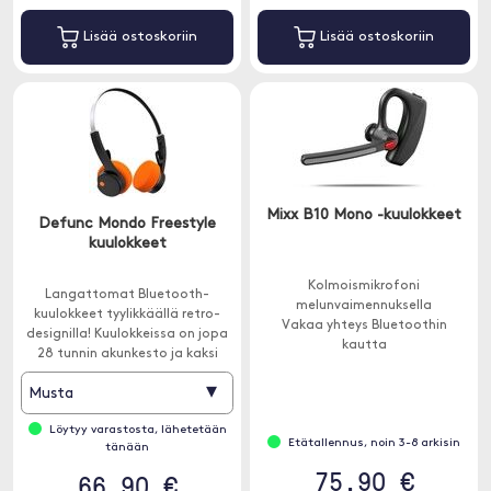
Lisää ostoskoriin
Lisää ostoskoriin
Mixx B10 Mono -kuulokkeet
Defunc Mondo Freestyle
kuulokkeet
Kolmoismikrofoni
Langattomat Bluetooth-
melunvaimennuksella
kuulokkeet tyylikkäällä retro-
Vakaa yhteys Bluetoothin
designilla! Kuulokkeissa on jopa
kautta
28 tunnin akunkesto ja kaksi
Jopa 7 tuntia puheaikaa
mikrofonia ENC:llä.
▾
Musta
Löytyy varastosta, lähetetään
Etätallennus, noin 3-8 arkisin
tänään
75.90 €
66.90 €