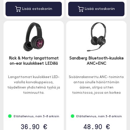
Lisää ostoskoriin
Lisää ostoskoriin
Rick & Morty langattomat
Sandberg Bluetooth-kuuloke
on-ear kuulokkeet LEDillä
ANC+ENC
Langattomat kuulokkeet LED-
Sisäänrakennettu ANC-toiminto
valolla korvakuppeissa,
antaa sinulle häiriöttömän
täydellinen yhdistelmä tyyliä ja
äänen, olitpa sitten
toimivuutta.
toimistossa, jossa on korkea
melutaso tai istut melussa.
Etätallennus, noin 3-8 arkisin
Etätallennus, noin 3-8 arkisin
36.90 €
48.90 €