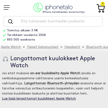
0
iPhone-tarvikkeiden asiantuntija
Toimitus alkaen 3.9€
Tarvikkeet vuodesta 2008
850 000 asiakasta
Apple Watch
»
Yleiset lisävarusteet
»
Headsetit
»
Bluetooth-ku
Langattomat kuulokkeet Apple
Watch
Jos etsit mukavia
on-ear kuulokkeita Apple Watch
sinulla on
verkkokaupassamme valittavana useita korkealaatuisia
vaihtoehtoja.
Langattoman Bluetooth-yhteyden
ansiosta sinun ei
tarvitse vaivautua sotkeutuneisiin kaapeleihin, vaan voit helposti
nostaa kuulokkeen laukusta ja aloittaa kuuntelun heti.
Lue lisää langattomat kuulokkeet Apple Watch