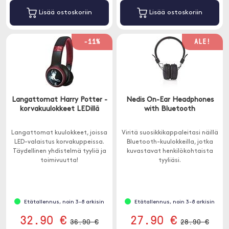
Lisää ostoskoriin
Lisää ostoskoriin
-11%
ALE!
Langattomat Harry Potter -
Nedis On-Ear Headphones
korvakuulokkeet LEDillä
with Bluetooth
Langattomat kuulokkeet, joissa
Viritä suosikkikappaleitasi näillä
LED-valaistus korvakuppeissa.
Bluetooth-kuulokkeilla, jotka
Täydellinen yhdistelmä tyyliä ja
kuvastavat henkilökohtaista
toimivuutta!
tyyliäsi.
Etätallennus, noin 3-8 arkisin
Etätallennus, noin 3-8 arkisin
32.90 €
27.90 €
36.90 €
28.90 €