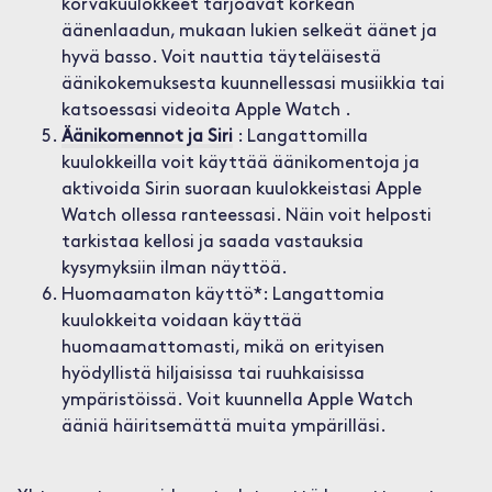
korvakuulokkeet tarjoavat korkean
äänenlaadun, mukaan lukien selkeät äänet ja
hyvä basso. Voit nauttia täyteläisestä
äänikokemuksesta kuunnellessasi musiikkia tai
katsoessasi videoita Apple Watch .
Äänikomennot ja Siri
: Langattomilla
kuulokkeilla voit käyttää äänikomentoja ja
aktivoida Sirin suoraan kuulokkeistasi Apple
Watch ollessa ranteessasi. Näin voit helposti
tarkistaa kellosi ja saada vastauksia
kysymyksiin ilman näyttöä.
Huomaamaton käyttö*: Langattomia
kuulokkeita voidaan käyttää
huomaamattomasti, mikä on erityisen
hyödyllistä hiljaisissa tai ruuhkaisissa
ympäristöissä. Voit kuunnella Apple Watch
ääniä häiritsemättä muita ympärilläsi.