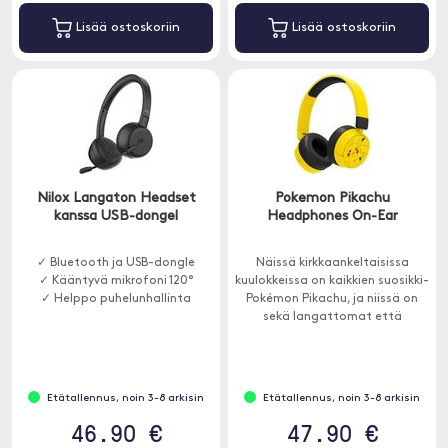
Lisää ostoskoriin
Lisää ostoskoriin
Nilox Langaton Headset
Pokemon Pikachu
kanssa USB-dongel
Headphones On-Ear
✓ Bluetooth ja USB-dongle
Näissä kirkkaankeltaisissa
✓ Kääntyvä mikrofoni 120°
kuulokkeissa on kaikkien suosikki-
✓ Helppo puhelunhallinta
Pokémon Pikachu, ja niissä on
sekä langattomat että
langalliset kuunteluvaihtoehdot.
Mukana on kaksi
melunvaimennusäänenvoimakkuusa
ja jopa 24 tunnin akunkesto.
Etätallennus, noin 3-8 arkisin
Etätallennus, noin 3-8 arkisin
46.90 €
47.90 €