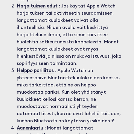
Harjoituksen edut
: Jos käytät Apple Watch
harjoituksen tai aktiviteetin seuraamiseen,
langattomat kuulokkeet voivat olla
ihanteellisia. Niiden avulla voit keskittyä
harjoitteluun ilman, että sinun tarvitsee
huolehtia sotkeutuneista kaapeleista. Monet
langattomat kuulokkeet ovat myös
hienkestäviä ja niissä on mukava istuvuus, joka
sopii fyysiseen toimintaan.
Helppo pariliitos
: Apple Watch on
yhteensopiva Bluetooth-kuulokkeiden kanssa,
mikä tarkoittaa, että ne on helppo
muodostaa pariksi. Kun olet yhdistänyt
kuulokkeet kellosi kanssa kerran, ne
muodostavat normaalisti yhteyden
automaattisesti, kun ne ovat lähellä toisiaan,
kunhan Bluetooth on käytössä yksiköiden ¥.
Äänenlaatu
: Monet langattomat